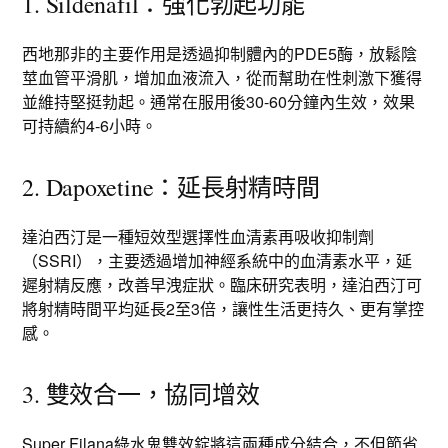
1. Sildenafil：強化勃起功能
西地那非的主要作用是透過抑制體內的PDE5酶，放鬆陰
莖血管平滑肌，增加血液流入，從而幫助在性刺激下獲得
並維持堅挺勃起。通常在服用後30-60分鐘內生效，效果
可持續約4-6小時。
2. Dapoxetine：延長射精時間
達泊西汀是一種短效型選擇性血清素再吸收抑制劑
（SSRI），主要透過增加神經系統中的血清素水平，延
遲射精反應，改善早洩症狀。臨床研究表明，達泊西汀可
將射精時間平均延長2至3倍，讓性生活更持久、更有掌控
感。
3. 雙效合一，協同增效
Super Filana綠水鬼
雙效錠將這兩種成分結合，不但節省