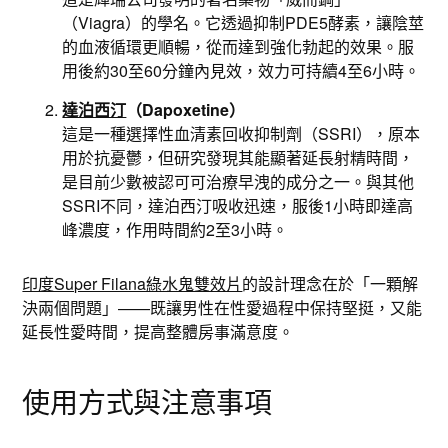
（Viagra）的學名。它透過抑制PDE5酵素，讓陰莖
的血液循環更順暢，從而達到強化勃起的效果。服
用後約30至60分鐘內見效，效力可持續4至6小時。
達泊西汀
（Dapoxetine）
這是一種選擇性血清素回收抑制劑（SSRI），原本
用於抗憂鬱，但研究發現其能顯著延長射精時間，
是目前少數被認可可治療早洩的成分之一。與其他
SSRI不同，達泊西汀吸收迅速，服後1小時即達高
峰濃度，作用時間約2至3小時。
印度Super Filana綠水鬼雙效片
的設計理念在於「一顆解
決兩個問題」——既讓男性在性愛過程中保持堅挺，又能
延長性愛時間，提高整體房事滿意度。
使用方式與注意事項