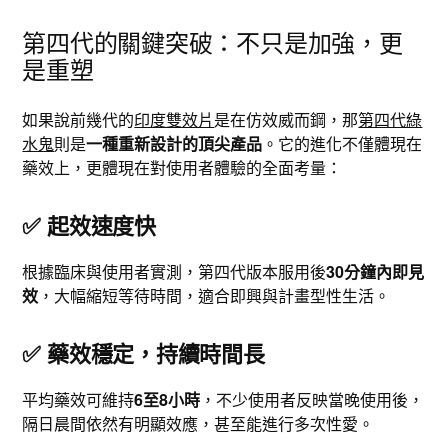
第四代的關鍵突破：不只是加強，更
是重塑
如果說前幾代的
印度雙效片
是在仿效威而鋼，那
第四代綠
水鬼
則是
一種重新設計的頂尖產品
。它的進化不僅體現在
藥效上，更體現在對使用者體驗的全面考量：
✅
起效速度快
根據臨床與使用者實測，第四代版本服用後
30分鐘內即見
效
，大幅縮短等待時間，適合即興與計畫型性生活。
✅
藥效穩定，持續時間長
平均藥效可維持
6至8小時
，不少使用者反映當晚使用後，
隔日晨間依然有明顯效應，甚至能進行多次性愛。