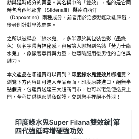
勃與延時成分的藥品。其名稱中的「雙效」，指的是它同
時包含西地那非（Sildenafil）
與
達泊西汀
（Dapoxetine）兩種成分，前者用於治療勃起功能障礙，
後者則針對早洩問題。
之所以被稱為「
綠水鬼
」，多半源於其包裝色彩（墨綠
色）與名字帶有神秘感，容易讓人聯想到名錶「勞力士綠
水鬼」，象徵著尊貴與力量，也隱喻服用後男性的自信與
魅力。
本文產品在哪裡買可以買到？
印度綠水鬼雙效片
哪裡買
？
瀏覽下方內容即可進入產品頁面，印度原裝進口，絕無半
點假貨，包運費送達三大超商門市，也可以宅急便送貨上
門，全程提供絕密隱私保護，交到您手裡絕不外泄！