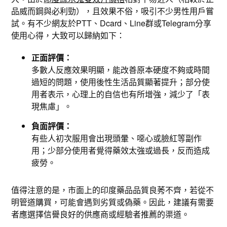
品威而鋼與必利勁），且效果不俗，吸引不少男性用戶嘗
試。有不少網友於PTT、Dcard、Line群或Telegram分享
使用心得，大致可以歸納如下：
正面評價：
多數人反應效果明顯，能改善原本硬度不夠或時間
過短的問題，使用後性生活品質顯著提升；部分使
用者表示，心理上的自信也有所增強，減少了「表
現焦慮」。
負面評價：
有些人初次服用會出現頭暈、噁心或臉紅等副作
用；少部分使用者覺得藥效太強或過長，反而造成
疲勞。
值得注意的是，市面上的印度藥品品質良莠不齊，若從不
明管道購買，可能會遇到劣質或偽藥。因此，建議有需要
者應選擇信譽良好的供應商或經驗者推薦的渠道。