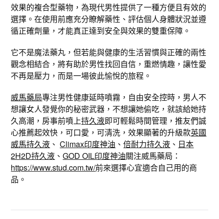
效果的複合型藥物，為現代男性提供了一種方便且有效的
選擇。在使用前應充分瞭解藥性、評估個人身體狀況並遵
循正確劑量，才能真正達到安全與效果的雙重保障。
它不是魔法藥丸，但若能與健康的生活習慣與正確的兩性
觀念相結合，將有助於男性找回自信，重燃情趣，讓性愛
不再是壓力，而是一場彼此愉悅的旅程。
威馬藥局
專注男性健康延時噴霧，自由安全控時，男人不
想讓女人發覺你的秘密武器，不想讓她偷吃，就該給她持
久高潮，房事前噴上
持久液
即可輕鬆時間管理，推友們誠
心推薦起效快，可口愛，可清洗，效果顯著的升級款
英國
威馬持久液
、
Climax印度神油
、
倍耐力持久液
、
日本
2H2D持久液
、
GOD OIL印度神油
關注威馬藥局：
https://www.stud.com.tw/
前來選擇心宜適合自己用的商
品。