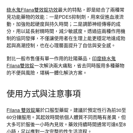
綠水鬼Filana雙效錠功效
最大的特點，即是結合了兩種常
見功能藥物的效能：一是PDE5抑制劑，用來促進血液流
動，加強勃起硬度與持久時間；二是調節神經傳導的成
分，用以延長射精時間，減少敏感度。透過這兩種作用機
制的協同發揮，不僅讓使用者在生理上能更穩定地達成勃
起與高潮控制，也在心理層面提升了自信與安全感。
對比一般市售僅有單一作用的壯陽藥品，
印度綠水鬼
Filana雙效錠
一次解決兩大痛點，省去同時服用多種藥物
的不便與風險，堪稱一體化解決方案。
使用方式與注意事項
Filana 雙效錠
屬於口服型藥錠，建議於預定性行為前30至
60分鐘服用。其起效時間依個人體質不同而略有差異，但
大多可於服後一小時內見效。藥效持續時間通常可達6至8
小時，足以應對一次完整的性生活流程。