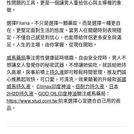
性問題的工具，更是一個讓男人重拾信心與主導權的象
徵。
選擇Filana，不只是選擇一顆藥錠，而是選擇一種更自
在、更堅定面對生活的態度。當男人在關鍵時刻表現穩
定，不僅自己感受到信心，也能帶給伴侶更多安全與滿
足。人生的主場，由你掌握，從現在開始。
威馬藥局
專注男性健康延時噴霧，自由安全控時，男人不
想讓女人發覺你的秘密武器，不想讓她偷吃，就該給她持
久高潮，房事前噴上
持久液
即可輕鬆時間管理，推友們誠
心推薦起效快，可口愛，可清洗，效果顯著的升級款
英國
威馬持久液
、
Climax印度神油
、
倍耐力持久液
、
日本
2H2D持久液
、
GOD OIL印度神油
關注威馬藥局：
https://www.stud.com.tw/
前來選擇心宜適合自己用的商
品。