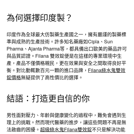
為何選擇印度製？
印度作為全球最大仿製藥生產國之一，擁有嚴謹的製藥標
準與成熟的生產技術。許多知名藥廠如Cipla、Sun
Pharma、Ajanta Pharma等，都具備出口歐美的藥品許可
與品質認證。Filana 雙效錠便是在這樣的專業環境中生
產，產品不僅價格親民，更在效果與安全之間取得良好平
衡。對比動輒數百元一顆的進口品牌，
Filana綠水鬼雙效
錠價格
無疑提供了高性價比的選擇。
結語：打造更自信的你
男性面對壓力、年齡與健康變化的過程中，難免會遇到生
理上的挑戰。然而現代醫藥的進步，讓這些問題不再是無
法啟齒的困擾。
超級綠水鬼Filana雙效錠
不只是解決功能