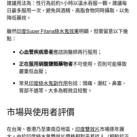
建議用法為：性行為前約1小時以溫水吞服一顆。建議每
日最多服用一次，避免與酒精、高脂食物同時攝取，以免
降低藥效。
雖然
印度Super Filana綠水鬼效果
明顯，但需留意以下幾
點：
心血管疾病患者
應諮詢醫師再行服用；
正在服用硝酸鹽類藥物者
不可使用，否則可能導致
嚴重低血壓；
常見
印度綠水鬼副作用
包括：頭痛、潮紅、鼻塞、
胃部不適等，大多為輕微且短暫。
市場與使用者評價
在台灣、香港乃至東南亞地區，
印度雙效片
市場逐年擴
大。由於
印度綠水鬼雙效片價格
相對平易近人（相較於正