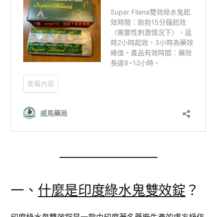
一、
什麼是印度綠水鬼雙效錠
？
印度綠水鬼
雙效錠是一款由印度著名藥廠生產的處方級仿