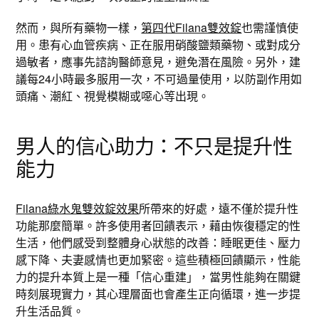
然而，與所有藥物一樣，
第四代Filana雙效錠
也需謹慎使
用。患有心血管疾病、正在服用硝酸鹽類藥物、或對成分
過敏者，應事先諮詢醫師意見，避免潛在風險。另外，建
議每24小時最多服用一次，不可過量使用，以防副作用如
頭痛、潮紅、視覺模糊或噁心等出現。
男人的信心助力：不只是提升性
能力
Filana綠水鬼雙效錠效果
所帶來的好處，遠不僅於提升性
功能那麼簡單。許多使用者回饋表示，藉由恢復穩定的性
生活，他們感受到整體身心狀態的改善：睡眠更佳、壓力
感下降、夫妻感情也更加緊密。這些積極回饋顯示，性能
力的提升本質上是一種「信心重建」，當男性能夠在關鍵
時刻展現實力，其心理層面也會產生正向循環，進一步提
升生活品質。