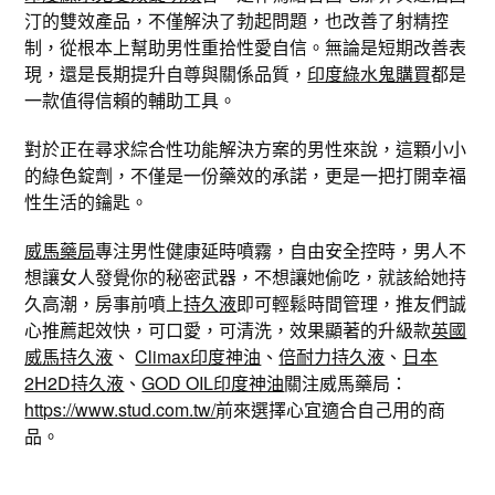
汀的雙效產品，不僅解決了勃起問題，也改善了射精控
制，從根本上幫助男性重拾性愛自信。無論是短期改善表
現，還是長期提升自尊與關係品質，
印度綠水鬼購買
都是
一款值得信賴的輔助工具。
對於正在尋求綜合性功能解決方案的男性來說，這顆小小
的綠色錠劑，不僅是一份藥效的承諾，更是一把打開幸福
性生活的鑰匙。
威馬藥局
專注男性健康延時噴霧，自由安全控時，男人不
想讓女人發覺你的秘密武器，不想讓她偷吃，就該給她持
久高潮，房事前噴上
持久液
即可輕鬆時間管理，推友們誠
心推薦起效快，可口愛，可清洗，效果顯著的升級款
英國
威馬持久液
、
Climax印度神油
、
倍耐力持久液
、
日本
2H2D持久液
、
GOD OIL印度神油
關注威馬藥局：
https://www.stud.com.tw/
前來選擇心宜適合自己用的商
品。