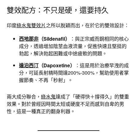
雙效配方：不只是硬，還要持久
印度
綠水鬼雙效片
之所以脫穎而出，在於它的雙效設計：
西地那非
（Sildenafil）
：與正宗威而鋼相同的核心
成分，透過增加陰莖血液流量，促進快速且堅挺的
勃起，解決勃起困難或中途疲軟的問題。
達泊西汀
（Dapoxetine）
：這是用於治療早洩的成
分，可延長射精時間達200%-300%，幫助使用者掌
握節奏、不再「秒射」。
兩大成分聯合，
綠水鬼
達成了「硬得快＋撐得久」的雙重
效果。對於曾經因時間太短或硬度不足而感到自卑的男
性，這是一種真正的翻身利器。