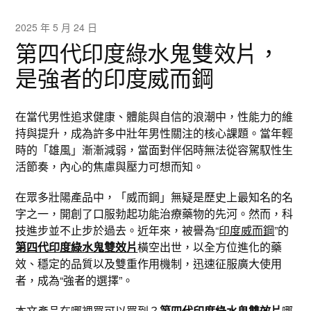
2025 年 5 月 24 日
第四代印度綠水鬼雙效片，
是強者的印度威而鋼
在當代男性追求健康、體能與自信的浪潮中，性能力的維
持與提升，成為許多中壯年男性關注的核心課題。當年輕
時的「雄風」漸漸減弱，當面對伴侶時無法從容駕馭性生
活節奏，內心的焦慮與壓力可想而知。
在眾多壯陽產品中，「威而鋼」無疑是歷史上最知名的名
字之一，開創了口服勃起功能治療藥物的先河。然而，科
技進步並不止步於過去。近年來，被譽為“
印度威而鋼
”的
第四代印度綠水鬼雙效片
橫空出世，以全方位進化的藥
效、穩定的品質以及雙重作用機制，迅速征服廣大使用
者，成為“強者的選擇”。
本文產品在哪裡買可以買到？
第四代印度綠水鬼雙效片
哪