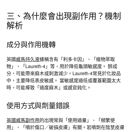
三、為什麼會出現副作用？機制
解析
成分與作用機轉
英國
威馬持久液
據稱含有「利多卡因」、「植物萃取
物」、「Laureth-4」等，用於降低龜頭敏感度。 醉成
分，可能帶來麻木或刺激減少。Laureth-4常見於化妝品
中，主要降低表皮敏感。 當敏感度過低或覆蓋範圍太大
時，可能導致「過度麻木」或感官鈍化。
使用方式與劑量錯誤
英國威馬副作用
的出現常與「使用過量」、「頻繁使
用」、「噴於傷口／破損皮膚」有關。若噴劑在陰莖皮膚