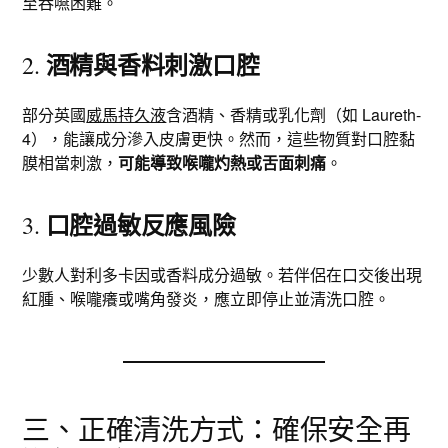
至吞嚥困難。
酒精與香料刺激口腔
2.
部分英國
威馬持久液
含酒精、香精或乳化劑（如 Laureth-
4），能讓成分滲入皮膚更快。然而，這些物質對口腔黏
膜相當刺激，
可能導致喉嚨灼熱或舌面刺痛
。
口腔過敏反應風險
3.
少數人對利多卡因或香料成分過敏。若伴侶在口交後出現
紅腫、喉嚨癢或嘴角發炎，應立即停止並清洗口腔。
三、正確清洗方式：確保安全再