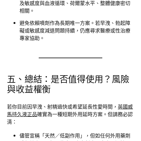
及敏感度與血液循環、荷爾蒙水平、整體健康密切
相關。
避免依賴噴劑作為長期唯一方案。若早洩、勃起障
礙或敏感度減退問題持續，仍應尋求醫療或性治療
專家協助。
五、總結：是否值得使用？風險
與收益權衡
若你目前因早洩、射精過快或希望延長性愛時間，
英國威
馬持久液正品
確實為一種短期外用延時方案。但請務必認
清：
儘管宣稱「天然／低副作用」，但如任何外用藥劑