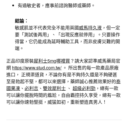
有過敏史者，應事前諮詢醫師或藥師。
結論：
敏感肌並不代表完全不能用英國
威馬持久液
，但一定
要「測試後再用」、「出現反應就停用」。只要操作
得當，它仍能成為延時輔助工具，而非皮膚災難的開
端。
正品印度原裝
犀利士5mg哪裡買
？請大家認準威馬藥局官
網
https://www.stud.com.tw/
。 所出售的每一款產品原廠
進口， 正規渠道貨，不論你有是不夠持久還是不夠硬甚
至是勃起不堅，都可以來選擇，藥師誠心推薦效果好的
泰
國果凍
、
必利吉
、
雙效犀利士
、
超級必利勁
，總有一款
可以讓你擺脫時間的尷尬，自由霸控持久享受，總有一款
可以讓你速勃堅挺，威猛如初，重新塑造真男人！