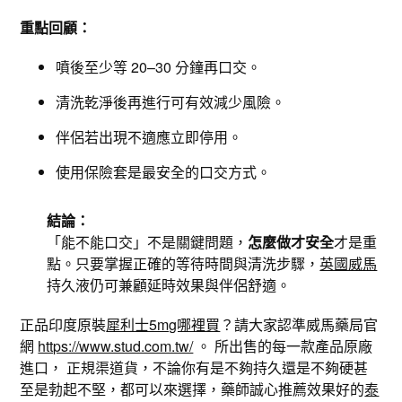
重點回顧：
噴後至少等 20–30 分鐘再口交。
清洗乾淨後再進行可有效減少風險。
伴侶若出現不適應立即停用。
使用保險套是最安全的口交方式。
結論：
「能不能口交」不是關鍵問題，
怎麼做才安全
才是重
點。只要掌握正確的等待時間與清洗步驟，
英國威馬
持久液仍可兼顧延時效果與伴侶舒適。
正品印度原裝
犀利士5mg哪裡買
？請大家認準威馬藥局官
網
https://www.stud.com.tw/
。 所出售的每一款產品原廠
進口， 正規渠道貨，不論你有是不夠持久還是不夠硬甚
至是勃起不堅，都可以來選擇，藥師誠心推薦效果好的
泰