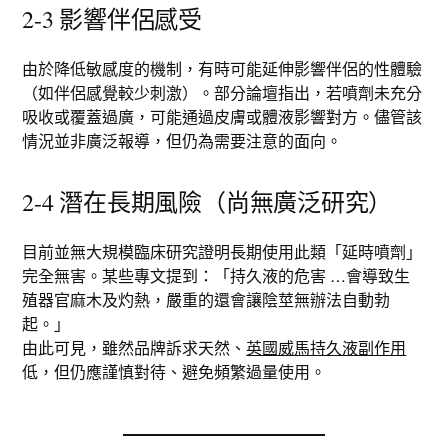
2-3 影響伴侶感受
由於降低敏感度的機制，有時可能延伸影響伴侶的性體驗
（如伴侶感覺較少刺激）。部分論壇指出，若噴劑未充分
吸收或覆蓋過廣，可能通過皮膚或體液影響對方。儘管該
情況並非廣泛報導，但仍為需要注意的面向。
2-4 潛在長期風險（尚無廣泛研究）
目前並無大規模臨床研究證明長期使用此類「延時噴劑」
完全無害。某些專文提到：「持久液的危害 …會導致生
殖器官麻木及灼熱，嚴重的還會讓陰莖無辦法自動勃
起。」
由此可見，雖然品牌訴求天然、
英國威馬持久液副作用
低，但仍應謹慎對待、避免頻繁過量使用。