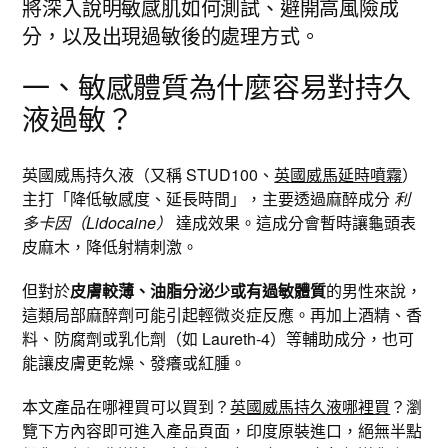
將深入說明敏感肌如何測試、避開高風險成
分，以及出現過敏後的處理方式。
一、敏感體質為什麼容易對持久
液過敏？
英國威馬持久液（又稱 STUD100、
英國威馬延時噴霧
）
主打「降低敏感度、延長時間」，主要透過麻醉成分
利
多卡因（Lidocaine）
達成效果。這成分會暫時讓龜頭表
皮麻木，降低射精刺激。
但對於
皮膚較薄、油脂分泌少或有過敏體質
的男性來說，
這類局部麻醉劑可能引起輕微炎症反應。再加上酒精、香
料、防腐劑或乳化劑（如 Laureth-4）等輔助成分，也可
能讓皮膚更乾燥、發癢或紅腫。
本文產品在哪裡買可以買到？
英國威馬持久液哪裡買
？瀏
覽下方內容即可進入產品頁面，印度原裝進口，絕無半點