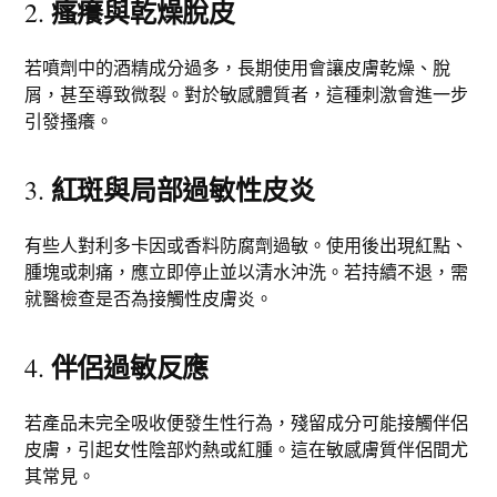
瘙癢與乾燥脫皮
2.
若噴劑中的酒精成分過多，長期使用會讓皮膚乾燥、脫
屑，甚至導致微裂。對於敏感體質者，這種刺激會進一步
引發搔癢。
紅斑與局部過敏性皮炎
3.
有些人對利多卡因或香料防腐劑過敏。使用後出現紅點、
腫塊或刺痛，應立即停止並以清水沖洗。若持續不退，需
就醫檢查是否為接觸性皮膚炎。
伴侶過敏反應
4.
若產品未完全吸收便發生性行為，殘留成分可能接觸伴侶
皮膚，引起女性陰部灼熱或紅腫。這在敏感膚質伴侶間尤
其常見。