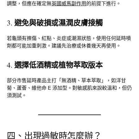
調整，但應在確定無
英國威馬副作用
的前提下進行。
避免與破損或濕潤皮膚接觸
3.
若龜頭有擦傷、紅點、炎症或潮濕狀態，使用任何延時噴
劑都可能加重刺激。建議先治療或休養幾天再使用。
選擇低酒精或植物萃取版本
4.
部分市售延時產品主打「無酒精、草本萃取」，如洋甘
菊、蘆薈、維他命 E 添加型。對敏感肌來說較溫和，但仍
須測試。
四、出現過敏時怎麼辦？