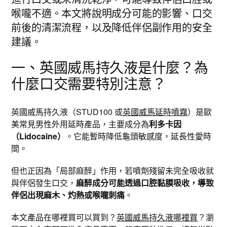
喉嚨不適。本文將說明成分可能的影響、口交
前後的清潔流程，以及降低伴侶副作用的安全
建議。
一、英國威馬持久液是什麼？為
什麼口交需要特別注意？
英國威馬持久液（STUD100 或
英國威馬延時噴霧
）是歐
美常見男性外用延時產品，主要成分為
利多卡因
（Lidocaine）
。它能暫時降低龜頭敏感度，延長性愛時
間。
但也正因為「局部麻醉」作用，若噴劑殘留未完全吸收就
與伴侶發生口交，
麻醉成分可能透過口腔黏膜吸收，導致
伴侶出現麻木、灼熱或喉嚨刺痛
。
本文產品在哪裡買可以買到？
英國威馬持久液哪裡買
？瀏