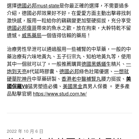
選擇
德國必邦must-state
是你最正確的選擇，不需要過多
介紹，德國必邦效果好不好，在愛愛方面主動出擊尋找刺
激快感，服用一粒給你的鷄鷄變更加堅硬挺拔，充分享受
德國必邦偉哥
帶來的魚水之歡，放在拘束，大幹特乾不留
遺憾。
威馬藥局
一個值得信賴的藥局！
治療男性早泄可以通過服用一些補腎的中草藥，一般的中
藥治療有六味地黃丸、五子衍宗丸、知柏地黃丸等，使用
其中一個就可以了。一般推薦購買
德國黑螞蟻
生精片、
一
炮到天亮
8代延時膠囊、
德國必邦
綠色壯陽優選、
一想就
硬華陀神丹
中草藥研製、
香港老中醫補腎丸
腰力挺拔、
美
國保羅V8
猛男塑造必備、
美國黑金
真男人保養 。 更多產
品點擊官網
https://www.stud.com.tw/
2022 年 10 月 6 日