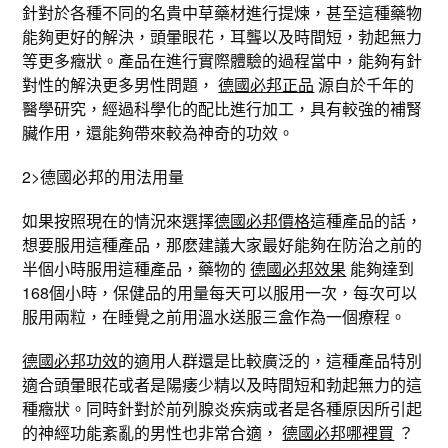
針對於各種不同的名貴中草藥材進行提煉，甚至這種藥物
能夠更好的解決，頭暈眼花，耳聾以及時間短，勃起無力
等更多癥狀。產品在進行實際體驗的過程當中，能夠有針
對性的解決更多男性問題，
德國必邦正品
源自於千年的
醫學研究，經過科學化的配比進行加工，具有較強的補腎
臟作用，還能夠帶來較為神奇的功效。
2>德國必邦的用法用量
如果按照現在的情況來選擇
德國必邦價格
這種產品的話，
想要服用這種產品，那麽建議大家最好能夠在防治之前的
半個小時服用這種產品，藥物的
德國必邦效果
能夠達到
168個小時，保健品的用量每天可以服用一次，每次可以
服用兩粒，在睡覺之前用溫水送服三盒作為一個療程。
德國必邦功效
的適用人群還是比較廣泛的，這種產品特別
適合頭暈眼花或者是陽痿少精以及時間短和勃起無力的這
種癥狀。同時針對於前列腺炎疾病或者是各種原因所引起
的神經功能紊亂的男性也非常合適，
德國必邦哪裡買
？