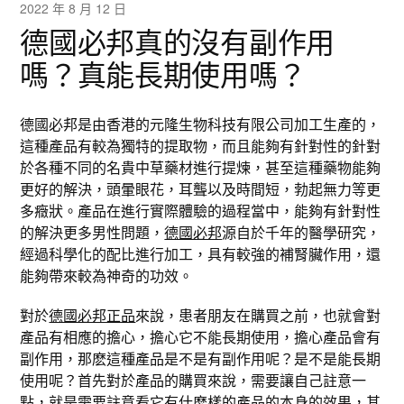
2022 年 8 月 12 日
德國必邦真的沒有副作用
嗎？真能長期使用嗎？
德國必邦是由香港的元隆生物科技有限公司加工生產的，
這種產品有較為獨特的提取物，而且能夠有針對性的針對
於各種不同的名貴中草藥材進行提煉，甚至這種藥物能夠
更好的解決，頭暈眼花，耳聾以及時間短，勃起無力等更
多癥狀。產品在進行實際體驗的過程當中，能夠有針對性
的解決更多男性問題，
德國必邦
源自於千年的醫學研究，
經過科學化的配比進行加工，具有較強的補腎臟作用，還
能夠帶來較為神奇的功效。
對於
德國必邦正品
來說，患者朋友在購買之前，也就會對
產品有相應的擔心，擔心它不能長期使用，擔心產品會有
副作用，那麽這種產品是不是有副作用呢？是不是能長期
使用呢？首先對於產品的購買來說，需要讓自己註意一
點，就是需要註意看它有什麽樣的產品的本身的效果，其