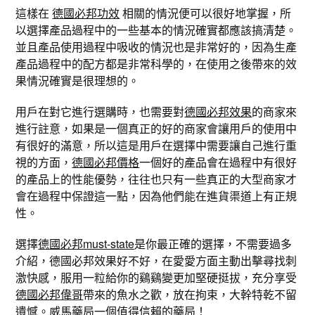
這樣在
德國必邦功效
相關的情況便可以很好地掌握，所
以選擇產品過程中的一些基本的情況確實都應該搞清楚。
並且產品使用過程中吸收的情況也是非常好的，因為生產
產品過程中的配方都是非常科學的，在使用之後帶來的效
果情況確實是很理想的。
用戶在對它進行選購時，也需要對
德國必邦效果
的商家來
進行註意，如果是一個真正的好的商家會讓用戶的使用中
有很好的滿意，所以這是用戶在選擇中需要讓自己進行重
視的方面，
德國必邦價格
一個好的產品會在過程中有很好
的產品上的性能優勢，往往也只有一些真正的大型商家才
會在過程中保證這一點，因為他們能在進貨渠道上有正規
性。
選擇
德國必邦must-state
是你最正確的選擇，不需要過多
介紹，德國必邦效果好不好，在愛愛方面主動出擊尋找刺
激快感，服用一粒給你的鷄鷄變更加堅硬挺拔，充分享受
德國必邦偉哥
帶來的魚水之歡，放在拘束，大幹特乾不留
遺憾。
威馬藥局
一個值得信賴的藥局！