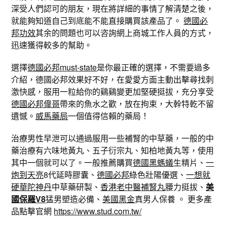
深受人們認可的朋友，現在將詳細的事情了解清楚之後，
就能夠知道自己到底能不能直接購買該產品了。
德國必
邦功效
其余的問題也可以咨詢網上商城工作人員的方式，
迅速獲得較多的幫助。
選擇
德國必邦must-state
是你最正確的選擇，不需要過多
介紹，德國必邦效果好不好，在愛愛方面主動出擊尋找刺
激快感，服用一粒給你的鷄鷄變更加堅硬挺拔，充分享受
德國必邦偉哥
帶來的魚水之歡，放在拘束，大幹特乾不留
遺憾。
威馬藥局
一個值得信賴的藥局！
治療男性早泄可以通過服用一些補腎的中草藥，一般的中
藥治療有六味地黃丸、五子衍宗丸、知柏地黃丸等，使用
其中一個就可以了。一般推薦購買
德國黑螞蟻
生精片、
一
炮到天亮
8代延時膠囊、
德國必邦
綠色壯陽優選、
一想就
硬華陀神丹
中草藥研製、
香港老中醫補腎丸
腰力挺拔、
美
國保羅V8
猛男塑造必備、
美國黑金
真男人保養 。 更多產
品點擊官網
https://www.stud.com.tw/