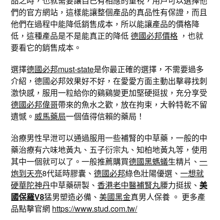
品之時，也就需要讓自己有相應的重視，用戶可以選擇他
們的官方網站，這樣能讓整個產品的真品性有保證，而且
他們在過程中能降低銷售成本，所以能讓產品的價格降
低，這種產品是不是能真正的降低
德國必邦價格
，也就
要看它的銷售成本。
選擇
德國必邦must-state
是你最正確的選擇，不需要過多
介紹，德國必邦效果好不好，在愛愛方面主動出擊尋找刺
激快感，服用一粒給你的鷄鷄變更加堅硬挺拔，充分享受
德國必邦偉哥
帶來的魚水之歡，放在拘束，大幹特乾不留
遺憾。
威馬藥局
一個值得信賴的藥局！
治療男性早泄可以通過服用一些補腎的中草藥，一般的中
藥治療有六味地黃丸、五子衍宗丸、知柏地黃丸等，使用
其中一個就可以了。一般推薦購買
德國黑螞蟻
生精片、
一
炮到天亮
8代延時膠囊、
德國必邦
綠色壯陽優選、
一想就
硬華陀神丹
中草藥研製、
香港老中醫補腎丸
腰力挺拔、
美
國保羅V8
猛男塑造必備、
美國黑金
真男人保養 。 更多產
品點擊官網
https://www.stud.com.tw/