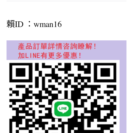
賴ID ：wman16