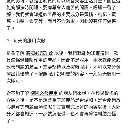
友的認可，就是由於真的可以改善夫妻生活質量，而且還
能夠解決時間短、萎靡等令人痛苦的問題。經過一番了
解，我們就會知道該產品的主要成分是黃精、枸杞、黃
芪、山藥、靈芝等，而且不含激素，因此沒有任何傷害
了。
2、每天的服用次數
足夠了解
德國必邦功效
以後，我們就能夠知道這是一款
具備保健補陽作用的產品，因此不是服用一兩次就能徹底
改善問題的產品，需要堅持以及按時服用，才可以充分發
揮出其優勢了。按照服用說明書的內容，一般每天服用一
次即可。
對不夠了解
德國必邦使用
的朋友們來說，在經過較多的
介紹之後，是不是還會為了該產品是否溫和，是否能夠放
心購買等問題而煩惱呢？其實看完上述的內容以後，大部
分人都會知道下一步該怎麽做，也不會再覺得糾結煩惱
了。