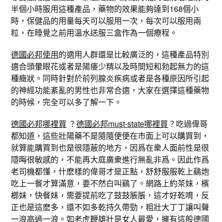
半個小時服用這種產品，藥物的效果能夠達到168個小
時，保健品的用量每天可以服用一次，每次可以服用兩
粒，在睡覺之前用溫水送服三盒作為一個療程。
德國必邦使用
的適用人群還是比較廣泛的，這種產品特別
適合頭暈眼花或者是陽痿少精以及時間短和勃起無力的這
種癥狀。同時針對於前列腺炎疾病或者是各種原因所引起
的神經功能紊亂的男性也非常合適，大家在選擇這種藥物
的時候，完全可以多了解一下。
德國必邦哪裡買
？
德國必邦must-state哪裡買
？吃過偉哥
都知道，這些壯陽藥不是隨隨便便在市面上可以購買到，
就算能購買到也是很隱蔽的地方，因爲在衆人面前性是很
隱晦很敏感的，不能再大庭廣衆進行無亂非爲。因此作爲
老司機都懂，什麽樣的偉哥才是正點，舒舒服服乾上鷄炮
吃上一餐才算滿意，要不然白叫鷄了。網路上約茶妹，檳
榔妹，快餐妹，需要提前吃了鼓鼓脹脹，這才好乾唷，反
正也是這麽多，還不如多乾持久帶勁，粗壯大丁丁讓叫聲
一浪高過一浪。如老虎鞭雄壯是女人最愛，擁有這般
德國