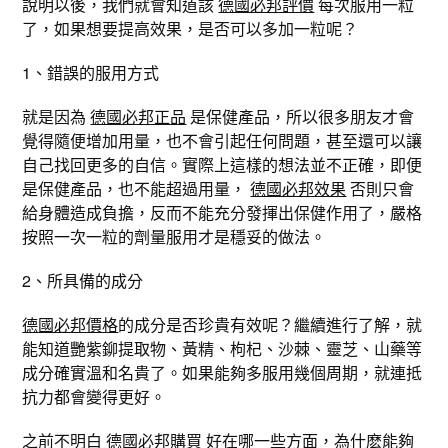
說明以後，我們就會知道該
德國必邦評價
每次服用一粒
了，如果想要提高效果，是否可以多加一粒呢？
1、錯誤的服用方式
就是因為
德國必邦正品
是保健產品，所以很多朋友才會
覺得隨便增加用量，也不會引起任何問題，甚至還可以讓
自己找回更多的自信。實際上這樣的想法並不正確，即便
是保健產品，也不能超過用量，
德國必邦效果
否則只會
給身體造成負擔，反而不能充分發揮出保健作用了，嚴格
按照一次一粒的劑量服用才是穩妥的做法。
2、所具備的成分
德國必邦價格
的成分是否珍貴有效呢？繼續進行了解，就
能知道艷紫鉚提取物、黃精、枸杞、沙棘、靈芝、山藥等
成分確實溫和名貴了。如果能夠多服用幾個周期，就連抵
抗力都會變得更好。
之前不明白
德國必邦購買
好在哪一些方面，為什麽能夠