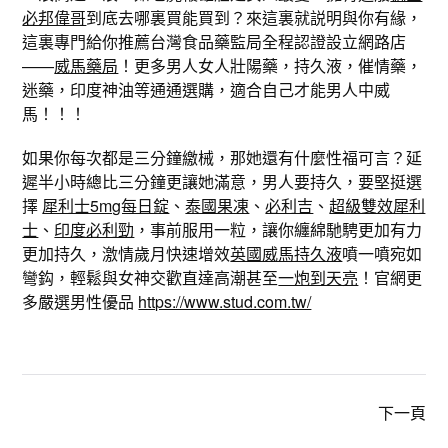
必邦偉哥
到底去哪裏買能買到？來這裏就説明與你有緣，
這裏專門給你推薦台灣食品藥監局全程認證設立網路店
——
威馬藥局
！更多男人女人壯陽藥，持久液，催情藥，
迷藥，印度神油等通通選購，適合自己才能男人中威
馬！！！
如果你每次都是三分鐘繳械，那她還有什麼性福可言？延
遲半小時總比三分鐘更讓她滿意，男人要持久，要堅挺選
擇
犀利士5mg每日錠
、
泰國果凍
、
必利吉
、
超級雙效犀利
士
、
印度必利勁
，事前服用一粒，讓你纏綿馳騁更加有力
更加持久，激情歲月快速增效
英國威馬持久液
噴一噴宛如
彎鈎，輕鬆與女神交歡直達高潮甚至
一炮到天亮
！官網更
多嚴選男性優品
https://www.stud.com.tw/
下一頁