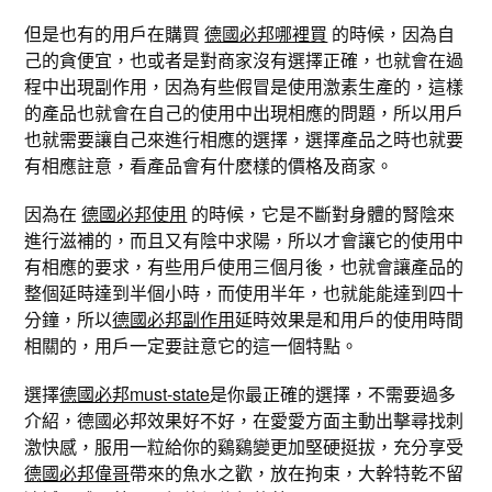
但是也有的用戶在購買
德國必邦哪裡買
的時候，因為自
己的貪便宜，也或者是對商家沒有選擇正確，也就會在過
程中出現副作用，因為有些假冒是使用激素生產的，這樣
的產品也就會在自己的使用中出現相應的問題，所以用戶
也就需要讓自己來進行相應的選擇，選擇產品之時也就要
有相應註意，看產品會有什麽樣的價格及商家。
因為在
德國必邦使用
的時候，它是不斷對身體的腎陰來
進行滋補的，而且又有陰中求陽，所以才會讓它的使用中
有相應的要求，有些用戶使用三個月後，也就會讓產品的
整個延時達到半個小時，而使用半年，也就能能達到四十
分鐘，所以
德國必邦副作用
延時效果是和用戶的使用時間
相關的，用戶一定要註意它的這一個特點。
選擇
德國必邦must-state
是你最正確的選擇，不需要過多
介紹，德國必邦效果好不好，在愛愛方面主動出擊尋找刺
激快感，服用一粒給你的鷄鷄變更加堅硬挺拔，充分享受
德國必邦偉哥
帶來的魚水之歡，放在拘束，大幹特乾不留