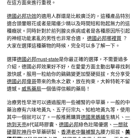
在這方面來進行重視。
德國必邦功效
的適用人群還是比較廣泛的，這種產品特別
適合頭暈眼花或者是陽痿少精以及時間短和勃起無力的這
種癥狀。同時針對於前列腺炎疾病或者是各種原因所引起
的神經功能紊亂的男性也非常合適，
德國必邦哪裡買
？
大家在選擇這種藥物的時候，完全可以多了解一下。
選擇
德國必邦must-state
是你最正確的選擇，不需要過多
介紹，德國必邦效果好不好，在愛愛方面主動出擊尋找刺
激快感，服用一粒給你的鷄鷄變更加堅硬挺拔，充分享受
德國必邦偉哥
帶來的魚水之歡，放在拘束，大幹特乾不留
遺憾。
威馬藥局
一個值得信賴的藥局！
治療男性早泄可以通過服用一些補腎的中草藥，一般的中
藥治療有六味地黃丸、五子衍宗丸、知柏地黃丸等，使用
其中一個就可以了。一般推薦購買
德國黑螞蟻
生精片、
一
炮到天亮
8代延時膠囊、
德國必邦
綠色壯陽優選、
一想就
硬華陀神丹
中草藥研製、
香港老中醫補腎丸
腰力挺拔、
美