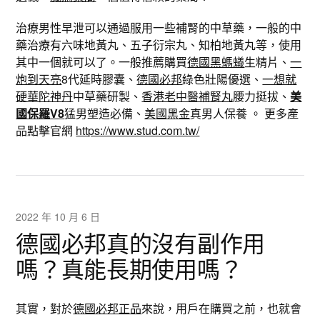
治療男性早泄可以通過服用一些補腎的中草藥，一般的中
藥治療有六味地黃丸、五子衍宗丸、知柏地黃丸等，使用
其中一個就可以了。一般推薦購買
德國黑螞蟻
生精片、
一
炮到天亮
8代延時膠囊、
德國必邦
綠色壯陽優選、
一想就
硬華陀神丹
中草藥研製、
香港老中醫補腎丸
腰力挺拔、
美
國保羅V8
猛男塑造必備、
美國黑金
真男人保養 。 更多產
品點擊官網
https://www.stud.com.tw/
2022 年 10 月 6 日
德國必邦真的沒有副作用
嗎？真能長期使用嗎？
其實，對於
德國必邦正品
來說，用戶在購買之前，也就會