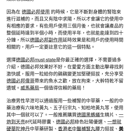
因為在
德國必邦使用
的時候，它是不斷對身體的腎陰來
進行滋補的，而且又有陰中求陽，所以才會讓它的使用中
有相應的要求，有些用戶使用三個月後，也就會讓產品的
整個延時達到半個小時，而使用半年，也就能能達到四十
分鐘，所以
德國必邦副作用
延時效果是和用戶的使用時間
相關的，用戶一定要註意它的這一個特點。
選擇
德國必邦must-state
是你最正確的選擇，不需要過多
介紹，德國必邦效果好不好，在愛愛方面主動出擊尋找刺
激快感，服用一粒給你的鷄鷄變更加堅硬挺拔，充分享受
德國必邦偉哥
帶來的魚水之歡，放在拘束，大幹特乾不留
遺憾。
威馬藥局
一個值得信賴的藥局！
治療男性早泄可以通過服用一些補腎的中草藥，一般的中
藥治療有六味地黃丸、五子衍宗丸、知柏地黃丸等，使用
其中一個就可以了。一般推薦購買
德國黑螞蟻
生精片、
一
炮到天亮
8代延時膠囊、
德國必邦
綠色壯陽優選、
一想就
硬華陀神丹
中草藥研製、
香港老中醫補腎丸
腰力挺拔、
美