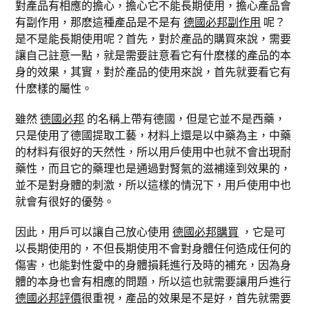
對產品有相應的擔心，擔心它不能長期使用，擔心產品會
有副作用，那麽這種產品是不是有
德國必邦副作用
呢？
是不是能長期使用呢？首先，對於產品的購買來說，需要
讓自己註意一點，就是需要註意看它有什麽樣的產品的本
身的效果，其實，對於產品的使用來說，首先就要看它有
什麽樣的屬性。
雖然
德國必邦
的名稱上帶有德國，但是它並不是西藥，
只是使用了德國提取工藝，材料上還是以中藥為主，中藥
的材料有很好的天然性，所以用戶使用中也就不會出現耐
藥性，而且它的藥理也是通過對腎氣的滋補達到效果的，
並不是對身體的刺激，所以這樣的情況下，用戶使用中也
就會有很好的優勢。
因此，用戶可以讓自己放心使用
德國必邦購買
，它是可
以長期使用的，不但長期使用不會對身體任何造成任何的
傷害，也能對性愛中的身體損耗進行及時的補充，因為身
體的本身也會有相應的問題，所以這也就需要讓用戶進行
德國必邦評價
很重視，產品的效果是不是好，首先就需要