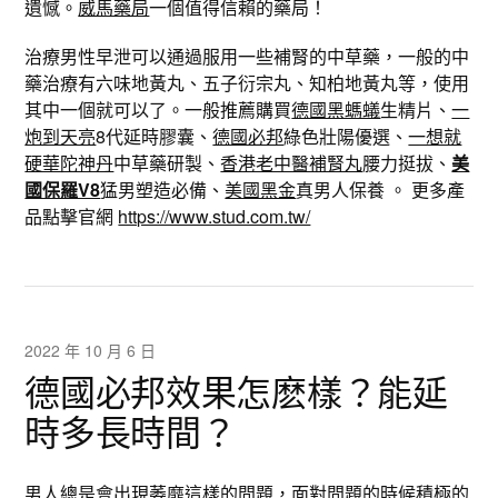
遺憾。
威馬藥局
一個值得信賴的藥局！
治療男性早泄可以通過服用一些補腎的中草藥，一般的中
藥治療有六味地黃丸、五子衍宗丸、知柏地黃丸等，使用
其中一個就可以了。一般推薦購買
德國黑螞蟻
生精片、
一
炮到天亮
8代延時膠囊、
德國必邦
綠色壯陽優選、
一想就
硬華陀神丹
中草藥研製、
香港老中醫補腎丸
腰力挺拔、
美
國保羅V8
猛男塑造必備、
美國黑金
真男人保養 。 更多產
品點擊官網
https://www.stud.com.tw/
2022 年 10 月 6 日
德國必邦效果怎麽樣？能延
時多長時間？
男人總是會出現萎靡這樣的問題，面對問題的時候積極的