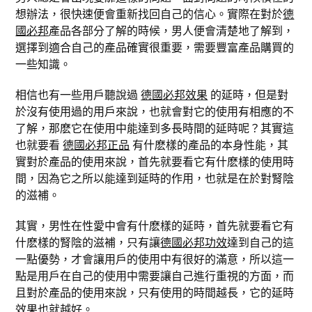
想辦法，很快速便會重新找回自己的信心。實際在對於
德
國必邦
產品各部分了解的時候，男人便會清楚地了解到，
選擇到適合自己的產品確實很重要，需要豐富產品購買的
一些知識。
相信也有一些用戶聽說過
德國必邦效果
的延時，但是對
於沒有使用過的用戶來說，也就會對它的使用有相應的不
了解，那麽它在使用中能達到多長時間的延時呢？其實這
也就要看
德國必邦正品
有什麽樣的產品的本身性能，其
實對於產品的使用來說，首先就要看它有什麽樣的使用時
間，因為它之所以能達到延時的作用，也就是在於對腎陰
的滋補。
其實，男性在性愛中會有什麽樣的延時，首先就要看它有
什麽樣的腎陰的滋補，只有讓
德國必邦功效
達到自己的這
一點優勢，才會讓用戶的使用中有很好的滿意，所以這一
點是用戶在自己的使用中需要讓自己進行重視的方面，而
且對於產品的使用來說，只有使用的時間越長，它的延時
效果也就越好。