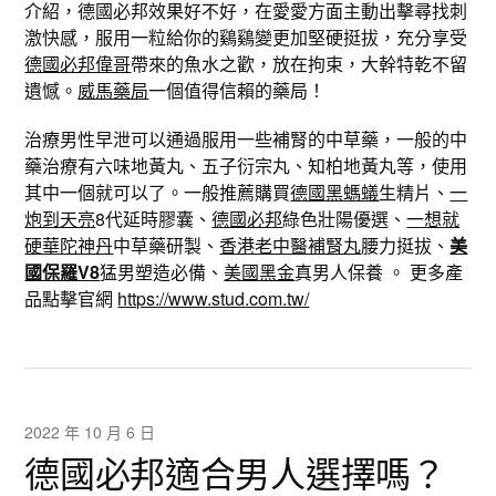
介紹，德國必邦效果好不好，在愛愛方面主動出擊尋找刺
激快感，服用一粒給你的鷄鷄變更加堅硬挺拔，充分享受
德國必邦偉哥
帶來的魚水之歡，放在拘束，大幹特乾不留
遺憾。
威馬藥局
一個值得信賴的藥局！
治療男性早泄可以通過服用一些補腎的中草藥，一般的中
藥治療有六味地黃丸、五子衍宗丸、知柏地黃丸等，使用
其中一個就可以了。一般推薦購買
德國黑螞蟻
生精片、
一
炮到天亮
8代延時膠囊、
德國必邦
綠色壯陽優選、
一想就
硬華陀神丹
中草藥研製、
香港老中醫補腎丸
腰力挺拔、
美
國保羅V8
猛男塑造必備、
美國黑金
真男人保養 。 更多產
品點擊官網
https://www.stud.com.tw/
2022 年 10 月 6 日
德國必邦適合男人選擇嗎？