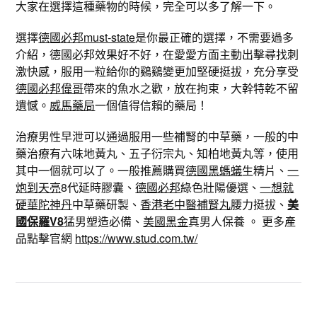
大家在選擇這種藥物的時候，完全可以多了解一下。
選擇
德國必邦must-state
是你最正確的選擇，不需要過多
介紹，德國必邦效果好不好，在愛愛方面主動出擊尋找刺
激快感，服用一粒給你的鷄鷄變更加堅硬挺拔，充分享受
德國必邦偉哥
帶來的魚水之歡，放在拘束，大幹特乾不留
遺憾。
威馬藥局
一個值得信賴的藥局！
治療男性早泄可以通過服用一些補腎的中草藥，一般的中
藥治療有六味地黃丸、五子衍宗丸、知柏地黃丸等，使用
其中一個就可以了。一般推薦購買
德國黑螞蟻
生精片、
一
炮到天亮
8代延時膠囊、
德國必邦
綠色壯陽優選、
一想就
硬華陀神丹
中草藥研製、
香港老中醫補腎丸
腰力挺拔、
美
國保羅V8
猛男塑造必備、
美國黑金
真男人保養 。 更多產
品點擊官網
https://www.stud.com.tw/