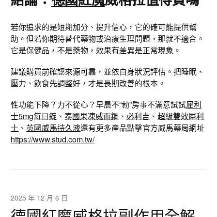
若你追求的是短期加分、提升信心，它的確可能提供幫
助。但若你期待替代藥物或治療生理問題，那就不適合。
它是保健品，不是藥物，效果有差異是正常現象。
建議購買前確認來源可靠，並依自身狀況評估。把睡眠、
壓力、飲食先調整好，才是長期改善的根本。
性功能下降？力不從心？早晨不“勃”房事不滿意試試
犀利
士5mg每日錠
、
泰國果凍威而鋼
、
必利吉
、
超級雙效犀利
士
、
英國威馬持久液
還有更多產品點擊官方威馬藥局網址
https://www.stud.com.tw/
2025 年 12 月 6 日
德國紅魔威格拉副作用全解