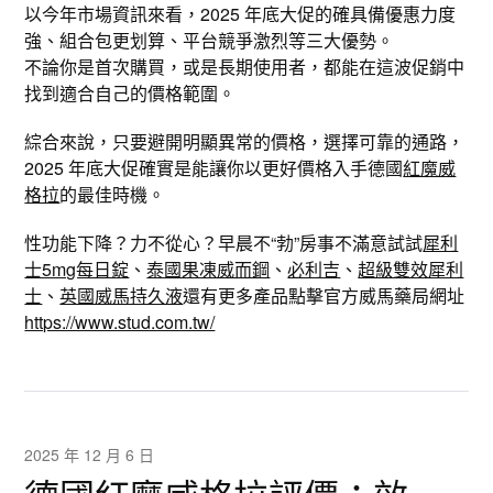
以今年市場資訊來看，2025 年底大促的確具備優惠力度
強、組合包更划算、平台競爭激烈等三大優勢。
不論你是首次購買，或是長期使用者，都能在這波促銷中
找到適合自己的價格範圍。
綜合來說，只要避開明顯異常的價格，選擇可靠的通路，
2025 年底大促確實是能讓你以更好價格入手德國
紅魔威
格拉
的最佳時機。
性功能下降？力不從心？早晨不“勃”房事不滿意試試
犀利
士5mg每日錠
、
泰國果凍威而鋼
、
必利吉
、
超級雙效犀利
士
、
英國威馬持久液
還有更多產品點擊官方威馬藥局網址
https://www.stud.com.tw/
2025 年 12 月 6 日