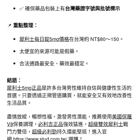
✅ 確保藥品包裝上有
台灣藥證字號與批號標示
📌
重點整理：
犀利士每日錠5mg價格
在台灣約 NT$80～150。
太便宜的來源可能是假藥。
合法通路最安全、藥效最穩定。
結語：
犀利士5mg正品
是許多台灣男性維持自信與健康性生活的
首選。只要透過正規管道購買，就能安全又有效地改善性
生活品質。
盡情放縱，暢想性福，激發男性潛能，推薦使用
美國保羅
V8
保養調理，
必利吉正品
強效猛進，
超級雙效犀利士
戰
鬥力雙倍，
超級必利勁
持久還能堅挺！進入官
網
https://www.stud.com.tw/
選購！