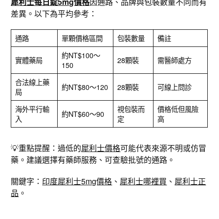
犀利士每日錠5mg價格
因通路、品牌與包裝數量不同而有
差異。以下為平均參考：
通路
單顆價格區間
包裝數量
備註
約NT$100～
實體藥局
28顆裝
需醫師處方
150
合法線上藥
約NT$80～120
28顆裝
可線上問診
局
海外平行輸
視包裝而
價格低但風險
約NT$60～90
入
定
高
💡重點提醒：過低的
犀利士價格
可能代表來源不明或仿冒
藥。建議選擇有藥師服務、可查驗批號的通路。
關鍵字：
印度犀利士5mg價格
、
犀利士哪裡買
、
犀利士正
品
。