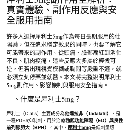
真實體驗、副作用反應與安
全服用指南
許多人選擇犀利士5mg作為每日長期服用的壯
陽藥，但在追求穩定效果的同時，也要了解它
可能帶來的副作用。從頭痛、臉部潮紅到消化
不良、肌肉痠痛，這些反應大多屬於輕微可
逆，但若出現視覺模糊或胸悶等嚴重不適，就
必須立刻停藥並就醫。本文將完整說明犀利士
5mg副作用、影響機制與服用安全指南。
一、什麼是犀利士5mg？
犀利士（Cialis）主要成分為
他達拉非（Tadalafil）
，是
一種PDE5抑制劑，用於治療
勃起功能障礙（ED）與良性
前列腺肥大（BPH）
。其中，
犀利士5mg
是低劑量版