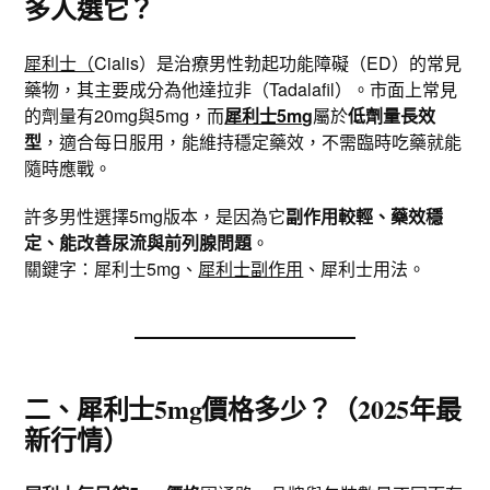
多人選它？
犀利士（
Cialis）是治療男性勃起功能障礙（ED）的常見
藥物，其主要成分為他達拉非（Tadalafil）。市面上常見
的劑量有20mg與5mg，而
犀利士5mg
屬於
低劑量長效
型
，適合每日服用，能維持穩定藥效，不需臨時吃藥就能
隨時應戰。
許多男性選擇5mg版本，是因為它
副作用較輕、藥效穩
定、能改善尿流與前列腺問題
。
關鍵字：犀利士5mg、
犀利士副作用
、犀利士用法。
二、犀利士5mg價格多少？（2025年最
新行情）