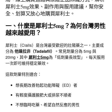
犀利士5mg效果、副作用與服用建議，幫你安
全、划算又放心地購買犀利士。
一、什麼是犀利士5mg？為何台灣男性
越來越愛用？
犀利士（Cialis）是台灣最受歡迎的壯陽藥之一，主要成
分為
他達拉非（Tadalafil）
。常見劑量分為 5mg 與
20mg，其中
犀利士5mg
為「低劑量長效型」，每天服用
一次即可維持穩定藥效。
這款劑量特別適合：
想長期改善勃起功能障礙（ED）者
有輕度攝護腺肥大或排尿不順者
不想臨時吃藥、希望自然反應的男性