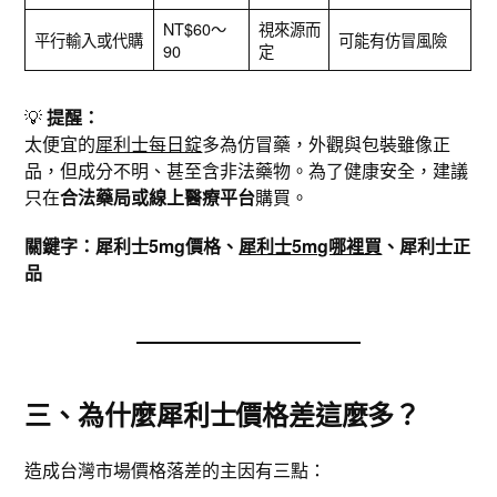
NT$60～
視來源而
平行輸入或代購
可能有仿冒風險
90
定
💡
提醒：
太便宜的
犀利士每日錠
多為仿冒藥，外觀與包裝雖像正
品，但成分不明、甚至含非法藥物。為了健康安全，建議
只在
合法藥局或線上醫療平台
購買。
關鍵字：犀利士5mg價格、
犀利士5mg哪裡買
、犀利士正
品
三、為什麼犀利士價格差這麼多？
造成台灣市場價格落差的主因有三點：