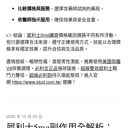
比較價格與服務
，選擇含藥師諮詢的藥局。
依醫師指示服用
，確保效果與安全並重。
👉 結論：
犀利士5mg購買
價格雖因通路不同有所浮動，
但只要選擇合法來源、遵守正確使用方式，就能以合理價
格享有穩定效果，提升自信與生活品質。
盡情放縱，暢想性福，激發男性潛能，推薦使用
美國保羅
V8
保養調理，
必利吉正品
強效猛進，
超級雙效犀利士
戰
鬥力雙倍，
超級必利勁
持久還能堅挺！進入官
網
https://www.stud.com.tw/
選購！
2025 年 10 月 20 日
犀利士5mg副作用全解析：