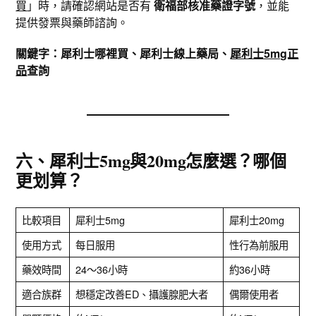
買
」時，請確認網站是否有
衛福部核准藥證字號
，並能
提供發票與藥師諮詢。
關鍵字：犀利士哪裡買、犀利士線上藥局、
犀利士5mg正
品
查詢
六、犀利士5mg與20mg怎麼選？哪個
更划算？
比較項目
犀利士5mg
犀利士20mg
使用方式
每日服用
性行為前服用
藥效時間
24～36小時
約36小時
適合族群
想穩定改善ED、攝護腺肥大者
偶爾使用者