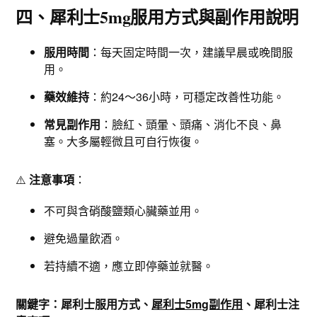
四、犀利士5mg服用方式與副作用說明
服用時間
：每天固定時間一次，建議早晨或晚間服
用。
藥效維持
：約24～36小時，可穩定改善性功能。
常見副作用
：臉紅、頭暈、頭痛、消化不良、鼻
塞。大多屬輕微且可自行恢復。
⚠️
注意事項
：
不可與含硝酸鹽類心臟藥並用。
避免過量飲酒。
若持續不適，應立即停藥並就醫。
關鍵字：犀利士服用方式、
犀利士5mg副作用
、犀利士注