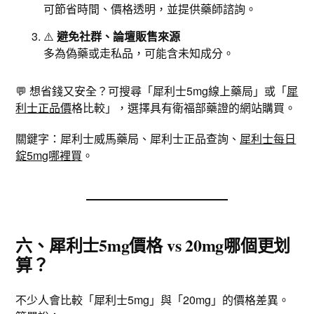
可節省時間、價格透明，並提供藥師諮詢。
⚠️
避免社群、論壇販售來源
多為偽藥或走私品，可能含未知成分。
💬 想省錢又安全？可搜尋「犀利士5mg線上藥局」或「
犀
利士正品價
格比較」，選擇具有衛福部藥證的網站購買。
關鍵字：犀利士威馬藥局、犀利士正品查詢、
犀利士每日
錠5mg哪裡買
。
六、犀利士5mg價格 vs 20mg哪個更划
算？
不少人會比較「犀利士5mg」與「20mg」的價格差異。