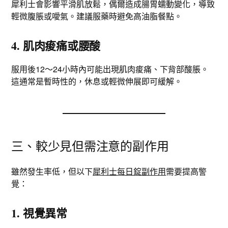
犀利士會影響平滑肌放鬆，偶爾造成腸胃蠕動變化，導致
輕微腹脹或噯氣。建議服藥時避免高油脂餐點。
4. 肌肉痠痛或腰酸
服用後12～24小時內可能出現肌肉痠痛、下背部酸脹。
這通常是暫時性的，休息或輕微伸展即可緩解。
三、較少見但需注意的副作用
雖然發生率低，但以下
犀利士每日錠副作用
需要提高警
覺：
1. 視覺異常