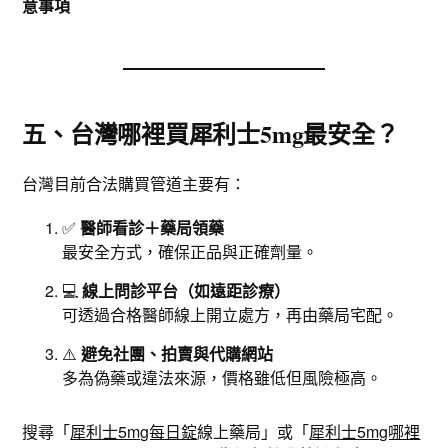
意事項
五、台灣哪裡買犀利士5mg最安全？
台灣目前合法購買管道主要有：
✅
醫師看診＋藥局領藥
最安全方式，確保正品與正確劑量。
💻
線上問診平台（如遠距診療）
可透過合格醫師線上開立處方，再由藥局宅配。
⚠️
避免社團、拍賣與代購網站
多為偽藥或違法來源，價格雖低但風險極高。
搜尋「
犀利士5mg每日錠
線上藥局」或「
犀利士5mg哪裡