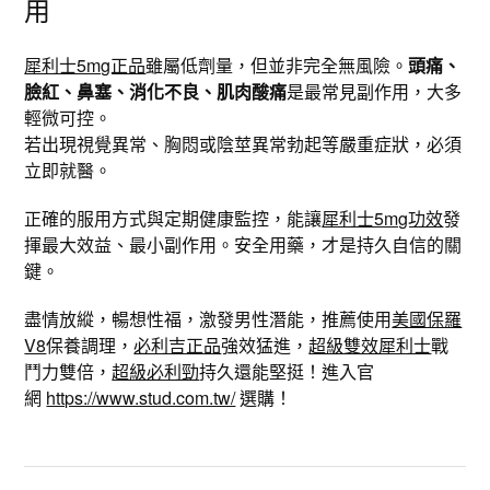
用
犀利士5mg正品
雖屬低劑量，但並非完全無風險。
頭痛、
臉紅、鼻塞、消化不良、肌肉酸痛
是最常見副作用，大多
輕微可控。
若出現視覺異常、胸悶或陰莖異常勃起等嚴重症狀，必須
立即就醫。
正確的服用方式與定期健康監控，能讓
犀利士5mg功效
發
揮最大效益、最小副作用。安全用藥，才是持久自信的關
鍵。
盡情放縱，暢想性福，激發男性潛能，推薦使用
美國保羅
V8
保養調理，
必利吉正品
強效猛進，
超級雙效犀利士
戰
鬥力雙倍，
超級必利勁
持久還能堅挺！進入官
網
https://www.stud.com.tw/
選購！