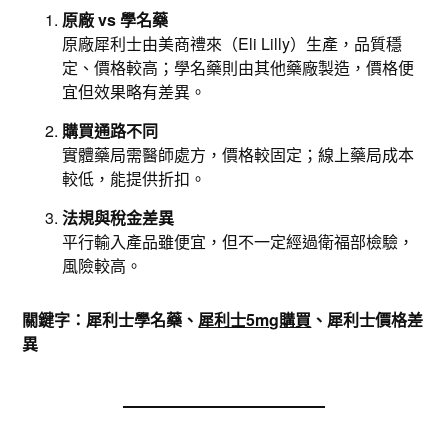
原廠 vs 學名藥
原廠犀利士由美商禮來（Eli Lilly）生產，品質穩
定、價格較高；學名藥則由其他藥廠製造，價格便
宜但效果略有差異。
購買通路不同
實體藥局需醫師處方，價格較固定；線上藥局成本
較低，能提供折扣。
法規與稅金差異
平行輸入產品雖便宜，但不一定經過衛福部檢驗，
風險較高。
關鍵字：犀利士學名藥、
犀利士5mg購買
、犀利士價格差
異