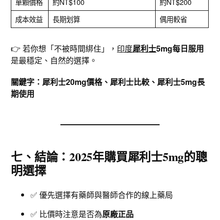
單顆價格
約NT$100
約NT$200
成本效益
長期划算
偶用較省
👉 若你想「不被時間綁住」，
印度
犀利士
5mg每日服用
是最穩定、自然的選擇。
關鍵字：犀利士20mg價格、犀利士比較、犀利士5mg長
期使用
七、結論：2025年購買犀利士5mg的聰
明選擇
✅ 優先選擇有藥師與醫師合作的線上藥局
✅ 比價時注意是否為
原廠正品