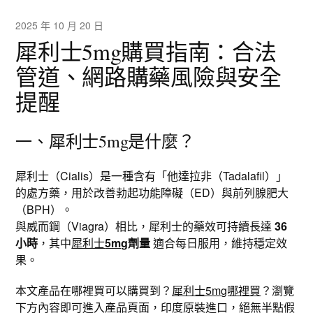
2025 年 10 月 20 日
犀利士5mg購買指南：合法
管道、網路購藥風險與安全
提醒
一、犀利士5mg是什麼？
犀利士（Cialis）是一種含有「他達拉非（Tadalafil）」
的處方藥，用於改善勃起功能障礙（ED）與前列腺肥大
（BPH）。
與威而鋼（Viagra）相比，犀利士的藥效可持續長達
36
小時
，其中
犀利士
5mg
劑量
適合每日服用，維持穩定效
果。
本文產品在哪裡買可以購買到？
犀利士5mg哪裡買
？瀏覽
下方內容即可進入產品頁面，印度原裝進口，絕無半點假