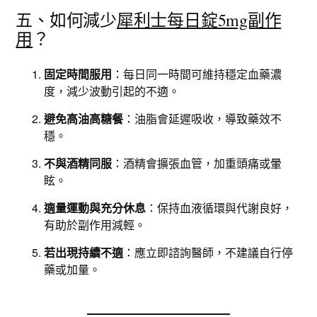
五、如何減少
犀利士每日錠5mg副作
用
？
固定時間服用
：每日同一時間可維持穩定血藥濃
度，減少波動引起的不適。
避免高油高糖餐
：油脂會延遲吸收，導致藥效不
穩。
不與酒精同服
：酒精會擴張血管，加重頭痛或暈
眩。
適量運動與充分休息
：保持血液循環與代謝良好，
有助於副作用減輕。
若出現持續不適
：應立即諮詢醫師，不建議自行停
藥或加量。