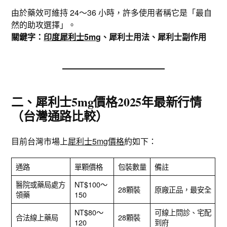
由於藥效可維持 24～36 小時，許多使用者稱它是「最自
然的助攻選擇」。
關鍵字：
印度犀利士5mg
、犀利士用法、犀利士副作用
二、犀利士5mg價格2025年最新行情
（台灣通路比較）
目前台灣市場上
犀利士5mg價格
約如下：
通路
單顆價格
包裝數量
備註
醫院或藥局處方
NT$100～
28顆裝
原廠正品，最安全
領藥
150
NT$80～
可線上問診、宅配
合法線上藥局
28顆裝
120
到府