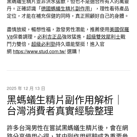
黑螞蟻生精片並非洪水猛獸，但也不是適合所有人的萬靈
丹。正確認識「
德國螞蟻生精片副作用
」，理性看待產品
定位，才能在補充保健的同時，真正照顧好自己的身體。
盡情放縱，暢想性福，激發男性潛能，推薦使用
美國保羅
V8
保養調理，
必利吉正品
強效猛進，
超級雙效犀利士
戰
鬥力雙倍，
超級必利勁
持久還能堅挺！進入官
網
https://www.stud.com.tw/
選購！
2025 年 12 月 13 日
黑螞蟻生精片副作用解析｜
台灣消費者真實經驗整理
許多台灣男性在嘗試黑螞蟻生精片後，會在網
路分享使用心得，其中副作用經驗成為重要參