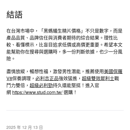
結語
在台灣市場中，「黑螞蟻生精片價格」不只是數字，而是
產品品質、品牌信任與消費者期待的綜合結果。理性比
較、看懂標示，比盲目追求低價或高價更重要。希望本文
能幫助你在搜尋與選購時，多一份判斷依據，也少一分風
險。
盡情放縱，暢想性福，激發男性潛能，推薦使用
美國保羅
V8
保養調理，
必利吉正品
強效猛進，
超級雙效犀利士
戰
鬥力雙倍，
超級必利勁
持久還能堅挺！進入官
網
https://www.stud.com.tw/
選購！
2025 年 12 月 13 日