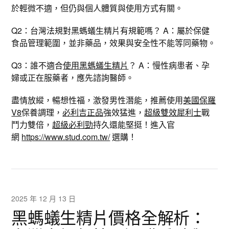
於輕微不適，但仍與個人體質與使用方式有關。
Q2：台灣法規對黑螞蟻生精片有規範嗎？ A：屬於保健
食品管理範圍，並非藥品，效果與安全性不能等同藥物。
Q3：誰不適合
使用黑螞蟻生精片
？ A：慢性病患者、孕
婦或正在服藥者，應先諮詢醫師。
盡情放縱，暢想性福，激發男性潛能，推薦使用
美國保羅
V8
保養調理，
必利吉正品
強效猛進，
超級雙效犀利士
戰
鬥力雙倍，
超級必利勁
持久還能堅挺！進入官
網
https://www.stud.com.tw/
選購！
2025 年 12 月 13 日
黑螞蟻生精片價格全解析：