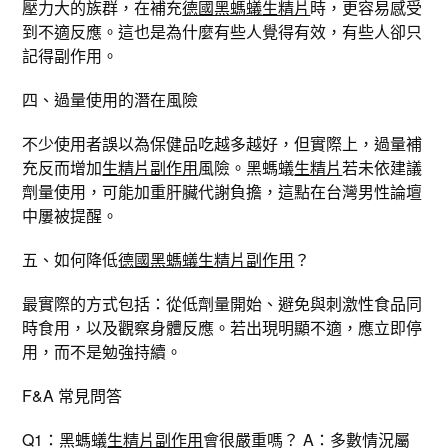
壓力大的族群，在補充
德國黑螞蟻生精片
時，更容易感受
到不適反應。這也是為什麼有些人覺得有效，有些人卻只
記得副作用。
四、過量使用的潛在風險
不少使用者誤以為保健品吃越多越好，但實際上，過量補
充反而增加
生精片副作用
風險。黑螞蟻
生精片
若未依建議
劑量使用，可能加重肝臟代謝負擔，這點在台灣男性論壇
中屢被提醒。
五、如何降低
德國黑螞蟻生精片副作用
？
最實際的方式包括：從低劑量開始、避免與刺激性食品同
時食用，以及觀察身體反應。若出現明顯不適，應立即停
用，而不是勉強持續。
F&A 常見問答
Q1：黑螞蟻
生精片副作用
會很嚴重嗎？ A：多數情況屬