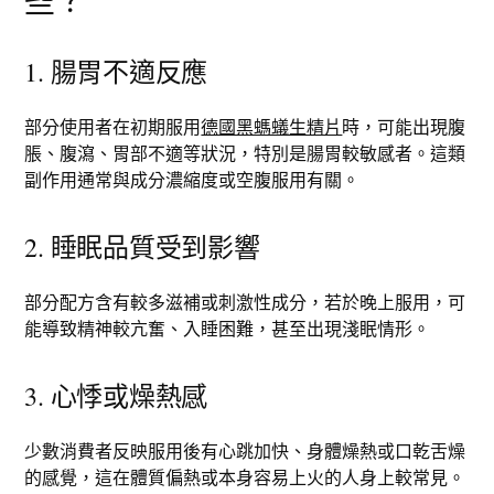
些？
1. 腸胃不適反應
部分使用者在初期服用
德國黑螞蟻生精片
時，可能出現腹
脹、腹瀉、胃部不適等狀況，特別是腸胃較敏感者。這類
副作用通常與成分濃縮度或空腹服用有關。
2. 睡眠品質受到影響
部分配方含有較多滋補或刺激性成分，若於晚上服用，可
能導致精神較亢奮、入睡困難，甚至出現淺眠情形。
3. 心悸或燥熱感
少數消費者反映服用後有心跳加快、身體燥熱或口乾舌燥
的感覺，這在體質偏熱或本身容易上火的人身上較常見。