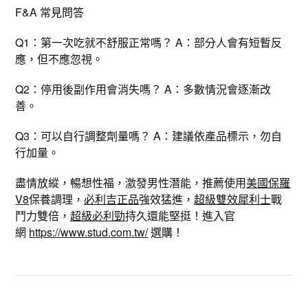
F&A 常見問答
Q1：第一次吃就不舒服正常嗎？ A：部分人會有短暫反
應，但不應忽視。
Q2：停用後副作用會消失嗎？ A：多數情況會逐漸改
善。
Q3：可以自行調整劑量嗎？ A：建議依產品標示，勿自
行加量。
盡情放縱，暢想性福，激發男性潛能，推薦使用
美國保羅
V8
保養調理，
必利吉正品
強效猛進，
超級雙效犀利士
戰
鬥力雙倍，
超級必利勁
持久還能堅挺！進入官
網
https://www.stud.com.tw/
選購！