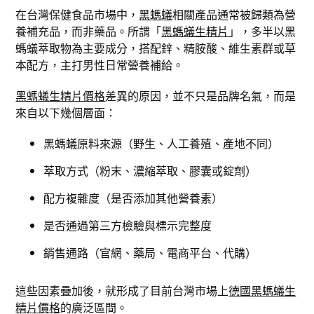
在台灣保健食品市場中，
黑螞蟻
相關產品通常被歸類為營
養補充品，而非藥品。所謂「
黑螞蟻生精片
」，多半以黑
螞蟻萃取物為主要成分，搭配鋅、精胺酸、維生素群或草
本配方，主打男性日常營養補給。
黑螞蟻生精片價格
差異的原因，並不只是品牌名氣，而是
來自以下幾個層面：
黑螞蟻原料來源（野生、人工養殖、產地不同）
萃取方式（粉末、濃縮萃取、膠囊或錠劑）
配方複雜度（是否添加其他營養素）
是否通過第三方檢驗與標示完整度
銷售通路（官網、藥局、電商平台、代購）
這些因素疊加後，就形成了目前台灣市場上
德國黑螞蟻生
精片價格
的廣泛區間。