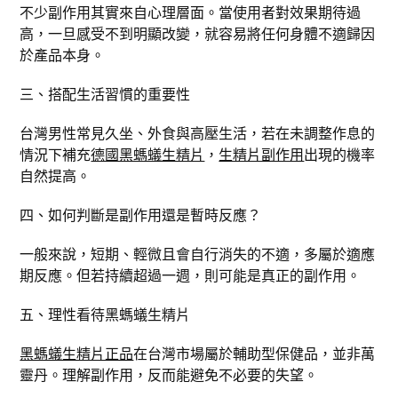
不少副作用其實來自心理層面。當使用者對效果期待過
高，一旦感受不到明顯改變，就容易將任何身體不適歸因
於產品本身。
三、搭配生活習慣的重要性
台灣男性常見久坐、外食與高壓生活，若在未調整作息的
情況下補充
德國黑螞蟻生精片
，
生精片副作用
出現的機率
自然提高。
四、如何判斷是副作用還是暫時反應？
一般來說，短期、輕微且會自行消失的不適，多屬於適應
期反應。但若持續超過一週，則可能是真正的副作用。
五、理性看待黑螞蟻生精片
黑螞蟻生精片正品
在台灣市場屬於輔助型保健品，並非萬
靈丹。理解副作用，反而能避免不必要的失望。