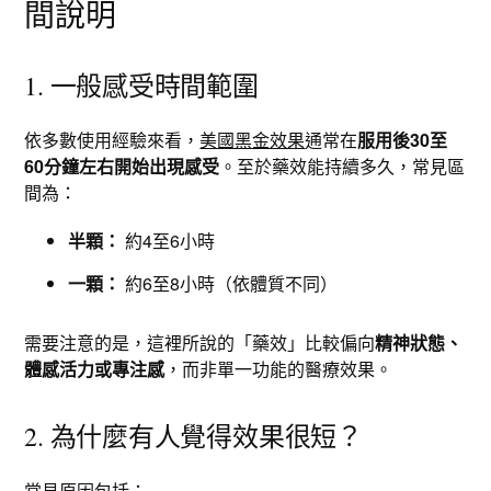
間說明
1. 一般感受時間範圍
依多數使用經驗來看，
美國黑金效果
通常在
服用後30至
60分鐘左右開始出現感受
。至於藥效能持續多久，常見區
間為：
半顆：
約4至6小時
一顆：
約6至8小時（依體質不同）
需要注意的是，這裡所說的「藥效」比較偏向
精神狀態、
體感活力或專注感
，而非單一功能的醫療效果。
2. 為什麼有人覺得效果很短？
常見原因包括：