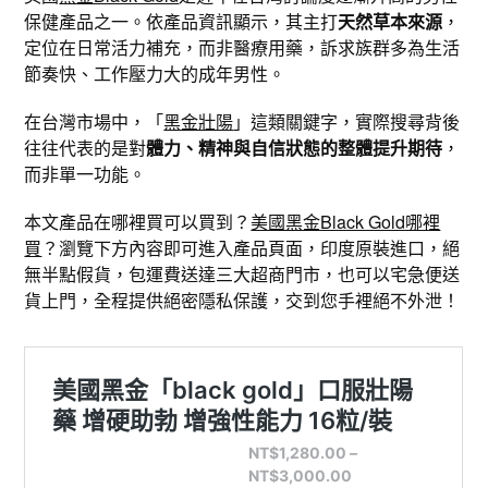
保健產品之一。依產品資訊顯示，其主打
天然草本來源
，
定位在日常活力補充，而非醫療用藥，訴求族群多為生活
節奏快、工作壓力大的成年男性。
在台灣市場中，「
黑金壯陽
」這類關鍵字，實際搜尋背後
往往代表的是對
體力、精神與自信狀態的整體提升期待
，
而非單一功能。
本文產品在哪裡買可以買到？
美國黑金Black Gold哪裡
買
？瀏覽下方內容即可進入產品頁面，印度原裝進口，絕
無半點假貨，包運費送達三大超商門市，也可以宅急便送
貨上門，全程提供絕密隱私保護，交到您手裡絕不外泄！