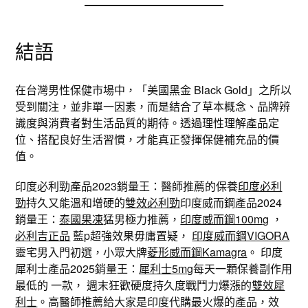
結語
在台灣男性保健市場中，「美國黑金 Black Gold」之所以
受到關注，並非單一因素，而是結合了草本概念、品牌辨
識度與消費者對生活品質的期待。透過理性理解產品定
位、搭配良好生活習慣，才能真正發揮保健補充品的價
值。
印度必利勁產品2023銷量王：醫師推薦的保養
印度必利
勁
持久又能溫和增硬的
雙效必利勁
印度威而鋼產品2024
銷量王：
泰國果凍
猛男極力推薦，
印度威而鋼100mg
，
必利吉正品
藍p超強效果毋庸置疑，
印度威而鋼VIGORA
靈宅男入門初選，小眾大牌
菱形威而鋼Kamagra
。 印度
犀利士產品2025銷量王：
犀利士5mg
每天一顆保養副作用
最低的 一款， 週末狂歡硬度持久度戰鬥力爆漲的
雙效犀
利士
。高醫師推薦給大家是印度代購最火爆的產品，效