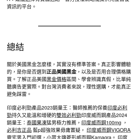
資訊的平台。
總結
關於美國黑金怎麼樣，其實沒有標準答案。真正影響體驗
的，是你是否選到
正品美國黑金
，以及是否用合理價格購
買。了解正品美國
黑金價格
區間、學會辨識真假，比單純
聽廣告更實際。對台灣消費者來說，理性選購，才能真正
避免踩雷。
印度必利勁產品2023銷量王：醫師推薦的保養
印度必利
勁
持久又能溫和增硬的
雙效必利勁
印度威而鋼產品2024
銷量王：
泰國果凍
猛男極力推薦，
印度威而鋼100mg
，
必利吉正品
藍p超強效果毋庸置疑，
印度威而鋼VIGORA
靈宅男入門初選，小眾大牌
菱形威而鋼Kamagra
。 印度