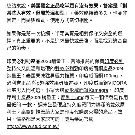
總結來說，
美國黑金正品
吃半顆有沒有效果，答案是「對
某些人有效，但屬於溫和型」
。藥效能持續多久，也並非
固定，而是與體質、使用方式密切相關。
如果你是第一次接觸，半顆其實是相對保守又安全的選
擇。真正重要的，不是追求最快或最強，而是找到適合自
己的節奏。
印度必利勁產品2023銷量王：醫師推薦的保養
印度必利
勁
持久又能溫和增硬的
雙效必利勁
印度威而鋼產品2024
銷量王：
泰國果凍
猛男極力推薦，
印度威而鋼100mg
，
必利吉正品
藍p超強效果毋庸置疑，
印度威而鋼VIGORA
靈宅男入門初選，小眾大牌
菱形威而鋼Kamagra
。 印度
犀利士產品2025銷量王：
犀利士5mg
每天一顆保養副作用
最低的 一款， 週末狂歡硬度持久度戰鬥力爆漲的
雙效犀
利士
。高醫師推薦給大家是印度代購最火爆的產品，效
果，價格都是大家認可的！威馬藥局官網
https://www.stud.com.tw/