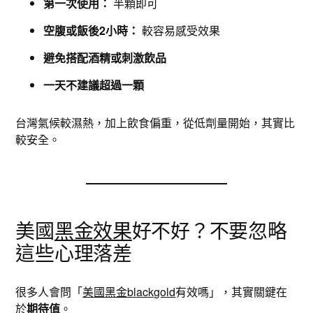
第一次使用：
半顆即可
空腹或飯後2小時：
較容易感受效果
避免搭配酒精或刺激飲品
一天不建議超過一顆
台灣氣候較濕熱，加上飲食偏重，從低劑量開始，其實比
較安全。
美國
黑金效果
好不好？不要忽略
這些心理落差
很多人會問「
美國黑金blackgold
有效嗎」，其實關鍵在
於
期待值
。