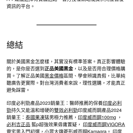
資訊的平台。
總結
關於美國黑金怎麼樣，其實沒有標準答案。真正影響體驗
的，是你是否選到
正品美國黑金
，以及是否用合理價格購
買。了解正品美國
黑金價格
區間、學會辨識真假，比單純
聽廣告更實際。對台灣消費者來說，理性選購，才能真正
避免踩雷。
印度必利勁產品2023銷量王：醫師推薦的保養
印度必利
勁
持久又能溫和增硬的
雙效必利勁
印度威而鋼產品2024
銷量王：
泰國果凍
猛男極力推薦，
印度威而鋼100mg
，
必利吉正品
藍p超強效果毋庸置疑，
印度威而鋼VIGORA
靈宅男入門初選，小眾大牌
菱形威而鋼Kamagra
。 印度