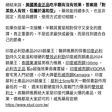
總結來說，
美國黑金正品
吃半顆有沒有效果，答案是「對
某些人有效，但屬於溫和型」
。藥效能持續多久，也並非
固定，而是與體質、使用方式密切相關。
如果你是第一次接觸，半顆其實是相對保守又安全的選
擇。真正重要的，不是追求最快或最強，而是找到適合自
己的節奏。
印度必利勁產品2023銷量王：醫師推薦的保養
印度必利
勁
持久又能溫和增硬的
雙效必利勁
印度威而鋼產品2024
銷量王：
泰國果凍
猛男極力推薦，
印度威而鋼100mg
，
必利吉正品
藍p超強效果毋庸置疑，
印度威而鋼VIGORA
靈宅男入門初選，小眾大牌
菱形威而鋼Kamagra
。 印度
犀利士產品2025銷量王：
犀利士5mg
每天一顆保養副作用
最低的 一款， 週末狂歡硬度持久度戰鬥力爆漲的
雙效犀
利士
。高醫師推薦給大家是印度代購最火爆的產品，效
果，價格都是大家認可的！威馬藥局官網
https://www.stud.com.tw/