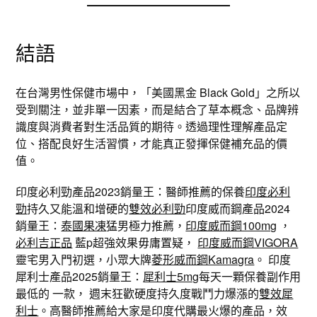
結語
在台灣男性保健市場中，「美國黑金 Black Gold」之所以
受到關注，並非單一因素，而是結合了草本概念、品牌辨
識度與消費者對生活品質的期待。透過理性理解產品定
位、搭配良好生活習慣，才能真正發揮保健補充品的價
值。
印度必利勁產品2023銷量王：醫師推薦的保養
印度必利
勁
持久又能溫和增硬的
雙效必利勁
印度威而鋼產品2024
銷量王：
泰國果凍
猛男極力推薦，
印度威而鋼100mg
，
必利吉正品
藍p超強效果毋庸置疑，
印度威而鋼VIGORA
靈宅男入門初選，小眾大牌
菱形威而鋼Kamagra
。 印度
犀利士產品2025銷量王：
犀利士5mg
每天一顆保養副作用
最低的 一款， 週末狂歡硬度持久度戰鬥力爆漲的
雙效犀
利士
。高醫師推薦給大家是印度代購最火爆的產品，效