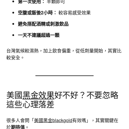
第一次使用：
半顆即可
空腹或飯後2小時：
較容易感受效果
避免搭配酒精或刺激飲品
一天不建議超過一顆
台灣氣候較濕熱，加上飲食偏重，從低劑量開始，其實比
較安全。
美國
黑金效果
好不好？不要忽略
這些心理落差
很多人會問「
美國黑金blackgold
有效嗎」，其實關鍵在
於
期待值
。