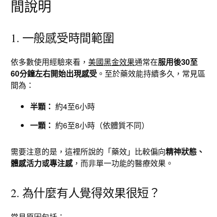
間說明
1. 一般感受時間範圍
依多數使用經驗來看，
美國黑金效果
通常在
服用後30至
60分鐘左右開始出現感受
。至於藥效能持續多久，常見區
間為：
半顆：
約4至6小時
一顆：
約6至8小時（依體質不同）
需要注意的是，這裡所說的「藥效」比較偏向
精神狀態、
體感活力或專注感
，而非單一功能的醫療效果。
2. 為什麼有人覺得效果很短？
常見原因包括：