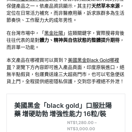
保健產品之一。依產品資訊顯示，其主打
天然草本來源
，
定位在日常活力補充，而非醫療用藥，訴求族群多為生活
節奏快、工作壓力大的成年男性。
在台灣市場中，「
黑金壯陽
」這類關鍵字，實際搜尋背後
往往代表的是對
體力、精神與自信狀態的整體提升期待
，
而非單一功能。
本文產品在哪裡買可以買到？
美國黑金Black Gold哪裡
買
？瀏覽下方內容即可進入產品頁面，印度原裝進口，絕
無半點假貨，包運費送達三大超商門市，也可以宅急便送
貨上門，全程提供絕密隱私保護，交到您手裡絕不外泄！