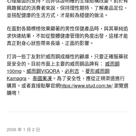
心理層面的支持，而非保證明確的生理結構改變。對於有
興趣嘗試的消費者來說，保持理性期待、了解產品定位，
並搭配健康的生活方式，才是較為穩健的做法。
在面對各類標榜效果顯著的男性保健產品時，與其單純追
求快速結果，不如從整體健康管理的角度出發，這樣才能
真正對身心狀態帶來長遠、正面的影響。
打消一些丁友對於威而鋼成癮性的顧慮，只要正確服藥就
是安全的。目前市面上主要的威而鋼品牌有：
威而鋼
100mg
、
威而鋼VIGORA
、
必利吉
、
菱形威而鋼
Kamagra
、
泰國果凍
。為了安全性，應從正規渠道進行
購買。或者直接點擊官網
https://www.stud.com.tw/
瀏覽選
購唷！
2026 年 1 月 2 日