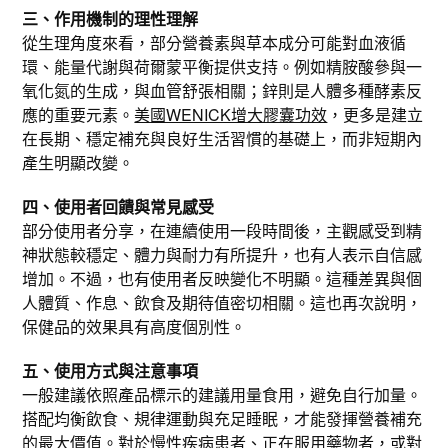
三、作用機制的理性理解
從生理角度來看，部分營養素與草本成分可能對血液循
環、能量代謝與荷爾蒙平衡提供支持。例如精胺酸參與一
氧化氮的生成，與血管舒張相關；鋅則是人體多種酵素反
應的重要元素。
美國WENICK增大膠囊功效
，更多是建立
在長期、穩定補充與良好生活習慣的基礎上，而非短期內
產生明顯改變。
四、使用者回饋與常見感受
部分使用者分享，在連續使用一段時間後，主觀感受到精
神狀態較穩定、體力與耐力有所提升，也有人表示自信感
增加。不過，也有使用者反映變化不明顯。這種差異與個
人體質、作息、飲食及期待值密切相關。這也再次說明，
保健品的效果具有高度個別性。
五、使用方式與注意事項
一般建議依照產品標示的建議用量食用，避免自行加量。
搭配均衡飲食、規律運動與充足睡眠，才能發揮營養補充
的最大價值。對於慢性疾病患者、正在服用藥物者，或對