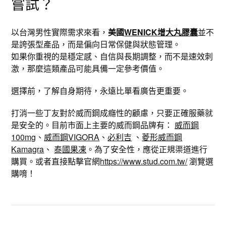
嘗試？
以台灣男性實際需求來看，
美國
WENICK增大丸膠囊
並不
是誇張型產品，而是偏向日常保健與狀態管理。
如果你重視的是穩定感、自信與長期調整，而不是速效刺
激，那麼這類產品可能具備一定參考價值。
選擇前，了解自身期待，永遠比單看廣告更重要。
打消一些丁友對於威而鋼成癮性的顧慮，只要正確服藥就
是安全的。目前市面上主要的威而鋼品牌有：
威而鋼
100mg
、
威而鋼VIGORA
、
必利吉
、
菱形威而鋼
Kamagra
、
泰國果凍
。為了安全性，應從正規渠道進行
購買。或者直接點擊官網
https://www.stud.com.tw/
瀏覽選
購唷！