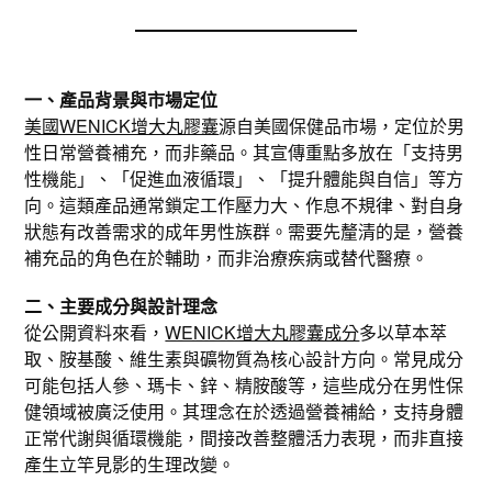
一、產品背景與市場定位
美國WENICK增大丸膠囊
源自美國保健品市場，定位於男
性日常營養補充，而非藥品。其宣傳重點多放在「支持男
性機能」、「促進血液循環」、「提升體能與自信」等方
向。這類產品通常鎖定工作壓力大、作息不規律、對自身
狀態有改善需求的成年男性族群。需要先釐清的是，營養
補充品的角色在於輔助，而非治療疾病或替代醫療。
二、主要成分與設計理念
從公開資料來看，
WENICK增大丸膠囊成分
多以草本萃
取、胺基酸、維生素與礦物質為核心設計方向。常見成分
可能包括人參、瑪卡、鋅、精胺酸等，這些成分在男性保
健領域被廣泛使用。其理念在於透過營養補給，支持身體
正常代謝與循環機能，間接改善整體活力表現，而非直接
產生立竿見影的生理改變。