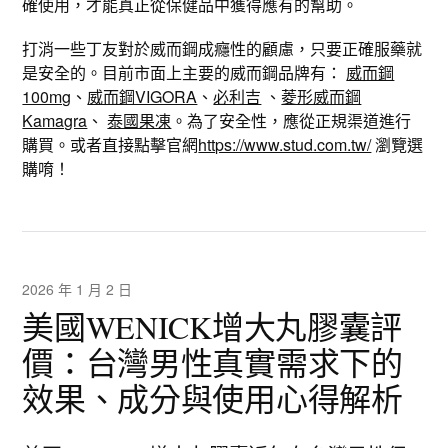
確使用，才能真正從保健品中獲得應有的幫助。
打消一些丁友對於威而鋼成癮性的顧慮，只要正確服藥就
是安全的。目前市面上主要的威而鋼品牌有：
威而鋼
100mg
、
威而鋼VIGORA
、
必利吉
、
菱形威而鋼
Kamagra
、
泰國果凍
。為了安全性，應從正規渠道進行
購買。或者直接點擊官網
https://www.stud.com.tw/
瀏覽選
購唷！
2026 年 1 月 2 日
美國WENICK增大丸膠囊評
價：台灣男性真實需求下的
效果、成分與使用心得解析