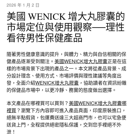
2026 年 1 月 2 日
美國 WENICK 增大丸膠囊的
市場定位與使用觀察──理性
看待男性保健產品
隨著男性健康意識的提升，與體力、精力與自信相關的保
健產品逐漸受到關注。
美國WENICK增大丸膠囊
正是在這
樣的市場背景下出現的產品之一。本文將從產品背景、成
分設計理念、使用方式、市場評價與理性建議等角度出
發，全面介紹
WENICK增大丸膠囊
，協助讀者在資訊紛雜
的保健品市場中，以更冷靜、務實的態度做出選擇。
本文產品在哪裡買可以買到？
美國WENICK增大丸膠囊哪
裡買
？瀏覽下方內容即可進入產品頁面，印度原裝進口，
絕無半點假貨，包運費送達三大超商門市，也可以宅急便
送貨上門，全程提供絕密隱私保護，交到您手裡絕不外
泄！