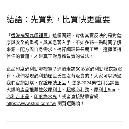
結語：先買對，比買快更重要
「
香港補腎丸哪裡買
」這個問題，背後其實反映的是對健
康與安全的重視。與其急著入手，不如多花一點時間了解
來源、配方與自身需求。補腎調理是長期工程，選擇值得
信任的管道，才是真正對身體負責的做法。
正品印度
必利勁哪裡買
？通過走訪50多家
必利勁膜衣錠
沒
有，我們發現必利勁屈臣氏是沒有販賣的！大家可以通過
我們官網訂購，保證原裝正品！ 更多2024男性用品銷量
火爆的產品推薦
雙效犀利士
、
超級必利勁
、
犀利士5mg
、
必利吉正品
、
印度綠水鬼
！或者直接點擊官網
https://www.stud.com.tw/
瀏覽選購唷！