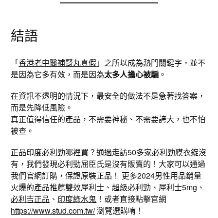
結語
「
香港老中醫補腎丸真假
」之所以成為熱門關鍵字，並不
是因為它多有效，而是因為
太多人擔心被騙
。
在資訊不透明的情況下，最安全的做法不是急著找答案，
而是先降低風險。
真正值得信任的產品，不需要神秘、不需要誇大，也不怕
被查。
正品印度
必利勁哪裡買
？通過走訪50多家
必利勁膜衣錠
沒
有，我們發現必利勁屈臣氏是沒有販賣的！大家可以通過
我們官網訂購，保證原裝正品！ 更多2024男性用品銷量
火爆的產品推薦
雙效犀利士
、
超級必利勁
、
犀利士5mg
、
必利吉正品
、
印度綠水鬼
！或者直接點擊官網
https://www.stud.com.tw/
瀏覽選購唷！