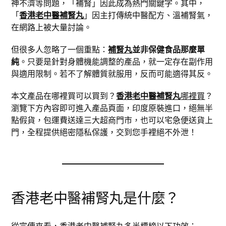
神不濟等問題，「補腎」因此成為熱門關鍵字。其中，
「
香港老中醫補腎丸
」因主打傳統中醫配方、溫補腎氣，
在網路上被大量討論。
但很多人忽略了一個重點：
補腎丸
並非保健食品那麼單
純
。只要是針對身體機能調整的產品，就一定存在副作用
與適用限制。若不了解體質就服用，反而可能適得其反。
本文產品在哪裡買可以買到？
香港老中醫補腎丸
哪裡買
？
瀏覽下方內容即可進入產品頁面，印度原裝進口，絕無半
點假貨，包運費送達三大超商門市，也可以宅急便送貨上
門，全程提供絕密隱私保護，交到您手裡絕不外泄！
香港老中醫補腎丸是什麼？
從宣傳來看，香港
老中醫補腎丸
多半標榜以下功效：