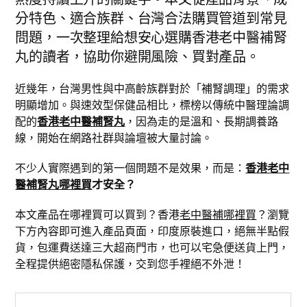
分特色、適合族群、台灣合法購買管道到常見
問題，一次整理給想安心選購香港老中醫補腎
丸的讀者，協助你避開風險、買對產品。
近幾年，台灣男性與中高齡族群對於「補腎調理」的需求
明顯增加。與速效型保健品相比，標榜以傳統中醫理論調
配的
香港老中醫補腎丸
，因為走的是溫和、長期調養路
線，開始在網路社群與論壇被大量討論。
不少人實際遇到的第一個問題不是效果，而是：
香港老中
醫補腎丸哪裡買
才安全？
本文產品在哪裡買可以買到？香港
老中醫補哪裡買
？瀏覽
下方內容即可進入產品頁面，印度原裝進口，絕無半點假
貨，包運費送達三大超商門市，也可以宅急便送貨上門，
全程提供絕密隱私保護，交到您手裡絕不外泄！