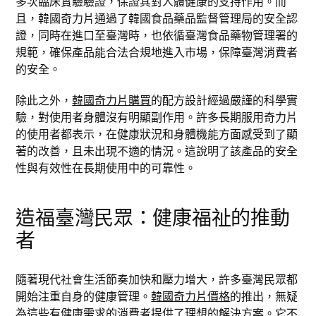
多次臨床實驗驗證，保證其對人體健康的支持作用。而
且，韓國奇力片通過了韓國食品藥品監督管理局的安全認
證，同時在進口至臺灣時，也依循臺灣食品藥物管理署的
規範，確保產品能合法合規地進入市場，保障臺灣消費者
的安全。
除此之外，
韓國奇力片購買
的配方設計經過嚴謹的科學實
驗，對使用者身體沒有明顯副作用。許多長期服用奇力片
的使用者都表示，在健康狀況和身體機能方面感受到了顯
著的改善，且未出現不適的情況。這說明了該產品的安全
性與有效性在長期使用中的可靠性。
造福臺灣民眾：健康福祉的推動
者
隨著現代社會生活節奏加快和壓力增大，許多臺灣民眾都
開始注重自身的健康管理。
韓國奇力片價格
的推出，無疑
為這些有健康需求的消費者提供了理想的解決方案。它不