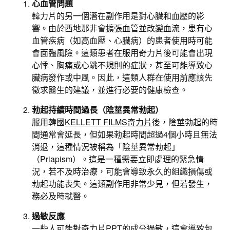
心血管問題
韓力片的另一個潛在副作用是對心臟和血壓的影
響。由於西地那非會擴張血管並改變血流，患有心
血管疾病（如高血壓、心臟病）的患者使用時可能
會面臨風險。這類患者在服用奇力片後可能會出現
心悸、胸痛或心跳不規則的症狀，甚至可能導致心
臟病發作或中風。因此，這類人群在使用前應該先
徵求醫生的建議，並進行必要的健康檢查。
勃起持續時間過長（陰莖異常勃起）
服用韓國
KELLETT FILMS奇力片
後，陰莖勃起的時
間通常會延長，但如果勃起時間超過4個小時且無法
消退，這種情況被稱為「陰莖異常勃起」
（Priapism）。這是一種需要立即處理的緊急情
況，若不及時治療，可能會導致永久的組織損傷或
勃起功能喪失。這類副作用非常少見，但若發生，
務必及時就醫。
過敏反應
一些人可能對
奇力片PPT
的成分過敏，這會導致包