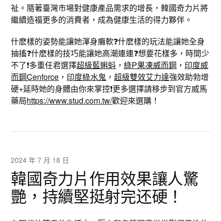
祉。隨著臺灣市場對健康產品需求的增長，韓國奇力片將
繼續造福更多的消費者，成為健康生活的得力夥伴。
什麽樣的姿勢能讓她渾身癱軟❓什麽樣的玩法能讓她全身
抽搐❓什麽樣的技巧能讓她高潮連連❓想要花樣多，時間少
不了❗️多重任君選擇
超級藍蝌蚪
，
綠P果凍威而鋼
，
印度威
而鋼Cenforce
，
印度綠水鬼
，
超級雙效艾力達
強效助勃增
硬+延時她的身體由你來掌控❗️更多選擇請移步到官方威馬
藥局
https://www.stud.com.tw/
歡迎來選購！
2024 年 7 月 18 日
韓國奇力片作用效果讓人驚
艷，持續堅挺射完还硬！