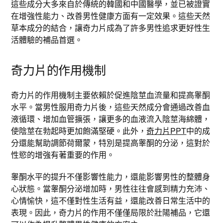
這些成分大多來自於傳統的韓國和中國醫學，並已被證實
在增強性能力、改善男性健康方面有一定效果。這些天然
草本成分的結合，讓奇力片成為了許多男性追求更好性生
活體驗的補品首選。
奇力片的作用機制
奇力片的作用機制主要依賴於促進陰莖血流量和提高睾酮
水平。當男性服用奇力片後，這些天然成分會通過改善血
液循環、增加血管擴張，讓更多的血液流入陰莖海綿體，
使陰莖在勃起時更加飽滿堅硬。此外，
奇力片PPT
中的成
分還能幫助調節荷爾蒙，特別是提高睾酮的分泌，這對於
性慾的增強有著重要的作用。
睾酮水平的提升不僅影響性能力，還能影響男性的整體身
心狀態。當睾酮分泌增加時，男性往往會感到精力充沛、
心情愉快，這不僅對性生活有益，還能改善日常生活中的
表現。因此，奇力片的作用不僅僅局限於壯陽補品，它還