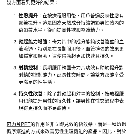
幾方面看到更好的結果：
性慾提升
：在按療程服用後，用戶普遍反映性慾有
顯著提升。這是因為天然成分持續調節男性體內的
荷爾蒙水平，從而提高性欲和整體精力。
勃起能力增強
：奇力片中的成分能夠改善陰莖的血
液流通，特別是在長期服用後，血管擴張的效果更
加穩定和顯著，這使得勃起更加快速且持久。
射精控制
：長期服用
韓國奇力片功效
有助於提升對
射精的控制能力，延長性交時間，讓雙方都能享受
更滿足的性生活。
持久性改善
：除了對勃起和射精的控制，按療程服
用也能提升男性的持久性，讓男性在性交過程中表
現得更持久而不易疲倦。
奇力片PPT
的作用並非立即見效的快效藥，而是一種透過
循序漸進的方式來改善男性生理機能的產品。因此，對於