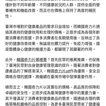
僅針對不同年齡層、不同健康狀況的人群，提供全面的營
養補充和機能改善，而且也在價格上保持了高度的親民
性。
臺灣市場對於健康產品的需求日益增加，而韓國奇力片通
過其高效的健康效用和合理的價格，正逐步成為各個年齡
層消費者的首選。許多消費者在長期使用後，反映出了良
好的健康改善效果，無論是在體力提升、免疫力增強，還
是整體身心健康的維護方面，都顯現了其顯著的作用。
此外，
韓國奇力片哪裡賣
？首先民眾的推薦推廣，也促進
了臺灣民眾對自身健康管理意識的提升。隨著消費者對健
康產品的了解逐漸深入，韓國
奇力片ptt
作為優質、安全且
價格合理的選擇，將繼續在臺灣市場中發揮重要作用。
總而言之，韓國奇力片以其實在的價格、高品質的保障和
卓越的安全性，正逐步成為臺灣健康市場中的重要力量。
其不僅滿足了消費者對健康產品的需求，還通過合理的價
格策略和嚴格的品質控制，為更多臺灣民眾帶來了健康福