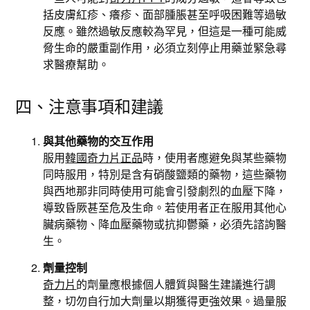
括皮膚紅疹、癢疹、面部腫脹甚至呼吸困難等過敏
反應。雖然過敏反應較為罕見，但這是一種可能威
脅生命的嚴重副作用，必須立刻停止用藥並緊急尋
求醫療幫助。
四、注意事項和建議
與其他藥物的交互作用
服用
韓國奇力片正品
時，使用者應避免與某些藥物
同時服用，特別是含有硝酸鹽類的藥物，這些藥物
與西地那非同時使用可能會引發劇烈的血壓下降，
導致昏厥甚至危及生命。若使用者正在服用其他心
臟病藥物、降血壓藥物或抗抑鬱藥，必須先諮詢醫
生。
劑量控制
奇力片
的劑量應根據個人體質與醫生建議進行調
整，切勿自行加大劑量以期獲得更強效果。過量服