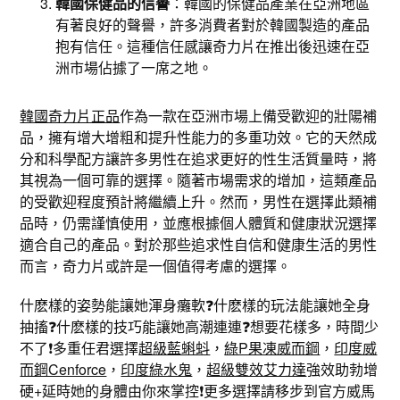
韓國保健品的信譽
：韓國的保健品產業在亞洲地區
有著良好的聲譽，許多消費者對於韓國製造的產品
抱有信任。這種信任感讓奇力片在推出後迅速在亞
洲市場佔據了一席之地。
韓國奇力片正品
作為一款在亞洲市場上備受歡迎的壯陽補
品，擁有增大增粗和提升性能力的多重功效。它的天然成
分和科學配方讓許多男性在追求更好的性生活質量時，將
其視為一個可靠的選擇。隨著市場需求的增加，這類產品
的受歡迎程度預計將繼續上升。然而，男性在選擇此類補
品時，仍需謹慎使用，並應根據個人體質和健康狀況選擇
適合自己的產品。對於那些追求性自信和健康生活的男性
而言，奇力片或許是一個值得考慮的選擇。
什麽樣的姿勢能讓她渾身癱軟❓什麽樣的玩法能讓她全身
抽搐❓什麽樣的技巧能讓她高潮連連❓想要花樣多，時間少
不了❗️多重任君選擇
超級藍蝌蚪
，
綠P果凍威而鋼
，
印度威
而鋼Cenforce
，
印度綠水鬼
，
超級雙效艾力達
強效助勃增
硬+延時她的身體由你來掌控❗️更多選擇請移步到官方威馬