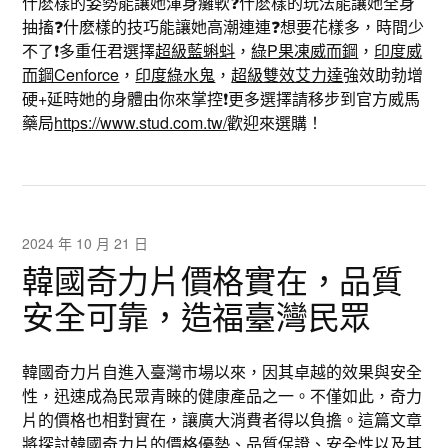
什麽樣的姿勢能讓她渾身癱軟❓什麽樣的玩法能讓她全身
抽搐❓什麽樣的技巧能讓她高潮連連❓想要花樣多，時間少
不了❗️多重任君選擇
超級藍蝌蚪
，
綠P果凍威而鋼
，
印度威
而鋼Cenforce
，
印度綠水鬼
，
超級雙效艾力達
強效助勃增
硬+延時她的身體由你來掌控❗️更多選擇請移步到官方威馬
藥局
https://www.stud.com.tw/
歡迎來選購！
2024 年 10 月 21 日
韓國奇力片價格實在，品質
安全可靠，造福臺灣民眾
韓國奇力片自進入臺灣市場以來，因其卓越的效果與安全
性，迅速成為民眾青睞的健康產品之一。不僅如此，奇力
片的價格也相對實在，讓廣大消費者得以負擔。這篇文章
將探討
韓國奇力片
的價格優勢、品質保證、安全性以及其