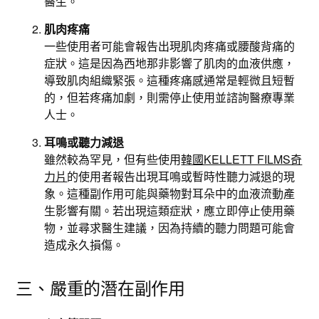
醫生。
肌肉疼痛
一些使用者可能會報告出現肌肉疼痛或腰酸背痛的
症狀。這是因為西地那非影響了肌肉的血液供應，
導致肌肉組織緊張。這種疼痛感通常是輕微且短暫
的，但若疼痛加劇，則需停止使用並諮詢醫療專業
人士。
耳鳴或聽力減退
雖然較為罕見，但有些使用
韓國KELLETT FILMS奇
力片
的使用者報告出現耳鳴或暫時性聽力減退的現
象。這種副作用可能與藥物對耳朵中的血液流動產
生影響有關。若出現這類症狀，應立即停止使用藥
物，並尋求醫生建議，因為持續的聽力問題可能會
造成永久損傷。
三、嚴重的潛在副作用