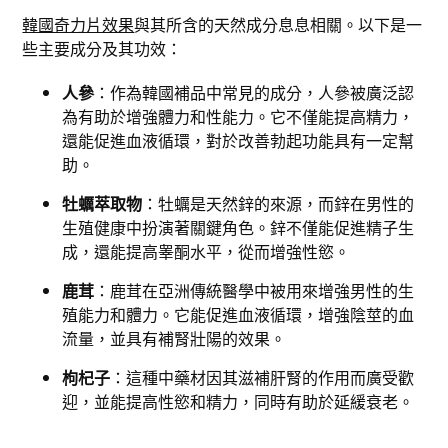
韓國奇力片效果
與其所含的天然成分息息相關。以下是一
些主要成分及其功效：
人參
：作為韓國補品中常見的成分，人參被廣泛認
為有助於增強體力和性能力。它不僅能提高精力，
還能促進血液循環，對於改善勃起功能具有一定幫
助。
牡蠣萃取物
：牡蠣是天然鋅的來源，而鋅在男性的
生殖健康中扮演著關鍵角色。鋅不僅能促進精子生
成，還能提高睾酮水平，從而增強性慾。
鹿茸
：鹿茸在亞洲傳統醫學中被用來增強男性的生
殖能力和體力。它能促進血液循環，增強陰莖的血
流量，並具有補腎壯陽的效果。
枸杞子
：這種中藥材因其滋補肝腎的作用而廣受歡
迎，並能提高性慾和精力，同時有助於延緩衰老。