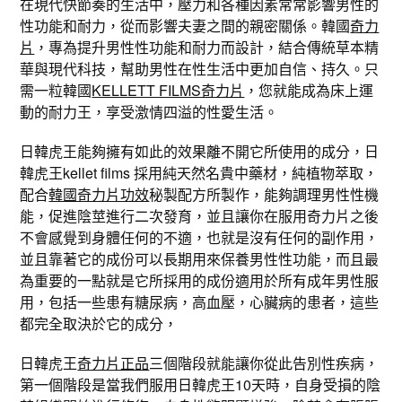
在現代快節奏的生活中，壓力和各種因素常常影響男性的
性功能和耐力，從而影響夫妻之間的親密關係。韓國
奇力
片
，專為提升男性性功能和耐力而設計，結合傳統草本精
華與現代科技，幫助男性在性生活中更加自信、持久。只
需一粒韓國
KELLETT FILMS奇力片
，您就能成為床上運
動的耐力王，享受激情四溢的性愛生活。
日韓虎王能夠擁有如此的效果離不開它所使用的成分，日
韓虎王kellet films 採用純天然名貴中藥材，純植物萃取，
配合
韓國奇力片功效
秘製配方所製作，能夠調理男性性機
能，促進陰莖進行二次發育，並且讓你在服用奇力片之後
不會感覺到身體任何的不適，也就是沒有任何的副作用，
並且靠著它的成份可以長期用來保養男性性功能，而且最
為重要的一點就是它所採用的成份適用於所有成年男性服
用，包括一些患有糖尿病，高血壓，心臟病的患者，這些
都完全取決於它的成分，
日韓虎王
奇力片正品
三個階段就能讓你從此告別性疾病，
第一個階段是當我們服用日韓虎王10天時，自身受損的陰