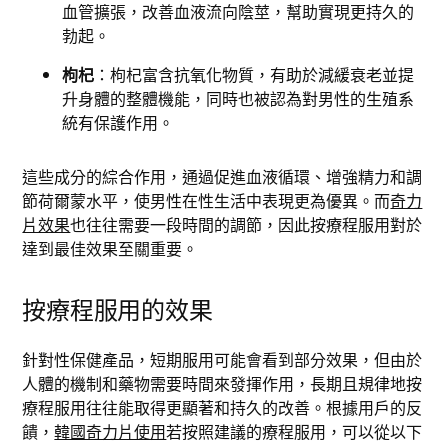
血管擴張，改善血液流向陰莖，幫助實現更持久的
勃起。
枸杞
：枸杞富含抗氧化物質，有助於減緩衰老並提
升身體的整體機能，同時也被認為對男性的生殖系
統有保護作用。
這些成分的綜合作用，通過促進血液循環、增強精力和調
節荷爾蒙水平，使男性在性生活中表現更為優異。而
奇力
片效果
也往往需要一段時間的調節，因此按療程服用對於
達到最佳效果至關重要。
按療程服用的效果
針對性保健產品，短期服用可能會看到部分效果，但由於
人體的機制和藥物需要時間來發揮作用，長期且規律地按
療程服用往往能取得更顯著和持久的改善。根據用戶的反
饋，
韓國奇力片使用
若按照建議的療程服用，可以從以下