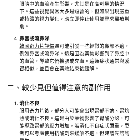
眼睛中的血流產生影響，尤其是在高劑量的情況
下。這些視覺異常大多是短暫的，但如果出現嚴重
或持續的視力變化，應立即停止使用並尋求醫療幫
助。
鼻塞或流鼻涕
韓國奇力片評價
還可能引發一些輕微的鼻部不適，
例如鼻塞或流鼻涕。這是因為藥物影響到了鼻腔中
的血管，導致它們擴張或充血。這類症狀通常與感
冒相似，並且會在藥效結束後緩解。
二、較少見但值得注意的副作用
消化不良
服用奇力片後，部分人可能會出現胃部不適、胃灼
熱或消化不良。這是由於藥物影響了胃酸分泌，可
能導致胃部的壓力增加。若消化不良症狀嚴重，患
者可以考慮使用抗酸劑來緩解不適，但建議先諮詢