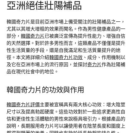
亞洲絕佳壯陽補品
韓國奇力片是目前亞洲市場上備受關注的壯陽補品之一，
尤其以其增大增粗的效果而聞名。作為男性健康產品的一
部分，
韓國奇力片
已被廣泛宣傳為提升性能力、增強自信
的天然選擇。對於許多男性而言，這類產品不僅僅是提升
性生活質量的手段，還是自我滿足和生活質量提升的途
徑。本文將詳細介紹
韓國奇力片功效
、成分、作用機制以
及它在亞洲市場上的流行原因，並探討
奇力片
作為壯陽補
品在現代社會中的地位。
韓國奇力片的功效與作用
韓國奇力片評價
主要被宣稱具有兩大核心功效：增大陰莖
尺寸以及提高勃起硬度。這些功效對於一些追求更高性自
信和更佳性生活體驗的男性來說極具吸引力。根據產品的
說明，長期服用奇力片可以讓使用者在陰莖長度和圍度上
都得到顯著的改善，同時也有助於延長勃起的持久性。