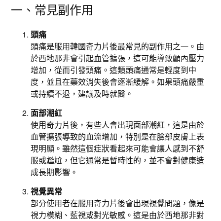
一、常見副作用
頭痛
頭痛是服用韓國奇力片後最常見的副作用之一。由
於西地那非會引起血管擴張，這可能導致顱內壓力
增加，從而引發頭痛。這類頭痛通常是輕度到中
度，並且在藥效消失後會逐漸緩解。如果頭痛嚴重
或持續不退，建議及時就醫。
面部潮紅
使用奇力片後，有些人會出現面部潮紅，這是由於
血管擴張導致的血流增加，特別是在臉部皮膚上表
現明顯。雖然這個症狀看起來可能會讓人感到不舒
服或尷尬，但它通常是暫時性的，並不會對健康造
成長期影響。
視覺異常
部分使用者在服用奇力片後會出現視覺問題，像是
視力模糊、藍視或對光敏感。這是由於西地那非對