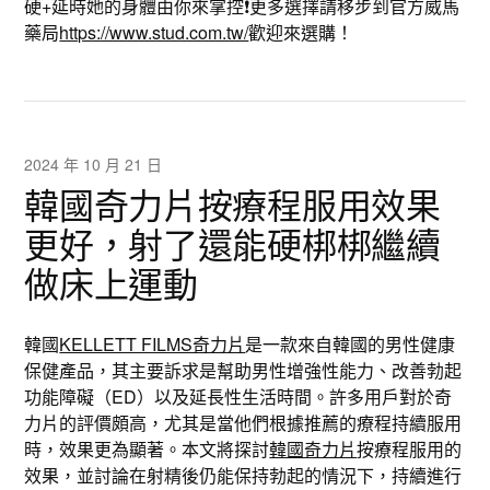
硬+延時她的身體由你來掌控❗️更多選擇請移步到官方威馬
藥局
https://www.stud.com.tw/
歡迎來選購！
2024 年 10 月 21 日
韓國奇力片按療程服用效果
更好，射了還能硬梆梆繼續
做床上運動
韓國
KELLETT FILMS奇力片
是一款來自韓國的男性健康
保健產品，其主要訴求是幫助男性增強性能力、改善勃起
功能障礙（ED）以及延長性生活時間。許多用戶對於奇
力片的評價頗高，尤其是當他們根據推薦的療程持續服用
時，效果更為顯著。本文將探討
韓國奇力片
按療程服用的
效果，並討論在射精後仍能保持勃起的情況下，持續進行