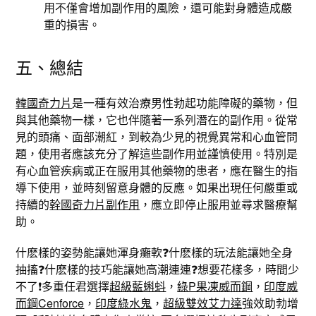
用不僅會增加副作用的風險，還可能對身體造成嚴
重的損害。
五、總結
韓國奇力片
是一種有效治療男性勃起功能障礙的藥物，但
與其他藥物一樣，它也伴隨著一系列潛在的副作用。從常
見的頭痛、面部潮紅，到較為少見的視覺異常和心血管問
題，使用者應該充分了解這些副作用並謹慎使用。特別是
有心血管疾病或正在服用其他藥物的患者，應在醫生的指
導下使用，並時刻留意身體的反應。如果出現任何嚴重或
持續的
幹國奇力片副作用
，應立即停止服用並尋求醫療幫
助。
什麽樣的姿勢能讓她渾身癱軟❓什麽樣的玩法能讓她全身
抽搐❓什麽樣的技巧能讓她高潮連連❓想要花樣多，時間少
不了❗️多重任君選擇
超級藍蝌蚪
，
綠P果凍威而鋼
，
印度威
而鋼Cenforce
，
印度綠水鬼
，
超級雙效艾力達
強效助勃增