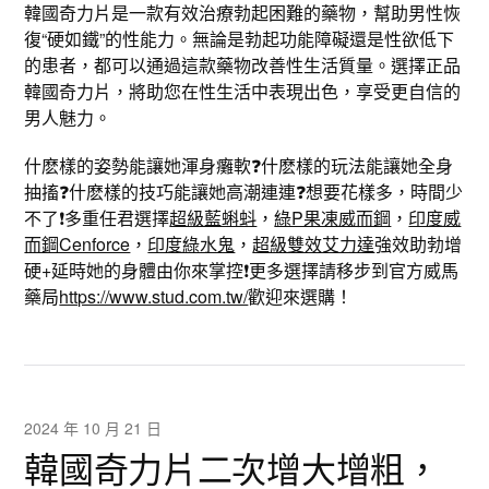
韓國奇力片是一款有效治療勃起困難的藥物，幫助男性恢
復“硬如鐵”的性能力。無論是勃起功能障礙還是性欲低下
的患者，都可以通過這款藥物改善性生活質量。選擇正品
韓國奇力片，將助您在性生活中表現出色，享受更自信的
男人魅力。
什麽樣的姿勢能讓她渾身癱軟❓什麽樣的玩法能讓她全身
抽搐❓什麽樣的技巧能讓她高潮連連❓想要花樣多，時間少
不了❗️多重任君選擇
超級藍蝌蚪
，
綠P果凍威而鋼
，
印度威
而鋼Cenforce
，
印度綠水鬼
，
超級雙效艾力達
強效助勃增
硬+延時她的身體由你來掌控❗️更多選擇請移步到官方威馬
藥局
https://www.stud.com.tw/
歡迎來選購！
2024 年 10 月 21 日
韓國奇力片二次增大增粗，