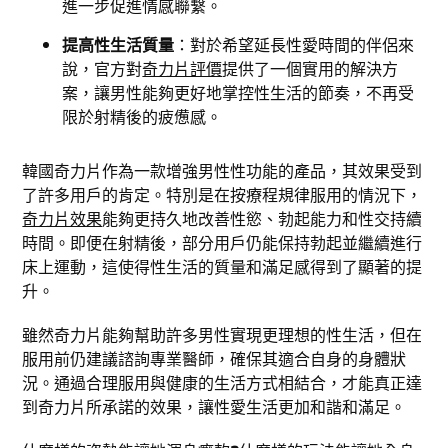
進一步促進情感聯繫。
提高性生活質量
：對於希望延長性愛時間的伴侶來
說，官方對
奇力片評價
提供了一個實用的解決方
案，讓男性能夠更好地掌控性生活的節奏，不再受
限於射精後的疲憊感。
韓國奇力片作為一款增強男性性功能的產品，其效果受到
了許多用戶的肯定。特別是在按療程規律服用的情況下，
奇力片效果
能夠更持久地改善性慾、勃起能力和性交持續
時間。即便在射精後，部分用戶仍能保持勃起並繼續進行
床上運動，這使得性生活的質量和滿足感得到了顯著的提
升。
雖然奇力片能夠幫助許多男性實現更理想的性生活，但在
服用前仍建議諮詢專業醫師，確保其適合自身的身體狀
況。通過合理服用與健康的生活方式相結合，才能真正達
到奇力片所承諾的效果，讓性愛生活更加和諧和滿足。