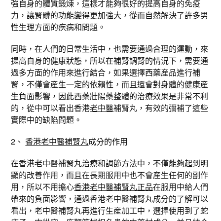
強自身的體質鍛煉，這樣才能夠很好的提高自身的免疫
力，讓腎髒的功能變得更加強大，從而自然解決了許多男
性生理方面的疾病和問題。
同時，在人們的日常生活中，也需要通過合理的運動，來
提高自身的健康狀態，所以在補腎調腎的情況下，需要通
過多方面的作用來進行結合，如果選擇西藥産品進行補
腎，不僅會産生一定的依賴性，而且還會對身體的健康産
生負面影響，因此西藥壯陽藥整體的治療效果是非常不利
的，從中可以看出香港
老中醫
補腎丸，有效的彌補了這些
實際中的缺陷問題。
2、
香港老中醫補腎丸
成分的作用
在香港老中醫補腎丸治療和調節方法中，不僅能夠起到明
顯的改善作用，而且在長期服用中也不會産生任何的副作
用，所以不用擔心
香港老中醫補腎丸正品
在服用中給人們
帶來的負面影響，通過香港老中醫補腎丸成分的了解可以
看出，老中醫補腎丸再進行生産加工中，選擇使用到了蛇