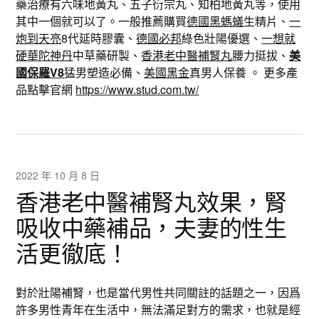
藥治療有六味地黃丸、五子衍宗丸、知柏地黃丸等，使用
其中一個就可以了。一般推薦購買
德國黑螞蟻
生精片、
一
炮到天亮
8代延時膠囊、
德國必邦
綠色壯陽優選、
一想就
硬華陀神丹
中草藥研製、
香港老中醫補腎丸
腰力挺拔、
美
國保羅V8
猛男塑造必備、
美國黑金
真男人保養 。 更多產
品點擊官網
https://www.stud.com.tw/
2022 年 10 月 8 日
香港老中醫補腎丸效果，腎
吸收中藥補品，夫妻的性生
活更徹底！
對於壯陽補腎，也是當代男性共同關註的話題之一，因爲
許多男性青年在生活中，無法滿足對方的需求，也就是經