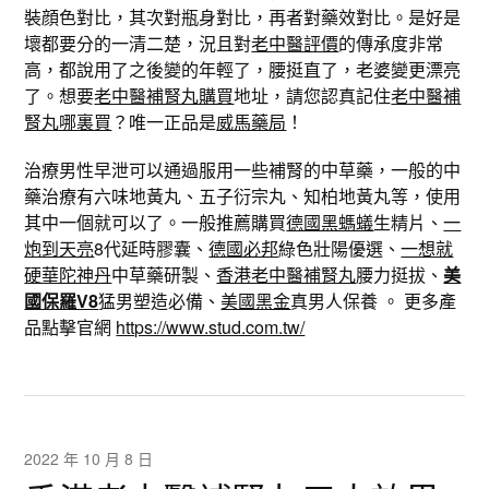
裝顔色對比，其次對瓶身對比，再者對藥效對比。是好是
壞都要分的一清二楚，況且對
老中醫評價
的傳承度非常
高，都說用了之後變的年輕了，腰挺直了，老婆變更漂亮
了。想要
老中醫補腎丸購買
地址，請您認真記住
老中醫補
腎丸哪裏買
？唯一正品是
威馬藥局
！
治療男性早泄可以通過服用一些補腎的中草藥，一般的中
藥治療有六味地黃丸、五子衍宗丸、知柏地黃丸等，使用
其中一個就可以了。一般推薦購買
德國黑螞蟻
生精片、
一
炮到天亮
8代延時膠囊、
德國必邦
綠色壯陽優選、
一想就
硬華陀神丹
中草藥研製、
香港老中醫補腎丸
腰力挺拔、
美
國保羅V8
猛男塑造必備、
美國黑金
真男人保養 。 更多產
品點擊官網
https://www.stud.com.tw/
2022 年 10 月 8 日