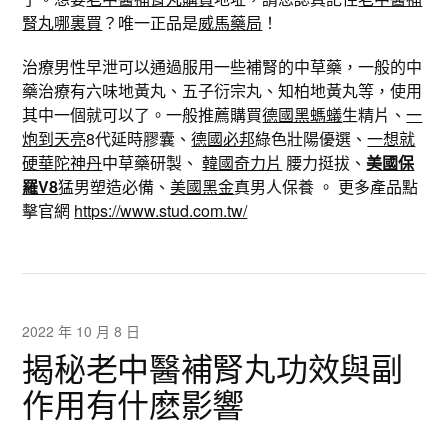
腎丸哪裏買
？唯一正品是
威馬藥局
！
治療男性早泄可以通過服用一些補腎的中草藥，一般的中
藥治療有六味地黃丸、五子衍宗丸、知柏地黃丸等，使用
其中一個就可以了。一般推薦購買
德國黑螞蟻
生精片、
一
炮到天亮
8代延時膠囊、
德國必邦
綠色壯陽優選、
一想就
硬華陀神丹
中草藥研製、
韓國奇力片
腰力挺拔、
美國保
羅V8
猛男塑造必備、
美國黑金
真男人保養 。 更多產品點
擊官網
https://www.stud.com.tw/
2022 年 10 月 8 日
揭秘老中醫補腎丸功效與副
作用有什麽影響