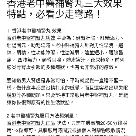
香港老中醫補腎丸三大效果
特點，必看少走彎路！
1.
香港老中醫補腎丸
效果：
香港老中醫補腎丸功效
主要為：健腎壯陽、旺精添力、
壯陽固元、助勃延時。老中醫補腎丸針對男性早洩，遺
精，弱精，性功能障礙，性慾減弱，陰莖短小，腰膝酸
痛， 四肢無力，頭昏耳鳴，體虛盜汗，夜尿頻多，前列
腺炎等腎虛引起的多種癥狀，也有著非常好的療效。
要知道男人腎虛是非常可怕，平時就感覺一直睡不醒一
樣，做什麼事都是沒精打采的感覺，而且還容易出現失眠
脫髮等各種問題。只要堅持正常服用老中醫補腎丸，是能
讓你恢復到原有的性生活狀態。
2.老中醫補腎丸服用方法與劑量：
香港老中醫補腎丸正品
吃法，只需在房事前20-50分鐘服
用1-2粒即可，具體服用時間要根據個人對藥物吸收情況