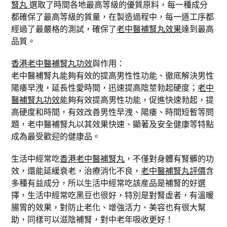
腎丸
選取了時間各地最高等級的優質原料，每一種成分
都確保了最高等級的質量，在製造過程中，每一道工序都
經過了最嚴格的測試，確保了
老中醫補腎丸效果
達到最高
品質。
香港老中醫補腎丸功效
與作用：
老中醫補腎丸能夠有效的提高男性性功能、徹底解決男性
陽痿早洩，延長性愛時間，迅速提高陰莖勃起硬度；
老中
醫補腎丸功效
能夠有效提高男性功能，促進快速勃起，提
高硬度和時間，有效改善男性早洩、陽痿、時間短暫等問
題，老中醫補腎丸以其效果快速、顯著及安全健康等特點
成為最受歡迎的健康品。
生活中經常吃
香港老中醫補腎丸
，不僅對身體有腎髒的功
效，還能延緩衰老，治療消化不良，
老中醫補腎丸評價
含
多種有益成分，所以生活中經常吃該産品是補腎的好選
擇，生活中經常吃黑豆也很好，特別是對腎虛者，有溫暖
腸胃的效果，對防止老化、增強活力、美容也有很大幫
助，同樣可以滋陰補腎，對中老年吸收更好！