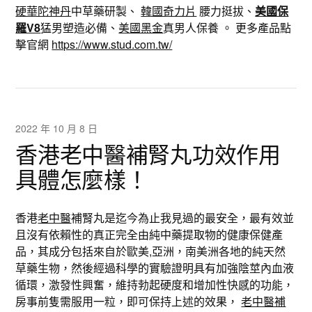
硬華陀神丹
中草藥研製、
韓國奇力片
腰力挺拔、
美國保
羅V8
猛男塑造必備、
美國黑金
真男人保養 。 更多產品點
擊官網
https://www.stud.com.tw/
2022 年 10 月 8 日
香港老中醫補腎丸功效作用
具體怎麼樣！
香港
老中醫
補腎丸是迄今為止我見過的最安全，最有效並
且沒有依賴性的真正完全由純中藥提取物的健康保健產
品，其成分包括來自於歐美,亞洲，南美洲各地的純天然
草藥生物，然後經過科學的實驗證明具有加強陰莖內血液
循環，激發性興奮，維持勃起硬度和增加性快感的功能，
房事前隻需服用一粒，即可保持上述的效果，
老中醫補