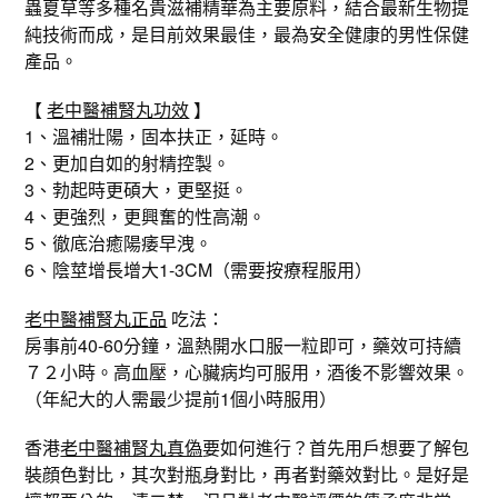
蟲夏草等多種名貴滋補精華為主要原料，結合最新生物提
純技術而成，是目前效果最佳，最為安全健康的男性保健
產品。
【
老中醫補腎丸功效
】
1、溫補壯陽，固本扶正，延時。
2、更加自如的射精控製。
3、勃起時更碩大，更堅挺。
4、更強烈，更興奮的性高潮。
5、徹底治癒陽痿早洩。
6、陰莖增長增大1-3CM（需要按療程服用）
老中醫補腎丸正品
​​​​​​​吃法：
房事前40-60分鐘，溫熱開水口服一粒即可，藥效可持續
７２小時。高血壓，心臟病均可服用，酒後不影響效果。
（年紀大的人需最少提前1個小時服用）
香港
老中醫補腎丸真偽
要如何進行？首先用戶想要了解包
裝顔色對比，其次對瓶身對比，再者對藥效對比。是好是