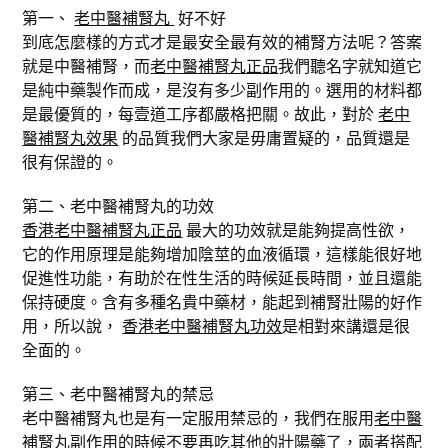
第一、
老中醫補腎丸
好不好
到底怎麼樣的方式才是最安全最有效的補腎方法呢？答案
就是中醫補腎，而
老中醫補腎丸正品
我們聽名字就知道它
是純中藥製作而成，是沒有多少副作用的。選用的材料都
是最優質的，每壹道工序都嚴格把關。故此，對於
老中
醫補腎丸效果
的品質我們大家是毋庸置疑的，品質還是
很有保證的。
第二、老中醫補腎丸的功效
香港老中醫補腎丸正品
最大的功效就是能夠提高性欲，
它的作用原理是能夠增加陰莖的血液循環，這樣能很好地
促進性功能，有助於在性生活的時候延長時間，並且還能
保持硬度。含有多種名貴中藥材，能起到補腎壯陽的好作
用，所以說，
香港老中醫補腎丸功效
是相對來講還是很
全面的。
第三、老中醫補腎丸的禁忌
老中醫補腎丸也是有一定服用禁忌的，我們在服用
老中醫
補腎丸副作用
的時候不要再吃其他的壯陽藥了，兩者搭配