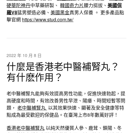
硬華陀神丹
中草藥研製、
韓國奇力片
腰力挺拔、
美國保
羅V8
猛男塑造必備、
美國黑金
真男人保養 。 更多產品點
擊官網
https://www.stud.com.tw/
2022 年 10 月 8 日
什麼是香港老中醫補腎丸？
有什麽作用？
老中醫補腎丸能夠有效提高男性功能，促進快速勃起，提
高硬度和時間，有效改善男性早泄、陽痿、時間短暫等問
題，
老中醫補腎丸
以其效果快速、顯著及安全健康等特
點成為最受歡迎的保健品。在臺灣上市8年數萬好評！
香港老中醫補腎丸
以純天然優質人參、鹿茸、鎖陽、冬