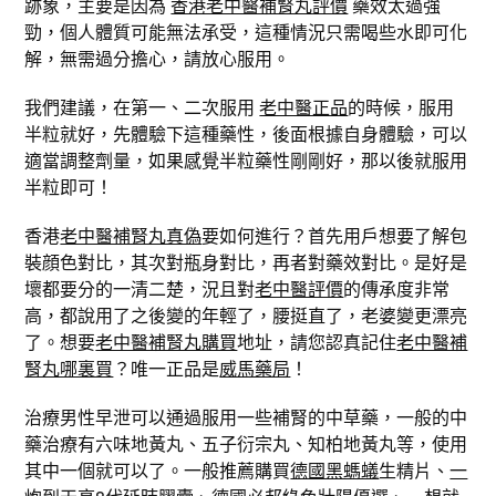
跡象，主要是因為
香港老中醫補腎丸評價
藥效太過強
勁，個人體質可能無法承受，這種情況只需喝些水即可化
解，無需過分擔心，請放心服用。
我們建議，在第一、二次服用
老中醫正品
的時候，服用
半粒就好，先體驗下這種藥性，後面根據自身體驗，可以
適當調整劑量，如果感覺半粒藥性剛剛好，那以後就服用
半粒即可！
香港
老中醫補腎丸真偽
要如何進行？首先用戶想要了解包
裝顔色對比，其次對瓶身對比，再者對藥效對比。是好是
壞都要分的一清二楚，況且對
老中醫評價
的傳承度非常
高，都說用了之後變的年輕了，腰挺直了，老婆變更漂亮
了。想要
老中醫補腎丸購買
地址，請您認真記住
老中醫補
腎丸哪裏買
？唯一正品是
威馬藥局
！
治療男性早泄可以通過服用一些補腎的中草藥，一般的中
藥治療有六味地黃丸、五子衍宗丸、知柏地黃丸等，使用
其中一個就可以了。一般推薦購買
德國黑螞蟻
生精片、
一