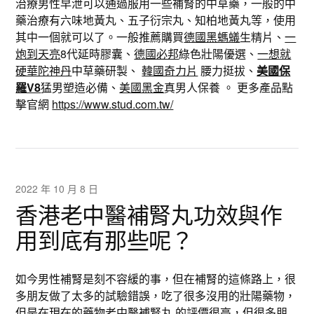
治療男性早泄可以通過服用一些補腎的中草藥，一般的中
藥治療有六味地黃丸、五子衍宗丸、知柏地黃丸等，使用
其中一個就可以了。一般推薦購買
德國黑螞蟻
生精片、
一
炮到天亮
8代延時膠囊、
德國必邦
綠色壯陽優選、
一想就
硬華陀神丹
中草藥研製、
韓國奇力片
腰力挺拔、
美國保
羅V8
猛男塑造必備、
美國黑金
真男人保養 。 更多產品點
擊官網
https://www.stud.com.tw/
2022 年 10 月 8 日
香港老中醫補腎丸功效與作
用到底有那些呢？
如今男性補腎是刻不容緩的事，但在補腎的這條路上，很
多朋友做了太多的試驗錯誤，吃了很多沒用的壯陽藥物，
但是在現在的藥物
老中醫補腎丸
的評價很高，但很多朋