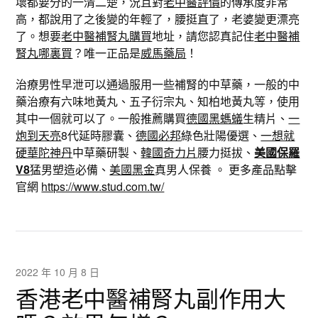
壞都要分的一清二楚，況且對
老中醫評價
的傳承度非常
高，都說用了之後變的年輕了，腰挺直了，老婆變更漂亮
了。想要
老中醫補腎丸購買
地址，請您認真記住
老中醫補
腎丸哪裏買
？唯一正品是
威馬藥局
！
治療男性早泄可以通過服用一些補腎的中草藥，一般的中
藥治療有六味地黃丸、五子衍宗丸、知柏地黃丸等，使用
其中一個就可以了。一般推薦購買
德國黑螞蟻
生精片、
一
炮到天亮
8代延時膠囊、
德國必邦
綠色壯陽優選、
一想就
硬華陀神丹
中草藥研製、
韓國奇力片
腰力挺拔、
美國保羅
V8
猛男塑造必備、
美國黑金
真男人保養 。 更多產品點擊
官網
https://www.stud.com.tw/
2022 年 10 月 8 日
香港老中醫補腎丸副作用大