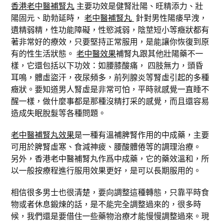
香港老中醫補腎丸
主要功效是健腎壯陽、旺精添力、壯
陽固元、助勃延時，
老中醫補腎丸
針對男性陽痿早洩，
遺精弱精，性功能障礙，性慾減弱，陰莖短小等癥狀都有
著非常好的療效，只要堅持正常服用，是能讓你恢復到原
有的性生活狀態。
老中醫效果
補腎丸跟其他壯陽藥不一
樣，它還包括以下功效：如腰膝酸痛， 四肢無力，頭昏
耳鳴，體虛盜汗，夜尿頻多，前列腺炎等腎虛引起的多種
癥狀。要知道男人腎虛是非常可怕，平時就感覺一直睡不
醒一樣，做什麼事都是那種沒精打采的感覺，而且還容易
造成失眠脫髮等各種問題。
老中醫補腎丸效果
是一種有溫補脾腎作用的中成藥，主要
可用於脾腎虛寒、食減神疲、腰酸體倦等的調理治療。
另外，香港老中醫補腎丸作爲中成藥，它的藥效溫和，所
以一般按療程進行服用效果更好，是可以長期服用的。
相信很多男士也很清楚，要向調整這種轉態，只靠平時食
物或者休息鍛煉的話，是不能完全調整過來的，很多時
候，我們還是要借住一些藥物治療才能慢慢調整過來。現