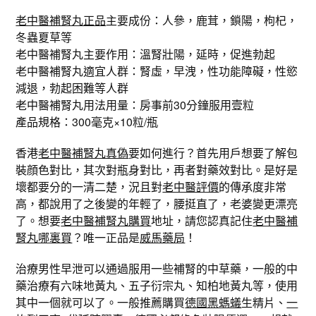
老中醫補腎丸正品
主要成份：人參，鹿茸，鎖陽，枸杞，
冬蟲夏草等
老中醫補腎丸主要作用：溫腎壯陽，延時，促進勃起
老中醫補腎丸適宜人群：腎虛，早洩，性功能障礙，性慾
減退，勃起困難等人群
老中醫補腎丸用法用量：房事前30分鐘服用壹粒
產品規格：300毫克×10粒/瓶
香港
老中醫補腎丸真偽
要如何進行？首先用戶想要了解包
裝顔色對比，其次對瓶身對比，再者對藥效對比。是好是
壞都要分的一清二楚，況且對
老中醫評價
的傳承度非常
高，都說用了之後變的年輕了，腰挺直了，老婆變更漂亮
了。想要
老中醫補腎丸購買
地址，請您認真記住
老中醫補
腎丸哪裏買
？唯一正品是
威馬藥局
！
治療男性早泄可以通過服用一些補腎的中草藥，一般的中
藥治療有六味地黃丸、五子衍宗丸、知柏地黃丸等，使用
其中一個就可以了。一般推薦購買
德國黑螞蟻
生精片、
一