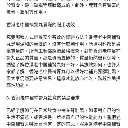
於腎虛、靜血缺損等癥狀造成的，此外，鹿茸含有豐富的
激素、睪酮等作用。
香港老中醫補腎丸實際的服用功效
究竟哪種方式是最安全有效的腎髒方法？香港老中醫補腎
丸是用溫和的藥做的，沒有什麼副作用，所選材料都是最
高質量的，所有工藝都經過嚴格檢查，對於香港
老中醫補
腎丸正品
的質量，都是毋庸置疑的，質量仍然很有保障，
通過了解香港老中醫補腎丸好不好，其療效如何，也許大
家都了解，香港老中醫補腎丸可以很好地補充腎髒壯陽，
但大家仍然要註意禁忌，這樣才能放心地吃，階段性地提
高性功能。
3.
香港老中醫補腎丸
註意的禁忌要求
已經了解如何在日常飲食中補充腎壯陽，如果對自己的性
生活不滿意，或者想進一步提高自己的性能能力，
香港老
中醫補腎丸哪裏買
也有一定的禁忌，服用香港老中醫補腎