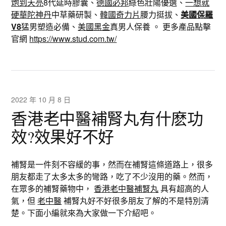
炮到天亮
8代延時膠囊、
德國必邦
綠色壯陽優選、
一想就
硬華陀神丹
中草藥研製、
韓國奇力片
腰力挺拔、
美國保羅
V8
猛男塑造必備、
美國黑金
真男人保養 。 更多產品點擊
官網
https://www.stud.com.tw/
2022 年 10 月 8 日
香港老中醫補腎丸有什麽功
效?效果好不好
補腎是一件刻不容緩的事，然而在補腎這條道路上，很多
朋友都走了太多太多的彎路，吃了不少沒用的藥。然而，
在眾多的補腎藥物中，
香港老中醫補腎丸
具有超高的人
氣，但
老中醫
補腎丸好不好很多朋友了解的不是特別清
楚。下面小編就來為大家做一下介紹吧。