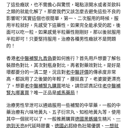
了這些癥狀，也不需擔心與驚慌，喝點涼開水或者茶飲料
之類的就能化解了。那麼我們又該怎麼去避免這些不良的
影響呢?其實這個也很簡單，第一、二次服用的時候，服
用半粒就好，先感受下這藥性，如果完全能承受的起，後
面可以吃一粒，如果感覺半粒藥性剛剛好，那以後就服用
半粒即可！只要堅持服用，治療各種男性癥狀不是問題
的！
香港
老中醫補腎丸真偽
要如何進行？首先用戶想要了解包
裝顔色對比，其次對瓶身對比，再者對藥效對比。是好是
壞都要分的一清二楚，況且對
老中醫評價
的傳承度非常
高，都說用了之後變的年輕了，腰挺直了，老婆變更漂亮
了。想要
老中醫補腎丸購買
地址，請您認真記住
老中醫補
腎丸哪裏買
？唯一正品是
威馬藥局
！
治療男性早泄可以通過服用一些補腎的中草藥，一般的中
藥治療有六味地黃丸、五子衍宗丸、知柏地黃丸等，使用
其中一個就可以了。一般推薦購買
德國黑螞蟻
生精片、
一
炮到天亮
8代延時膠囊、
德國必邦
綠色壯陽優選、
一想就