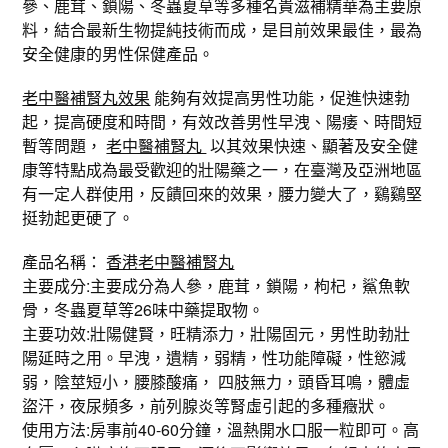
參、鹿茸、鎖陽、冬蟲夏草等多種名貴滋補精華為主要原
料，結合最新生物提純技術而成，是目前效果最佳，最為
安全健康的男性保健產品。
老中醫補腎丸效果
能夠有效提高男性功能，促進快速勃
起，提高硬度和時間，有效改善男性早洩、陽痿、時間短
暫等問題，
老中醫補腎丸
以其效果快速、顯著及安全健
康等特點成為最受歡迎的壯陽藥之一，在臺灣及亞洲地區
有一定人群使用，反饋回來的效果，腰力變大了，鷄鷄堅
挺勃起更硬了。
產品名稱：
香港老中醫補腎丸
主要成分:主要成分為人參，鹿茸，鎖陽，枸杞，鯊魚軟
骨，冬蟲夏草等26味中藥提取物。
主要功效:壯陽健賢，旺精添力，壯陽固元，男性助勃壯
陽延時之用。早洩，遺精，弱精，性功能障礙，性慾減
弱，陰莖短小，腰膝酸痛， 四肢無力，頭昏耳鳴，體虛
盜汗，夜尿頻多，前列腺炎等腎虛引起的多種癥狀。
使用方法:房事前40-60分鐘，溫熱開水口服一粒即可。高