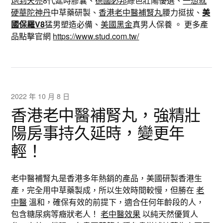
炮到天亮
8代延時膠囊、
德國必邦
綠色壯陽優選、
一想就
硬華陀神丹
中草藥研製、
香港老中醫補腎丸
腰力挺拔、
美
國保羅V8
猛男塑造必備、
美國黑金
真男人保養 。 更多產
品點擊官網
https://www.stud.com.tw/
2022 年 10 月 8 日
香港老中醫補腎丸，強精壯
陽房事持久延時，變更年
輕！
老中醫補腎丸是香港多年熱銷的產品，美國研製香港生
產，完全用中草藥製成，所以生效時間較慢，但勝在
老
中醫
溫和，確保有效的前提下，適合任何年齡段的人，
包含糖尿病等癥狀老人！
老中醫效果
以純天然優質人