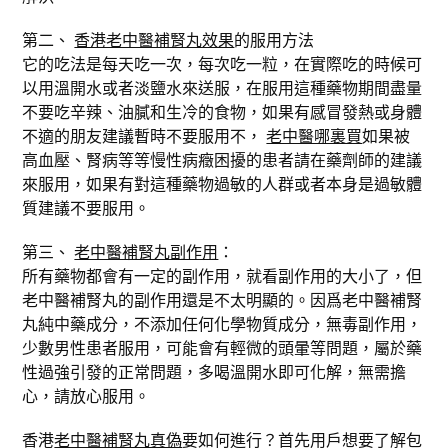
第二、
香港老中醫補腎丸效果
的服用方法
它的吃法是每天吃一次，每次吃一粒，在實際吃的時候可
以用溫開水或者淡鹽水來送服，在服用這種藥物期間盡量
不要吃辛辣、油膩和生冷的食物，如果有感冒發熱或身體
不適的朋友建議暫時不要服用不，
老中醫哪裏買
如果被
高血壓、腎病等等慢性病癥困擾的患者請在藥劑師的建議
來服用，如果有對這種藥物過敏的人群或者本身是過敏體
質建議不要服用。
第三、
老中醫補腎丸副作用
：
所有藥物都會有一定的副作用，就看副作用的大小了，但
老中醫補腎丸的副作用還是不太明顯的。因爲老中醫補腎
丸純中藥成分，不添加任何化學物質成分，無毒副作用，
少數男性患者服用，可能會有輕微的頭暈等問題，屬於藥
性過強引發的正常問題，多喝溫開水即可化解，無需擔
心，請放心服用。
香港
老中醫補腎丸真偽
要如何進行？首先用戶想要了解包