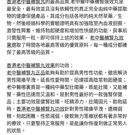
香港老中醫補腎丸
的最高品質,老中醫中藥補腎速效丸是
最安全，最有效並且沒有依賴性的真正完全由純中藥提取
物的健康保健產品，其成分包括各地的純天然草藥／生
物，然後經過科學的實驗證明具有加強陰莖內血液迴圈，
激發性興奮，維持勃起硬度和增加性快感的功能，房事前
只需服用一粒，即可保持上述的效果，
老中醫補腎丸效
果
選取了時間各地最高等級的優質原料，每一種成分都確
保了最高等級的品質。
香港老中醫補腎丸效果
的功效：
老中醫補腎丸正品
能夠有助於提高男性性功能、徹底解決
男性陽痿早洩，延長性愛時間，迅速提高陰莖勃起硬度；
老中醫哪裏買是一種純中藥型壯陽藥，既能壯陽，又能補
腎，藥性迅速而又溫和，是對男性最好的一款強腎保健
品；主要功效是健腎壯陽、旺精添力、壯陽固元、助勃延
時，
香港老中醫補腎丸功效
針對男性陽痿早洩，遺精弱
精，勃起困難，性慾減弱，疲軟無力等癥狀都有著非常好
的療效，只要堅持正常服用，是能讓你恢復到做正常男人
的狀態。