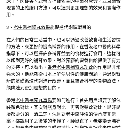
床子、肉從容、鹿鞭等捕捉名貴的中藥材成分，並且結合
現實的正確服用方法，可以達到更加理想的效果和實際作
用。
3、
老中醫補腎丸效果
能促進代謝循環目的
在人們的日常生活當中，也可以通過改善飲食和生活習慣
的方法，來更好的提高補腎的作用，在香港老中醫的科學
指導下，可以選擇許多補腎益氣的食材進行食用，這樣可
以起到更好的補腎效果，對於腎髒的營養供給提供了有力
的支持，可以看出，
香港老中醫補腎丸功效
的作用是非常
強大的，他能夠從根本上解決男性的健康問題，通過對腎
髒的基礎循環代謝進行改善，並且結合科學的食物療法，
能夠達到更加理想的目的。
香港
老中醫補腎丸真偽
要如何進行？首先用戶想要了解包
裝顔色對比，其次對瓶身對比，再者對藥效對比。是好是
壞都要分的一清二楚，況且對
老中醫評價
的傳承度非常
高，都說用了之後變的年輕了，腰挺直了，老婆變更漂亮
了。想要
老中醫補腎丸購買
地址，請您認真記住
老中醫補