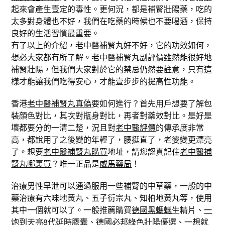
起來會產生壹定的毒性。更何況，都是補腎壯陽藥，吃的
太多對身體也不好，我們在吃藥的時候也不要喝酒，保持
良好的生活習慣最重要。
有了以上的介紹，老中醫補腎丸好不好，它的功效如何，
想必大家都有所了解。
老中醫補腎丸副評價
雖然能很好地
補腎壯陽，但我們大家對於它的禁忌仍然要註意，只有這
樣才能讓我們吃得安心，才能壹步步的提高性功能。
香港
老中醫補腎丸真偽
要如何進行？首先用戶想要了解包
裝顔色對比，其次對瓶身對比，再者對藥效對比。是好是
壞都要分的一清二楚，況且對
老中醫評價
的傳承度非常
高，都說用了之後變的年輕了，腰挺直了，老婆變更漂亮
了。想要
老中醫補腎丸購買
地址，請您認真記住
老中醫補
腎丸哪裏買
？唯一正品是
威馬藥局
！
治療男性早泄可以通過服用一些補腎的中草藥，一般的中
藥治療有六味地黃丸、五子衍宗丸、知柏地黃丸等，使用
其中一個就可以了。一般推薦購買
德國黑螞蟻
生精片、
一
炮到天亮
8代延時膠囊、
德國必邦
綠色壯陽優選、
一想就