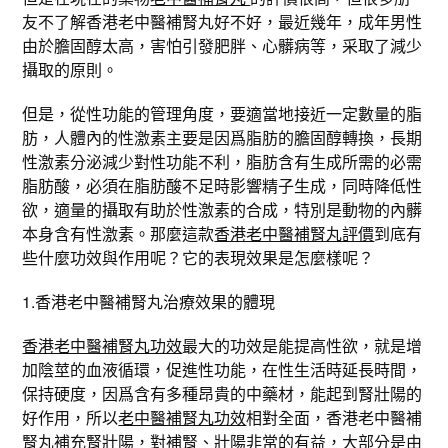
友不了解香港老中醫補腎丸好不好，最近幾年，成年男性
由於膽固醇太高，害怕引發肥胖、心髒病等，采取了減少
攝取的原則。
但是，從性功能的管理角度，要適當地接近一定數量的脂
肪，人體內的性激素主要是因爲脂肪的膽固醇轉換，長期
性激素分泌減少對性功能不利，脂肪含有生成所需的必需
脂肪酸，必須在脂肪酸不足時影響精子生成，同時降低性
欲，適量的攝取有助於性激素的合成，特別是動物的內髒
本身含有性激素。那麼這款
香港老中醫補腎丸評價
到底有
些什麼功效與作用呢？它的表現效果是怎麼樣呢？
1.香港老中醫補腎丸治療效果的體現
香港老中醫補腎丸功效
最大的功效是能提高性欲，就是增
加陰莖的血液循環，促進性功能，在性生活時延長時間，
保持硬度，因爲含有多種昂貴的中藥材，能起到腎壯陽的
好作用，所以
老中醫補腎丸功效
相對全面，香港老中醫補
腎丸補充腎壯陽，對補腎、壯陽非常的有益，大部分是由