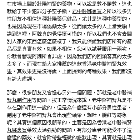
在市場上關於壯陽補腎的藥物，可以說是數不勝數，這也
就給了不少犯罪分子空子鑽，
老中醫哪裏買
之所以很多男
性朋友不相信這種壯陽藥保健品，尤其是這種中藥型的，
也是因為現在市場偽藥太多，從而讓太多的人上當受騙！
講到這裡，阿魏真的覺得挺可惜的，所以我們也不會去關
別人家的東西怎麼怎麼樣了，我只能保證我們店所有的產
品都是真實有效，如果不相信，您可以試著服用一兩次，
你就會發現阿魏所言非虛，因為我們店的回頭客真的太多
太多了。而現在給大家推薦的這款
香港老中醫補腎丸效
果
，其效果更是沒得說，上面提到的每種效果，我們都沒
有誇大虛詞。
那麼，很多朋友又會擔心另外一個問題，那就是
老中醫補
腎丸副作用
等問題。按正常情況來說，老中醫補腎丸是不
存在副作用這一說的，但是為什麼還有小部分男性患者，
副用了老中醫補腎丸會出現些頭暈，想吐，臉紅等跡象
呢？其實這個原因很簡單的，主要是因為
香港老中醫補腎
丸哪裏買
藥效太過強勁的問題，有部分患者可能受不了這
麼猛的藥效，就會附帶些輕微的癥狀出現，其實就是出現