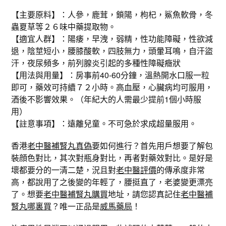
【主要原料】：人參，鹿茸，鎖陽，枸杞，鯊魚軟骨，冬
蟲夏草等２６味中藥提取物。
【適宜人群】：陽痿，早洩，弱精，性功能障礙，性欲減
退，陰莖短小，腰膝酸軟，四肢無力，頭暈耳鳴，自汗盜
汗，夜尿頻多，前列腺炎引起的多種性障礙癥狀
【用法與用量】：房事前40-60分鐘，溫熱開水口服一粒
即可，藥效可持續７２小時。高血壓，心臟病均可服用，
酒後不影響效果。（年紀大的人需最少提前1個小時服
用）
【註意事項】：遠離兒童。不可急於求成超量服用。
香港
老中醫補腎丸真偽
要如何進行？首先用戶想要了解包
裝顔色對比，其次對瓶身對比，再者對藥效對比。是好是
壞都要分的一清二楚，況且對
老中醫評價
的傳承度非常
高，都說用了之後變的年輕了，腰挺直了，老婆變更漂亮
了。想要
老中醫補腎丸購買
地址，請您認真記住
老中醫補
腎丸哪裏買
？唯一正品是
威馬藥局
！