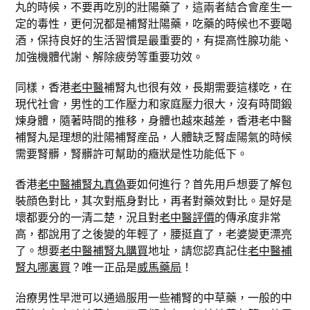
丸的時候，不要再吃別的壯陽藥了，這兩者結合會産生一
定的毒性，更何況都是補腎壯陽藥，吃藥的時候也不要喝
酒，保持良好的生活習慣是最重要的，有提高性腺功能、
加強機體代謝、解除疲勞等重要功效。
同樣，香港
老中醫
補腎丸也很有效，長期需要這樣吃，在
現代社會，男性的工作壓力和家庭壓力很大，沒有時間鍛
煉身體，隨著時間的推移，身體也越來越差，香港老中醫
補腎丸是理想的壯陽補腎産品，人體缺乏腎虛陽氣的時候
需要腎髒，腎髒許可幫助的癥狀是性功能低下。
香港
老中醫補腎丸真偽
要如何進行？首先用戶想要了解包
裝顔色對比，其次對瓶身對比，再者對藥效對比。是好是
壞都要分的一清二楚，況且對
老中醫評價
的傳承度非常
高，都說用了之後變的年輕了，腰挺直了，老婆變更漂亮
了。想要
老中醫補腎丸購買
地址，請您認真記住
老中醫補
腎丸哪裏買
？唯一正品是
威馬藥局
！
治療男性早泄可以通過服用一些補腎的中草藥，一般的中