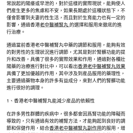
常說起的陽痿或早泄的，對於這樣的實際現狀，能夠使人
們産生更多的焦慮和不安，如果長期處於這種狀態下，不
僅會影響到夫妻的性生活，而且對於生育能力也有一定的
影響，通過香港
老中醫補腎丸
的選擇和服用來徹底的進
行治療。
通過當前香港老中醫補腎丸中藥的調節和服用，能夠有效
的對男性的生理狀況進行調節，尤其是對於腎髒功能的提
升和改善，具備了很多的實際效果和作用，通過對各種壯
陽藥的治療進行對比中，可以看出
香港老中醫補腎丸效果
具備了更加優越的作用，其中涉及到産品服用的藥理性，
主要通過藥物本身的許多有益成分，來對人們的腎髒功能
進行很好的調理。
1、香港老中醫補腎丸能減少産品的依賴性
在許多男性群體的疾病中，很多都會因爲腎功能的障礙而
導致的，只有通過有效的補腎方法，才能夠起到良好的調
節和保健作用，結合
香港老中醫補腎丸副作用
的服用，增