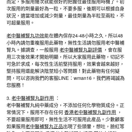
而定，多服用幾次就能很好的把握住最佳服用時機了。初
次服用的劑量最好為一粒，不要多服，後期可以根據自身
狀況，適當增加或減少劑量，最佳劑量為半粒至兩粒，不
可超量服用。
老中醫補腎丸功效
能在體內保存24-48小時之久，所以48
小時內請勿重複服用此藥物，無性生活請勿服用老中醫補
腎丸。據調查，一般服用
老中醫補腎丸副評價
，會在服
用三次後效果才開始明顯，所以大家服用此藥物，切記不
可急於求成，每次性生活前堅持服用，效果會越來越好，
堅持服用還能解決陰莖短小等問題！對此藥物有任何疑
問，可以咨詢我們的客服LINE：wman16，我們將竭誠為
您服務！
3.
老中醫補腎丸副作用
：
老中醫補腎丸純中藥成分，不添加任何化學物質成分。正
常情況下，服用不存在任何
香港老中醫補腎丸副作用
，
不要超量服用即可，無性生活不可服用此産品。少數顧客
如果服用
老中醫補腎丸正品
出現了些頭暈，想吐，臉紅等