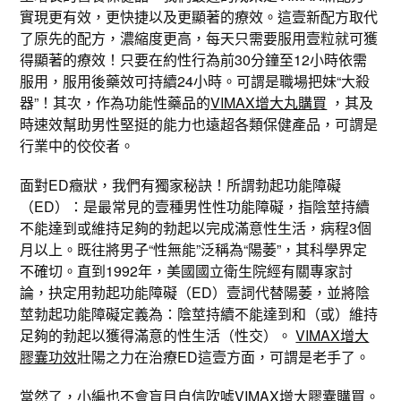
實現更有效，更快捷以及更顯著的療效。這壹新配方取代
了原先的配方，濃縮度更高，每天只需要服用壹粒就可獲
得顯著的療效！只要在約性行為前30分鐘至12小時依需
服用，服用後藥效可持續24小時。可謂是職場把妹“大殺
器”！其次，作為功能性藥品的
VIMAX增大丸購買
，其及
時速效幫助男性堅挺的能力也遠超各類保健產品，可謂是
行業中的佼佼者。
面對ED癥狀，我們有獨家秘訣！所謂勃起功能障礙
（ED）：是最常見的壹種男性性功能障礙，指陰莖持續
不能達到或維持足夠的勃起以完成滿意性生活，病程3個
月以上。既往將男子“性無能”泛稱為“陽萎”，其科學界定
不確切。直到1992年，美國國立衛生院經有關專家討
論，抉定用勃起功能障礙（ED）壹詞代替陽萎，並將陰
莖勃起功能障礙定義為：陰莖持續不能達到和（或）維持
足夠的勃起以獲得滿意的性生活（性交）。
VIMAX增大
膠囊功效
壯陽之力在治療ED這壹方面，可謂是老手了。
當然了，小編也不會盲目自信吹噓
VIMAX增大膠囊購買
。