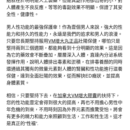
點就在於明明是人工製藥，但是其副作用卻出奇的小，對
人體產生不良反應，等等的毒副效果不明顯，保證了其安
全性，健康性。
男人性功能的最強保護傘！作為壹個男人來說，強大的性
能力和持久的性能力，永遠是我們的追求和男人的浪漫。
只要您長期堅持服用
VM增大丸正品
壯陽保健，哪怕只是
堅持兩到三個週期，都能夠看到十分明顯的效果。這是因
為它的藥效會不斷疊加，層層深入人體，直達內分泌系統
發揮作用，說明人體排出毒素和淤積，在排毒養顏的同時
還通過其獨有的微量元素對人體的腎臟和性功能進行滋養
保健，達到全面壯陽的效果，從而解抉ED癥狀，並提高
身體素質。
相信，只要堅持下去，在
加拿大VM增大膠囊
的扶持下，
您的性功能壹定會得到很大的提高，再也不用擔心男性中
年危機的到來，不用時刻因為外界元素而擔驚受怕。將會
有更多的精力和能力來照顧到生活，工作和性生活。這才
是真正的“性福”.