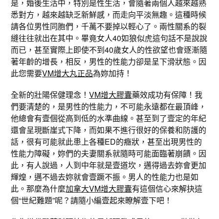
是，婚後生活中，特別是性生活，會隨著兩個人越來越熟
悉對方，越來越缺乏新鮮感，而走向平淡無趣。這種時候
請各位男性同胞們，千萬不要掉以輕心了。兩性關系的裂
縫往往就出在其中。畢竟女人40如狼似虎這句話不是說說
而已，甚至實際上即使不到40歲女人的性欲望也會逐漸隨
著年齡的增長，相反，男性的性能力卻是呈下滑狀態。因
此您需要
VM增大丸正品
為妳加持！
全新的壯陽保健理念！
VM增大膠囊
藥效成功有保障！我
們要清楚的，是男性的性能力，不可能永遠都在最頂峰，
他總會有壹個從高到低的水準曲線。甚至到了壹定的年紀
還會呈現斷崖式下降，而如果不進行很好的保養和防護的
話，很有可能就此患上各種ED的癥狀，甚至出現男性的
性能力障礙，妳們的夫妻關系就隨時可能面臨著崩饋。因
此，有人說過，人到中年就是壹道坎，邁得過去妳會更加
輝煌，邁不過去妳就會壹蹶不振。男人的性能力也是如
此。那麼為什麼
加拿大VM增大膠囊
有這個信心來解抉這
個“世紀難題”呢？請隨小編壹起來瞭解壹下吧！