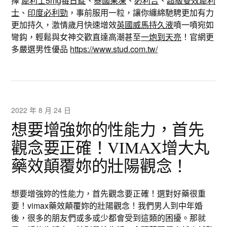
擇
犀利士5mg每日錠
、
泰國果凍
、
必利吉
、
超級雙效犀利
士
、
印度必利勁
，事前服用一粒，讓你纏綿馳騁更加有力
更加持久，激情歲月快速增效
英國威馬持久液
噴一噴宛如
彎鈎，輕鬆與女神交歡直達高潮甚至
一炮到天亮
！官網更
多嚴選男性優品
https://www.stud.com.tw/
2022 年 8 月 24 日
想要增強妳的性能力，首先
觀念要正確！VIMAX增大丸
藥效顛覆妳的壯陽觀念！
想要增強妳的性能力，首先觀念要正確！選對好藥很重
要！vimax藥效顛覆妳的壯陽觀念！我們男人到中年婚
後，很多的朋友們或多或少都會受到這類的困擾。那就