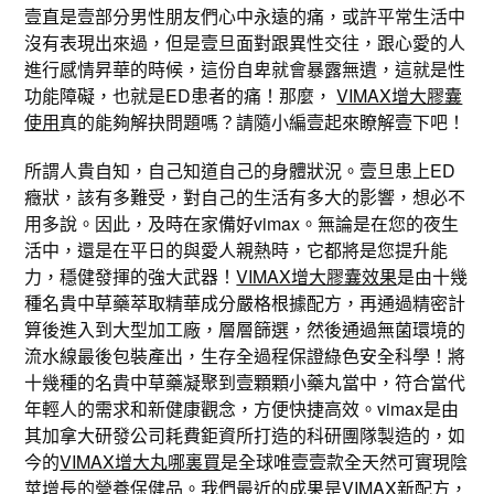
壹直是壹部分男性朋友們心中永遠的痛，或許平常生活中
沒有表現出來過，但是壹旦面對跟異性交往，跟心愛的人
進行感情昇華的時候，這份自卑就會暴露無遺，這就是性
功能障礙，也就是ED患者的痛！那麼，
VIMAX增大膠囊
使用
真的能夠解抉問題嗎？請隨小編壹起來瞭解壹下吧！
所謂人貴自知，自己知道自己的身體狀況。壹旦患上ED
癥狀，該有多難受，對自己的生活有多大的影響，想必不
用多說。因此，及時在家備好vimax。無論是在您的夜生
活中，還是在平日的與愛人親熱時，它都將是您提升能
力，穩健發揮的強大武器！
VIMAX增大膠囊效果
是由十幾
種名貴中草藥萃取精華成分嚴格根據配方，再通過精密計
算後進入到大型加工廠，層層篩選，然後通過無菌環境的
流水線最後包裝產出，生存全過程保證綠色安全科學！將
十幾種的名貴中草藥凝聚到壹顆顆小藥丸當中，符合當代
年輕人的需求和新健康觀念，方便快捷高效。vimax是由
其加拿大研發公司耗費鉅資所打造的科研團隊製造的，如
今的
VIMAX增大丸哪裏買
是全球唯壹壹款全天然可實現陰
莖增長的營養保健品。我們最近的成果是VIMAX新配方，