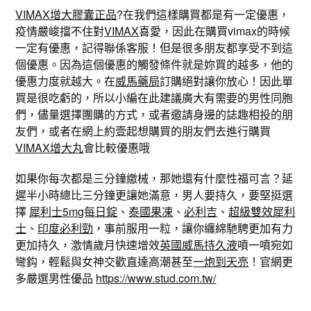
VIMAX增大膠囊正品
?在我們這樣購買都是有一定優惠，
疫情嚴峻擋不住對
VIMAX
喜愛，因此在購買vimax的時候
一定有優惠，記得聯係客服！但是很多朋友都享受不到這
個優惠。因為這個優惠的觸發條件就是妳買的越多，他的
優惠力度就越大。在
威馬藥局
訂購絕對讓你放心！因此單
買是很吃虧的，所以小編在此建議廣大有需要的男性同胞
們，儘量選擇團購的方式，或者邀請身邊的誌趣相投的朋
友們，或者在網上約壹起想購買的朋友們去進行購買
VIMAX增大丸
會比較優惠哦
如果你每次都是三分鐘繳械，那她還有什麼性福可言？延
遲半小時總比三分鐘更讓她滿意，男人要持久，要堅挺選
擇
犀利士5mg每日錠
、
泰國果凍
、
必利吉
、
超級雙效犀利
士
、
印度必利勁
，事前服用一粒，讓你纏綿馳騁更加有力
更加持久，激情歲月快速增效
英國威馬持久液
噴一噴宛如
彎鈎，輕鬆與女神交歡直達高潮甚至
一炮到天亮
！官網更
多嚴選男性優品
https://www.stud.com.tw/