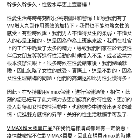
幹多久幹多久，性愛水準更上壹層樓！
性愛生活每時每刻都要保持關註和警惕！即便我們有了
VM增大丸副作用
藥效的加持下，我們也不能忽略女性的
感受。有些時候說，我們男人不懂得女生的柔弱，不懂女
人的心是正確的。這是因為作為上班族來說，我們在社會
上的工作中耗費了太多的精力，導致我們回家在於老婆性
伴侶女朋友等等進行性活動的時候投入不足，或者說精力
根本沒辦法跟上。很多時候在性愛結束後，我們倒頭就
睡，因此忽略了女性的感受。實際上，這是不對的，因為
女性生理結構的問題，他們的高潮退卻比男性要慢得多。
因此。在堅持服用vimax保健，進行保健過後，相信，此
刻的您已經有了能力精力去更加認真的對待性愛，更加的
投入對待和女性的性活動中，也能夠從中迸發出更多的激
情，促進雙方感情的昇華，美好的性生活就觸手可及了.
VIMAX增大膠囊正品
?在我們這樣購買都是有一定優惠，
疫情嚴峻擋不住對
VIMAX
喜愛，因此在購買vimax的時候