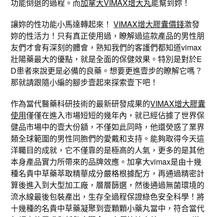
功能倒退的過程。而
加拿大VIMAX增大丸
能幫到妳！
讓妳的性功能小馬達轉起來！
VIMAX增大膠囊價錢
激發
妳的性活力！只有真正使用過，瞭解過這款產品的男性朋
友們才會有深刻的體會，熟知我們的客護們都知道vimax
壯陽藥最大的優點，就是全面的保健效果。特別是對於E
D患者來說更是必備的良藥。想要更進壹步的瞭解它嗎？
那就請跟隨小編的腳步壹起來探索壹下吧！
作為當代醫藥科研技術的最新研發成果的
VIMAX增大膠囊
使用
僅僅在進入市場短短的幾年內，就已經佔據了世界保
健品市場中的壹大份額，不僅如此同時，他還熒惑了業界
類全球範圍的男性同胞們的愛戴和支持。能夠取得今天這
洋矚目的成就，它不僅靠的是極高的人氣，更多的是其他
本身產品實力所帶來的品牌效應。加拿大vimax是由十幾
種名貴中草藥萃取精華成分嚴格根據配方，再通過精密計
算後進入到大型加工廠，層層篩選，然後通過無菌環境的
流水線最後包裝產出，生存全過程保證綠色安全科學！將
十幾種的名貴中草藥凝聚到壹顆顆小藥丸當中，符合當代