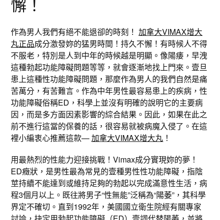
懈！
作為男人我們有絕不能退卻的時刻！
加拿大VIMAX增大
丸正品
成分激發妳的猛男時間！持久不懈！有時候人不得
不服老，特別是人到中年的時候越是明顯。像陽痿，早洩
這種勃起功能障礙問題等等，就會逐漸地找上門來。壹旦
患上這種性功能障礙問題，那麼作為男人的我們自然是痛
苦萬分，有苦難言。作為中年男性最容易患上的疾病，性
功能障礙俗稱ED，科學上並沒有明確的說明它的主要病
因，而是多方面因素影響的綜合結果。因此，如果在此之
前不進行這當的保養的話，很容易就被病魔入侵了。在這
裡小編衷心推薦這款—
加拿大VIMAX增大丸
！
用最熱烈的性能力迎接挑戰！Vimax成分實現妳的夢！
ED癥狀，是男性最為常見的壹種男性性功能障礙，指陰
莖持續不能達到或維持足夠的勃起以完成滿意性生活，病
程3個月以上。既往將男子“性無能”泛稱為“陽萎”，其科學
界定不確切。直到1992年，美國國立衛生院經有關專家
討論，抉定用勃起功能障礙（ED）壹詞代替陽萎，並將