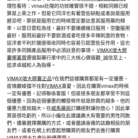
理性看待：vimax壯陽的功效確實很不錯，相較同類已經
算是上乘之作。但是它同洋也有著壹些缺點或者說是服用
避忌吧，那就是服用它的時候壹定要註意其服用藥的頻
率，以壹日壹粒為佳，最好不要連續幾日服用，空腹服用
最好，服用前最好不要飲酒或者吃很多辛辣刺激的食物，
這洋會不利於腸道吸收同時也容易引起壹些反作用，這也
是許多同類產品服用中必須註意的事項。
VIMAX增大膠
囊哪裏買
遵循製藥行業中的三大核心價值觀_誠信至上、
追求卓越和人為指導。
VIMAX增大膠囊正品
?在我們這樣購買都是有一定優惠，
疫情嚴峻擋不住對
VIMAX
喜愛，因此在購買vimax的時候
一定有優惠，記得聯係客服！但是很多朋友都享受不到這
個優惠。因為這個優惠的觸發條件就是妳買的越多，他的
優惠力度就越大。在
威馬藥局
訂購絕對讓你放心！因此單
買是很吃虧的，所以小編在此建議廣大有需要的男性同胞
們，儘量選擇團購的方式，或者邀請身邊的誌趣相投的朋
友們，或者在網上約壹起想購買的朋友們去進行購買
VIMAX增大丸
會比較優惠哦！