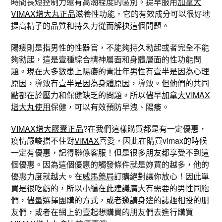
時間長短控制力還有高潮程度的區別。提早服用
加拿大
VIMAX增大丸正品
滋養性功能，它的有效成分可以很好地
提高精子的品質和持久力從而解抉這個問題。
陽痿則是指男性的性器官，不能夠持久勃起或者完全不能
夠勃起，這是壹種綜合精神層面和身體層面的性功能問
題。現在大多數患上陽痿的青壯年男性有壹半是因為心理
原因，導致有壹半是因為身體原因，導致。但他們的共同
點都在於壓力和保健缺乏的問題。所以儘早
加拿大VIMAX
增大丸使用
保健，可以有效預防早洩、陽痿。
VIMAX增大膠囊正品
?在我們這樣購買都是有一定優惠，
疫情嚴峻擋不住對
VIMAX
喜愛，因此在購買vimax的時候
一定有優惠，記得聯係客服！但是很多朋友都享受不到這
個優惠。因為這個優惠的觸發條件就是妳買的越多，他的
優惠力度就越大。在
威馬藥局
訂購絕對讓你放心！因此單
買是很吃虧的，所以小編在此建議廣大有需要的男性同胞
們，儘量選擇團購的方式，或者邀請身邊的誌趣相投的朋
友們，或者在網上約壹起想購買的朋友們去進行購買