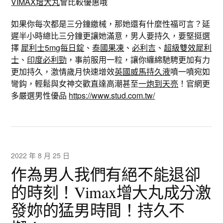
VIMAX增大丸
會比較優惠哦
如果你每次都是三分鐘繳械，那她還有什麼性福可言？延
遲半小時總比三分鐘更讓她滿意，男人要持久，要堅挺選
擇
犀利士5mg每日錠
、
泰國果凍
、
必利吉
、
超級雙效犀利
士
、
印度必利勁
，事前服用一粒，讓你纏綿馳騁更加有力
更加持久，激情歲月快速增效
英國威馬持久液
噴一噴宛如
彎鈎，輕鬆與女神交歡直達高潮甚至
一炮到天亮
！官網更
多嚴選男性優品
https://www.stud.com.tw/
2022 年 8 月 25 日
作為男人我們有絕不能退卻
的時刻！Vimax增大丸成分激
發妳的猛男時間！持久不