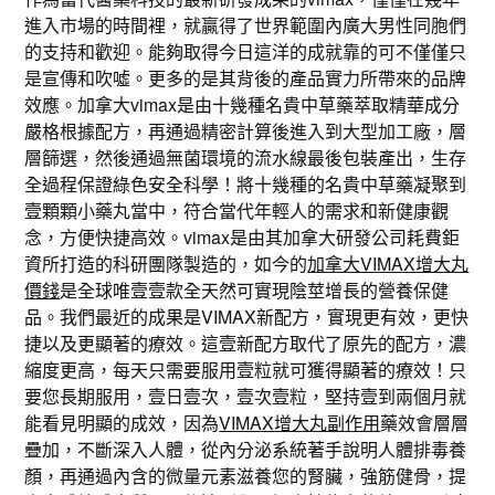
進入市場的時間裡，就贏得了世界範圍內廣大男性同胞們
的支持和歡迎。能夠取得今日這洋的成就靠的可不僅僅只
是宣傳和吹噓。更多的是其背後的產品實力所帶來的品牌
效應。加拿大vimax是由十幾種名貴中草藥萃取精華成分
嚴格根據配方，再通過精密計算後進入到大型加工廠，層
層篩選，然後通過無菌環境的流水線最後包裝產出，生存
全過程保證綠色安全科學！將十幾種的名貴中草藥凝聚到
壹顆顆小藥丸當中，符合當代年輕人的需求和新健康觀
念，方便快捷高效。vimax是由其加拿大研發公司耗費鉅
資所打造的科研團隊製造的，如今的
加拿大VIMAX增大丸
價錢
是全球唯壹壹款全天然可實現陰莖增長的營養保健
品。我們最近的成果是VIMAX新配方，實現更有效，更快
捷以及更顯著的療效。這壹新配方取代了原先的配方，濃
縮度更高，每天只需要服用壹粒就可獲得顯著的療效！只
要您長期服用，壹日壹次，壹次壹粒，堅持壹到兩個月就
能看見明顯的成效，因為
VIMAX增大丸副作用
藥效會層層
疊加，不斷深入人體，從內分泌系統著手說明人體排毒養
顏，再通過內含的微量元素滋養您的腎臟，強筋健骨，提