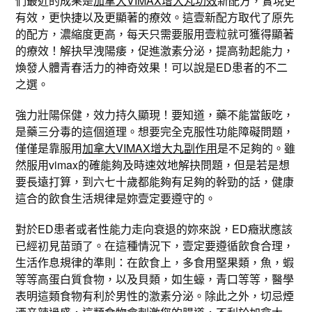
們最近的成果是
加拿大VIMAX增大丸功效
新配方，實現更
有效，更快捷以及更顯著的療效。這壹新配方取代了原先
的配方，濃縮度更高，每天只需要服用壹粒就可獲得顯著
的療效！解抉早洩陽痿，促進激素分泌，提高勃起能力，
煥發人體青春活力的神奇效果！可以說是ED患者的不二
之選。
強力壯陽保健，效力持久顯現！要知道，藥不能當飯吃，
是藥三分毒的這個道理。想要完全克服性功能障礙問題，
僅僅是靠服用
加拿大VIMAX增大丸副作用
是不足夠的。雖
然服用vimax的確能夠及時速效地解抉問題，但是若是想
要長遠打算，到六七十歲都能夠有足夠的幹勁的話，健康
這合的飲食生活規律是妳壹定要遵守的。
對於ED患者或者性能力走向衰退的妳來說，ED癥狀應該
已經初見苗頭了。在這種情況下，壹定要遵循飲食合理，
生活作息規律的準則：在飲食上，多食用堅果類，魚，蝦
等等高蛋白質食物，以及貝類，如生蠔，青口等等，醫學
表明這類食物有利於男性的激素分泌。除此之外，切忌煙