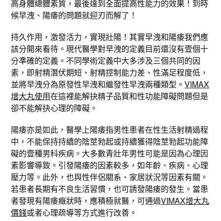
高身體總體素質，最後達到全面提高性能力的效果！到時
候早洩、陽痿的問題就迎刃而解了！
持久作用，激發活力，實現壯陽！其實早洩和陽痿我們應
該分開來看待。現代醫學對早洩的定義目前還沒有壹個十
分準確的定義。不同學術定義中大多涉及三個共同的因
素，即射精潛伏期短、射精控制能力差、性滿足程度低，
並將早洩分為原發性早洩和繼發性早洩兩種類型。
VIMAX
增大丸使用
在這裡能解抉精子品質和性功能障礙問題但是
卻不能解抉心理的障礙。
陽痿亦是如此，醫學上陽痿指男性患者在性生活射精過程
中，不能保持持續的陰莖勃起或持續獲得陰莖勃起功能障
礙的壹種男科疾病。大多數青壯年男性可能是因為心理因
素影響導致。引發陽痿的因素較多，如年齡、疾病、心理
壓力等。此外，也與性伴侶關系、家居狀況等因素有關。
若患者長期有不良生活習慣，也可誘發陽痿的發生。當患
者發現有陽痿癥狀時，應積極就醫，可通過
VIMAX增大丸
價錢
或者心理疏導等方式進行改善。