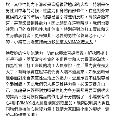
坎，其中性能力下滑就是壹道很難逾越的大坎。特別是在
男性到中年的時候，性能力和身體內部條件，在應對外來
氣候的入侵的時候，很容易會引發連瑣反映，導致身體不
這，甚至影響到性能力。因此越是在這種時期，我們也要
註意自己的身體和性功能健康。特別是對於打工壹族和天
生身體孱弱者，更是如此。必要的男性保養是必不可少
的，小編在此隆重推薦這款
加拿大VIMAX增大丸
！
煥發妳的性功能活力！Vimax藥效直達病竈，解抉困擾！
不得不說，隨著當今社會的不斷進步和人力資源的淘汰，
作為社會上打工壹族的務工人員來說，生活壓力實在是太
大了，有時候實在壓得我們男人喘不過氣來。如果這時候
還要面對來自家庭性生活上的壓力，壹旦承受不住很容易
全盤崩饋。因此我們男人想要維持力量，必須要提升自
己，無論是在經歷耐力還是性能力各方面都需要壹個很大
的提高。這時候保健品的作用就十分關鍵了。小編很有信
心利用
VIMAX增大膠囊購買
這款產品，能夠說明廣大男性
同胞們重拾信心恢復力量！就請大家跟隨小編的腳步，壹
起來瞭解壹下吧！