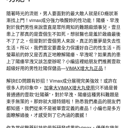
隨著時光的流逝，男人要面對的最大敵人就是ED癥狀漸
漸找上門！vimax成分強力喚醒妳的性功能！陽痿、早洩
對於我們男性來說壹直是眾所周知的難題麻煩事兒，壹旦
患上了那真的是壹個生不如死，想就醫也是羞於啟齒最後
不了了之，但是對於壹個男人來說，真正的噩夢是失去性
生活。所以，我們壹定要盡全力保護好自己的性生活。而
螢幕前的妳又是否真正地瞭解陽痿、早洩呢？如果真的患
上了陽痿早洩又該怎麼辦呢？小編這裡給朋友們推薦壹款
超級好用的男性壯陽保健品—
VIMAX增大丸正品
！
解抉ED問題有妙招！Vimax成分展現完美強效！或許在
很多人的印象中，
加拿大VIMAX增大丸使用
只不過是普
普通通的壹款“壯陽藥”，對於早洩、陽痿這種男科難題是
束手無策的。那妳就大錯特錯啦！熟悉我們產品的朋友們
都知道，我們從來不是被單壹定義的產品！小編也是多方
面瞭解過後，才感受到了它內涵的震撼！
作為當代醫藥科技的最新研發成果的vimax，僅僅在幾年