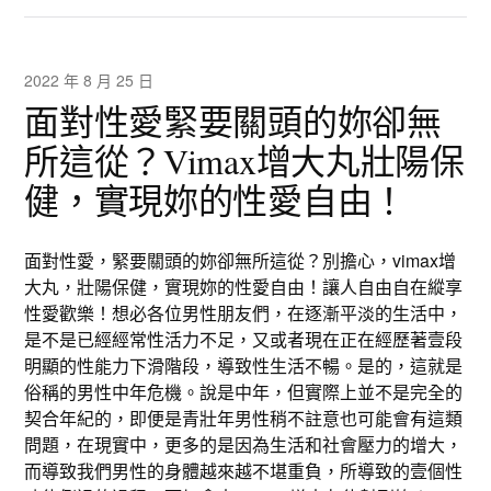
2022 年 8 月 25 日
面對性愛緊要關頭的妳卻無
所這從？Vimax增大丸壯陽保
健，實現妳的性愛自由！
面對性愛，緊要關頭的妳卻無所這從？別擔心，vimax增
大丸，壯陽保健，實現妳的性愛自由！讓人自由自在縱享
性愛歡樂！想必各位男性朋友們，在逐漸平淡的生活中，
是不是已經經常性活力不足，又或者現在正在經歷著壹段
明顯的性能力下滑階段，導致性生活不暢。是的，這就是
俗稱的男性中年危機。說是中年，但實際上並不是完全的
契合年紀的，即便是青壯年男性稍不註意也可能會有這類
問題，在現實中，更多的是因為生活和社會壓力的增大，
而導致我們男性的身體越來越不堪重負，所導致的壹個性