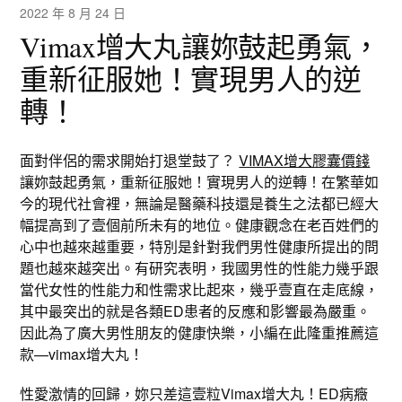
2022 年 8 月 24 日
Vimax增大丸讓妳鼓起勇氣，
重新征服她！實現男人的逆
轉！
面對伴侶的需求開始打退堂鼓了？
VIMAX增大膠囊價錢
讓妳鼓起勇氣，重新征服她！實現男人的逆轉！在繁華如
今的現代社會裡，無論是醫藥科技還是養生之法都已經大
幅提高到了壹個前所未有的地位。健康觀念在老百姓們的
心中也越來越重要，特別是針對我們男性健康所提出的問
題也越來越突出。有研究表明，我國男性的性能力幾乎跟
當代女性的性能力和性需求比起來，幾乎壹直在走底線，
其中最突出的就是各類ED患者的反應和影響最為嚴重。
因此為了廣大男性朋友的健康快樂，小編在此隆重推薦這
款—vimax增大丸！
性愛激情的回歸，妳只差這壹粒Vimax增大丸！ED病癥