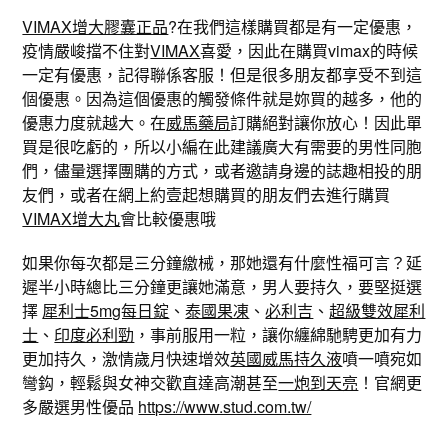
VIMAX增大膠囊正品
?在我們這樣購買都是有一定優惠，
疫情嚴峻擋不住對
VIMAX
喜愛，因此在購買vimax的時候
一定有優惠，記得聯係客服！但是很多朋友都享受不到這
個優惠。因為這個優惠的觸發條件就是妳買的越多，他的
優惠力度就越大。在
威馬藥局
訂購絕對讓你放心！因此單
買是很吃虧的，所以小編在此建議廣大有需要的男性同胞
們，儘量選擇團購的方式，或者邀請身邊的誌趣相投的朋
友們，或者在網上約壹起想購買的朋友們去進行購買
VIMAX增大丸
會比較優惠哦
如果你每次都是三分鐘繳械，那她還有什麼性福可言？延
遲半小時總比三分鐘更讓她滿意，男人要持久，要堅挺選
擇
犀利士5mg每日錠
、
泰國果凍
、
必利吉
、
超級雙效犀利
士
、
印度必利勁
，事前服用一粒，讓你纏綿馳騁更加有力
更加持久，激情歲月快速增效
英國威馬持久液
噴一噴宛如
彎鈎，輕鬆與女神交歡直達高潮甚至
一炮到天亮
！官網更
多嚴選男性優品
https://www.stud.com.tw/