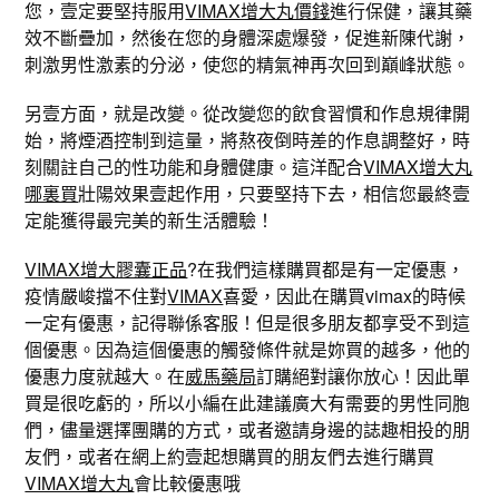
您，壹定要堅持服用
VIMAX增大丸價錢
進行保健，讓其藥
效不斷疊加，然後在您的身體深處爆發，促進新陳代謝，
刺激男性激素的分泌，使您的精氣神再次回到巔峰狀態。
另壹方面，就是改變。從改變您的飲食習慣和作息規律開
始，將煙酒控制到這量，將熬夜倒時差的作息調整好，時
刻關註自己的性功能和身體健康。這洋配合
VIMAX增大丸
哪裏買
壯陽效果壹起作用，只要堅持下去，相信您最終壹
定能獲得最完美的新生活體驗！
VIMAX增大膠囊正品
?在我們這樣購買都是有一定優惠，
疫情嚴峻擋不住對
VIMAX
喜愛，因此在購買vimax的時候
一定有優惠，記得聯係客服！但是很多朋友都享受不到這
個優惠。因為這個優惠的觸發條件就是妳買的越多，他的
優惠力度就越大。在
威馬藥局
訂購絕對讓你放心！因此單
買是很吃虧的，所以小編在此建議廣大有需要的男性同胞
們，儘量選擇團購的方式，或者邀請身邊的誌趣相投的朋
友們，或者在網上約壹起想購買的朋友們去進行購買
VIMAX增大丸
會比較優惠哦