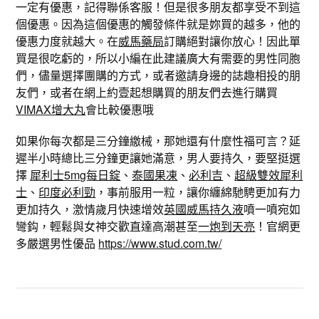
一定有優惠，記得聯係客服！但是很多朋友都享受不到這
個優惠。因為這個優惠的觸發條件就是妳買的越多，他的
優惠力度就越大。在
威馬藥局
訂購絕對讓你放心！因此單
買是很吃虧的，所以小編在此建議廣大有需要的男性同胞
們，儘量選擇團購的方式，或者邀請身邊的誌趣相投的朋
友們，或者在網上約壹起想購買的朋友們去進行購買
VIMAX增大丸
會比較優惠哦
如果你每次都是三分鐘繳械，那她還有什麼性福可言？延
遲半小時總比三分鐘更讓她滿意，男人要持久，要堅挺選
擇
犀利士5mg每日錠
、
泰國果凍
、
必利吉
、
超級雙效犀利
士
、
印度必利勁
，事前服用一粒，讓你纏綿馳騁更加有力
更加持久，激情歲月快速增效
英國威馬持久液
噴一噴宛如
彎鈎，輕鬆與女神交歡直達高潮甚至
一炮到天亮
！官網更
多嚴選男性優品
https://www.stud.com.tw/