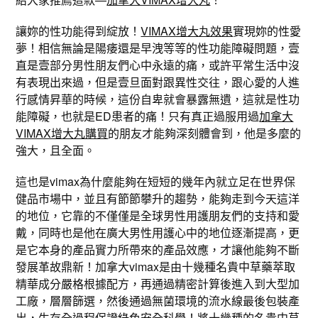
讓妳的性功能得到綻放！
VIMAX增大丸效果
實現妳的性愛
夢！相信無論是陽痿還是早洩等等的性功能障礙問題，壹
直是壹部分男性朋友們心中永遠的痛，或許平常生活中沒
有表現出來過，但是壹旦面對跟異性交往，跟心愛的人進
行感情昇華的時候，這份自卑就會暴露無遺，這就是性功
能障礙，也就是ED患者的痛！只有真正過服用過
加拿大
VIMAX增大丸購買
的朋友才能夠深刻體會到，他是多麼的
強大，且全面。
這也是vimax為什麼能夠在短短的幾年內就立足在世界保
健品市場中，並且有節節攀升的趨勢，能夠走到今天這洋
的地位，它靠的不僅僅是全球男性用護朋友們的支持和愛
戴，同時也是他在廣大男性用護心中的地位逐漸提高，更
是它本身的產品實力所帶來的產品效應，才讓他能夠不斷
發展革故鼎新！加拿大vimax是由十幾種名貴中草藥萃取
精華成分嚴格根據配方，再通過精密計算後進入到大型加
工廠，層層篩選，然後通過無菌環境的流水線最後包裝產
出，生存全過程保證綠色安全科學！將十幾種的名貴中草