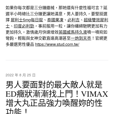
如果你每次都是三分鐘繳械，那她還有什麼性福可言？延
遲半小時總比三分鐘更讓她滿意，男人要持久，要堅挺選
擇
犀利士5mg每日錠
、
泰國果凍
、
必利吉
、
超級雙效犀利
士
、
印度必利勁
，事前服用一粒，讓你纏綿馳騁更加有力
更加持久，激情歲月快速增效
英國威馬持久液
噴一噴宛如
彎鈎，輕鬆與女神交歡直達高潮甚至
一炮到天亮
！官網更
多嚴選男性優品
https://www.stud.com.tw/
2022 年 8 月 25 日
男人要面對的最大敵人就是
ED癥狀漸漸找上門！VIMAX
增大丸正品強力喚醒妳的性
功能！