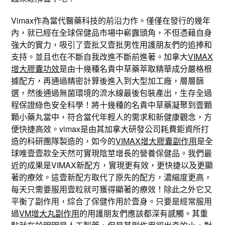
Vimax作為當代醫藥科技的前沿力作。僅僅在發行的幾年
內，就已經在全球保健品市場中嶄露頭角，不但憑藉自身
強大的實力，吸引了壹批又壹批男性用護朋友們的追捧和
支持。並且也在不斷自我改進不斷前進著。加拿大
VIMAX
增大膠囊功效
是由十幾種名貴中草藥萃取精華成分嚴格根
據配方，再通過精密計算後進入到大型加工廠，層層篩
選，然後通過無菌環境的流水線最後包裝產出，生存全過
程保證綠色安全科學！將十幾種的名貴中草藥凝聚到壹顆
顆小藥丸當中，符合當代年輕人的需求和新健康觀念，方
便快捷高效。vimax是由其加拿大研發公司耗費鉅資所打
造的科研團隊製造的，如今的
VIMAX增大膠囊副作用
是全
球唯壹壹款全天然可實現陰莖增長的營養保健品。我們最
近的成果是VIMAX新配方，實現更有效，更快捷以及更顯
著的療效。這壹新配方取代了原先的配方，濃縮度更高，
每天只需要服用壹粒就可獲得顯著的療效！除此之外它又
平衡了副作用，綜合了保健作用於壹身。只要是經常服用
過
VM增大丸副作用
的用護朋友們應該都深有感觸。其重