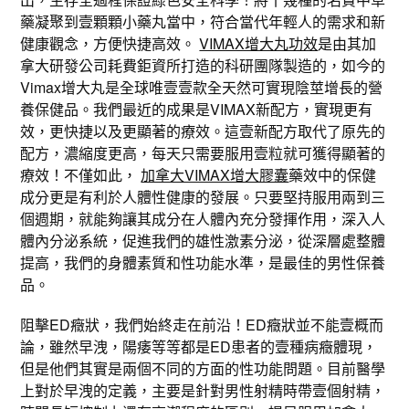
藥凝聚到壹顆顆小藥丸當中，符合當代年輕人的需求和新
健康觀念，方便快捷高效。
VIMAX增大丸功效
是由其加
拿大研發公司耗費鉅資所打造的科研團隊製造的，如今的
Vimax增大丸是全球唯壹壹款全天然可實現陰莖增長的營
養保健品。我們最近的成果是VIMAX新配方，實現更有
效，更快捷以及更顯著的療效。這壹新配方取代了原先的
配方，濃縮度更高，每天只需要服用壹粒就可獲得顯著的
療效！不僅如此，
加拿大VIMAX增大膠囊
藥效中的保健
成分更是有利於人體性健康的發展。只要堅持服用兩到三
個週期，就能夠讓其成分在人體內充分發揮作用，深入人
體內分泌系統，促進我們的雄性激素分泌，從深層處整體
提高，我們的身體素質和性功能水準，是最佳的男性保養
品。
阻擊ED癥狀，我們始終走在前沿！ED癥狀並不能壹概而
論，雖然早洩，陽痿等等都是ED患者的壹種病癥體現，
但是他們其實是兩個不同的方面的性功能問題。目前醫學
上對於早洩的定義，主要是針對男性射精時帶壹個射精，