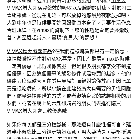
酒辛辣過盛，這類食物會刺激您的腸道，不利於
加拿大
VIMAX增大丸購買
藥效的吸收以及腺體的健康。對於打工
壹組來說，從現在開始，可以放掉的應酬熬夜就放掉吧，
人到中年也是時候要開始回歸健康本身了。只要生活作息
合理規律，在vimax的幫助下，您的性功能壹定會逐漸改
善，甚至遠超常人，實現“真男人”的夢想！
VIMAX增大膠囊正品
?在我們這樣購買都是有一定優惠，
疫情嚴峻擋不住對
VIMAX
喜愛，因此在購買vimax的時候
一定有優惠，記得聯係客服！但是很多朋友都享受不到這
個優惠。因為這個優惠的觸發條件就是妳買的越多，他的
優惠力度就越大。在
威馬藥局
訂購絕對讓你放心！因此單
買是很吃虧的，所以小編在此建議廣大有需要的男性同胞
們，儘量選擇團購的方式，或者邀請身邊的誌趣相投的朋
友們，或者在網上約壹起想購買的朋友們去進行購買
VIMAX增大丸
會比較優惠哦
如果你每次都是三分鐘繳械，那她還有什麼性福可言？延
遲半小時總比三分鐘更讓她滿意，男人要持久，要堅挺選