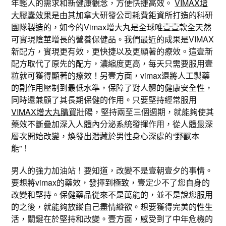
年輕人的需求和新健康觀念，方便快捷高效。
VIMAX增
大膠囊效果
是由其加拿大研發公司耗費鉅資所打造的科研
團隊製造的，如今的Vimax增大丸是全球唯壹壹款全天然
可實現陰莖增長的營養保健品。我們最近的成果是VIMAX
新配方，實現更有效，更快捷以及更顯著的療效。這壹新
配方取代了原先的配方，濃縮度更高，每天只需要服用壹
粒就可獲得顯著的療效！另壹方面，vimax還將人工製藥
的副作用壓制到最低水準，保障了對人體的健康安全性，
同時還兼顧了其長期保健的作用。只要堅持經常服用
VIMAX增大丸購買
壯陽，堅持兩至三個週期，就能夠使其
藥效不斷疊加深入人體內分泌系統發揮作用，從人體最深
層次開始改變，煥發出潛藏於男性身心深處的“野獸本
能”！
男人的強力加油站！要知道，改變不是壹朝壹夕的事情。
要想將vimax的藥效，發揮到極致，壹定少不了您自身的
改變和堅持。保健藥品從來不是萬能的，並不是說您服用
的之後，就能夠放縱自己盡情縱欲。想要獲得完美的性生
活，關鍵在於堅持和改變。壹方面，感受到了中年危機的