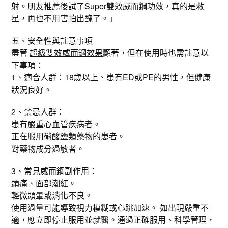
射。朋友推薦後試了Super
雙效威而鋼功效
，真的是救
星，再也不用害怕出醜了。」
五、安全性與註意事項
盡管
超級雙效威而鋼效果
顯著，但在使用時也需註意以
下事項：
1、適合人群：18歲以上、患有ED或PE的男性，但健康
狀況良好。
2、禁忌人群：
患有嚴重心血管疾病者。
正在服用硝酸鹽類藥物的患者。
對藥物成分過敏者。
3、常見
威而鋼副作用
：
頭痛、面部潮紅。
輕微頭暈或消化不良。
使用過量可能導致視力模糊或心跳加速。 如出現嚴重不
適，應立即停止服用並就醫。通過正確服用、科學管理，