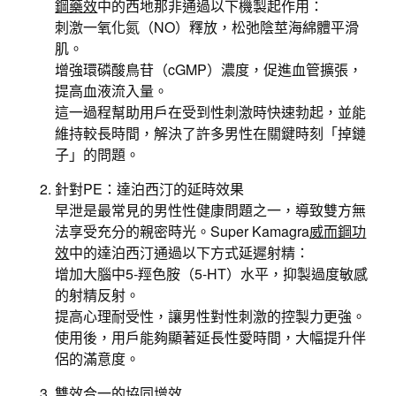
鋼藥效
中的西地那非通過以下機製起作用：
刺激一氧化氮（NO）釋放，松弛陰莖海綿體平滑
肌。
增強環磷酸鳥苷（cGMP）濃度，促進血管擴張，
提高血液流入量。
這一過程幫助用戶在受到性刺激時快速勃起，並能
維持較長時間，解決了許多男性在關鍵時刻「掉鏈
子」的問題。
針對PE：達泊西汀的延時效果
早泄是最常見的男性性健康問題之一，導致雙方無
法享受充分的親密時光。Super Kamagra
威而鋼功
效
中的達泊西汀通過以下方式延遲射精：
增加大腦中5-羥色胺（5-HT）水平，抑製過度敏感
的射精反射。
提高心理耐受性，讓男性對性刺激的控製力更強。
使用後，用戶能夠顯著延長性愛時間，大幅提升伴
侶的滿意度。
雙效合一的協同增效