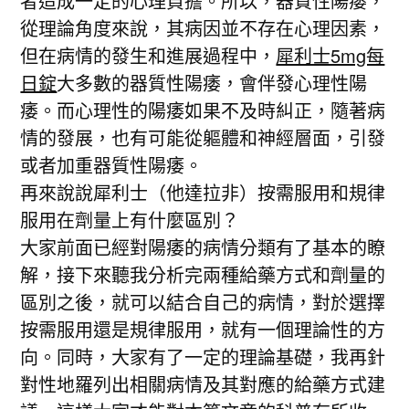
者造成一定的心理負擔。所以，器質性陽痿，
從理論角度來說，其病因並不存在心理因素，
但在病情的發生和進展過程中，
犀利士5mg每
日錠
大多數的器質性陽痿，會伴發心理性陽
痿。而心理性的陽痿如果不及時糾正，隨著病
情的發展，也有可能從軀體和神經層面，引發
或者加重器質性陽痿。
再來說說犀利士（他達拉非）按需服用和規律
服用在劑量上有什麼區別？
大家前面已經對陽痿的病情分類有了基本的瞭
解，接下來聽我分析完兩種給藥方式和劑量的
區別之後，就可以結合自己的病情，對於選擇
按需服用還是規律服用，就有一個理論性的方
向。同時，大家有了一定的理論基礎，我再針
對性地羅列出相關病情及其對應的給藥方式建