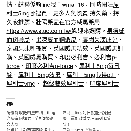
情，請聯係賴line我：wman16，同時關注
犀
利士5mg哪裡買
？更多人氣熱賣
持久藥
、
持
久液推薦
、
壯陽藥
盡在官方威馬藥局
https://www.stud.com.tw/
歡迎來選購。
果凍威
而鋼藥局
、
果凍威而鋼蝦皮
、
泰國果凍成分
、
泰國果凍哪裡買
、
英國威馬功效
、
英國威馬訂
購
、
英國威馬購買
、
印度必利吉
、
必利吉p-
force
、
印度必利吉p-force
、
犀利士5mg每日
錠
、
犀利士 5mg效果
、
犀利士5mg心得ptt
、
犀利士5mg
、
超級雙效犀利士
、
印度犀利士
相關
陽痿採取低劑量犀利士5mg
犀利士5mg每日錠能治療陽
治療有何講究？分析3類適
痿，還能改善男人前列腺症
合人群
狀！！
他達拉非和同類藥物相比，
犀利士5mg（他達拉非