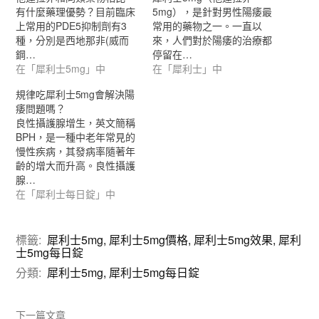
有什麼藥理優勢？目前臨床
5mg），是針對男性陽痿最
上常用的PDE5抑制劑有3
常用的藥物之一。一直以
種，分別是西地那非(威而
來，人們對於陽痿的治療都
鋼…
停留在…
在「犀利士5mg」中
在「犀利士」中
規律吃犀利士5mg會解決陽
痿問題嗎？
良性攝護腺增生，英文簡稱
BPH，是一種中老年常見的
慢性疾病，其發病率隨著年
齡的增大而升高。良性攝護
腺…
在「犀利士每日錠」中
標籤:
犀利士5mg
,
犀利士5mg價格
,
犀利士5mg效果
,
犀利
士5mg每日錠
分類:
犀利士5mg
,
犀利士5mg每日錠
下一篇文章