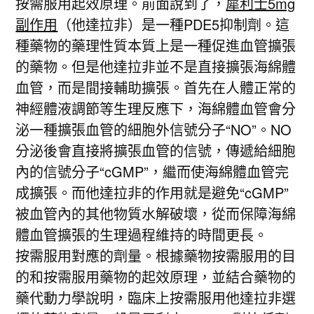
按需服用起效原理。前面說到了，
犀利士5mg
副作用
（他達拉非）是一種PDE5抑制劑。這
種藥物的藥理性質本質上是一種促進血管擴張
的藥物。但是他達拉非並不是直接擴張海綿體
血管，而是間接輔助擴張。首先在人體正常的
神經體液調節等生理反應下，海綿體血管會分
泌一種擴張血管的細胞外信號分子“NO”。NO
分泌後會直接將擴張血管的信號，傳遞給細胞
內的信號分子“cGMP”，繼而使海綿體血管完
成擴張。而他達拉非的作用就是避免“cGMP”
被血管內的其他物質水解破壞，從而保障海綿
體血管擴張的生理過程維持的時間更長。
按需服用對應的劑量。根據藥物按需服用的目
的和按需服用藥物的起效原理，並結合藥物的
藥代動力學說明，臨床上按需服用他達拉非選