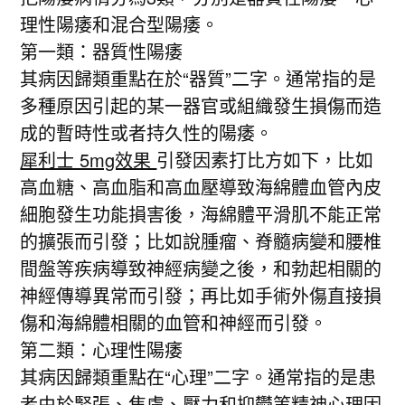
理性陽痿和混合型陽痿。
第一類：器質性陽痿
其病因歸類重點在於“器質”二字。通常指的是
多種原因引起的某一器官或組織發生損傷而造
成的暫時性或者持久性的陽痿。
犀利士 5mg效果
引發因素打比方如下，比如
高血糖、高血脂和高血壓導致海綿體血管內皮
細胞發生功能損害後，海綿體平滑肌不能正常
的擴張而引發；比如說腫瘤、脊髓病變和腰椎
間盤等疾病導致神經病變之後，和勃起相關的
神經傳導異常而引發；再比如手術外傷直接損
傷和海綿體相關的血管和神經而引發。
第二類：心理性陽痿
其病因歸類重點在“心理”二字。通常指的是患
者由於緊張、焦慮、壓力和抑鬱等精神心理因