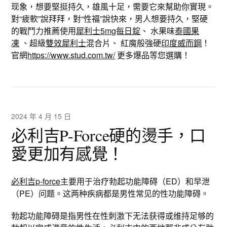
现象，想要堅挺持久，雄風十足，需要它來幫助你實現。
對“疲軟”說拜拜，對“性福”說快來，男人想要持久，堅硬
的戰鬥力推薦使用
犀利士5mg每日錠
、 水果味
泰國果
凍
、超級
雙效犀利士
混合片、 紅魔般強硬
印度威而鋼
！
官網
https://www.stud.com.tw/
更多爆品等您選購！
2024 年 4 月 15 日
必利吉P-Force硬的燙手，口
愛更加有感覺！
必利吉p-force
主要用于治疗勃起功能障碍（ED）和早泄
（PE）问题。这两种疾病都是男性常见的性功能障碍。
勃起功能障碍是指男性在性刺激下无法获得或维持足够的