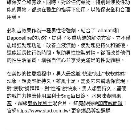
確保安全和有效。同時，對於任何藥物，特別是涉及性功
能的藥物，都應在醫生的指導下使用，以確保安全和合理
用藥。
必利吉效果
作為一種男性增強劑，結合了Tadalafil和
Dapoxetine的功效，提供了多重功能的解決方案。它不僅
能增強勃起功能，改善血液流動，使勃起更持久和堅硬，
還能延長性行為時間，幫助男性控製射精。從而改善他們
的性生活品質，增強自信心並享受更滿足的性愛體驗。
在美妙的性愛過程中，男人最尷尬“快进快出”“軟軟綿綿”
现象，想要堅挺持久，雄風十足，需要它來幫助你實現。
對“疲軟”說拜拜，對“性福”說快來，男人想要持久，堅硬
的戰鬥力推薦使用
犀利士5mg每日錠
、 水果味
泰國果
凍
、超級
雙效犀利士
混合片、 紅魔般強硬
印度威而鋼
！
官網
https://www.stud.com.tw/
更多爆品等您選購！