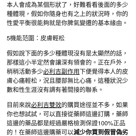
本人會成為某個形狀了，好難看看後面的多少
種體現，假如你隨身也有之上的狀況時，你的
性愛平衡很能夠就是你脾氣變遷的基本緣由。
5機能范圍：皮膚輕松
假如說下面的多少種體現沒有是太顯然的話，
那樣這小半定然會讓深有領會的。正在戶外，
稍稍活動多少
必利吉副作用
下便覺得本人的皮
膚心痛輕松，況且腰部無比心痛，這種狀況少
數和性生涯沒有調有著間接的聯系。
目前來說
必利吉雙效
的購買途徑並不多，如果
你也想試試，可以直接從藥師這邊訂購，藥師
這邊的藥品都是經過嚴格檢測保證100%正品
的！在藥師這邊購藥可以
減少你買到假冒偽劣