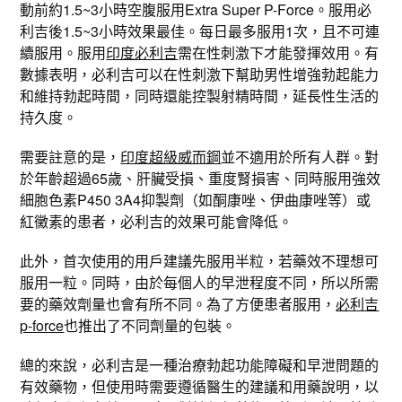
動前約1.5~3小時空腹服用Extra Super P-Force。服用必
利吉後1.5~3小時效果最佳。每日最多服用1次，且不可連
續服用。服用
印度必利吉
需在性刺激下才能發揮效用。有
數據表明，必利吉可以在性刺激下幫助男性增強勃起能力
和維持勃起時間，同時還能控製射精時間，延長性生活的
持久度。
需要註意的是，
印度超級威而鋼
並不適用於所有人群。對
於年齡超過65歲、肝臟受損、重度腎損害、同時服用強效
細胞色素P450 3A4抑製劑（如酮康唑、伊曲康唑等）或
紅黴素的患者，必利吉的效果可能會降低。
此外，首次使用的用戶建議先服用半粒，若藥效不理想可
服用一粒。同時，由於每個人的早泄程度不同，所以所需
要的藥效劑量也會有所不同。為了方便患者服用，
必利吉
p-force
也推出了不同劑量的包裝。
總的來說，必利吉是一種治療勃起功能障礙和早泄問題的
有效藥物，但使用時需要遵循醫生的建議和用藥說明，以