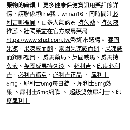
藥物的麻煩！
更多健康保健資訊用藥細節詳
情，請聯係賴line我：wman16，同時關注
必
利吉哪裡買
，更多人氣熱賣
持久藥
、
持久液
推薦
、
壯陽藥
盡在官方威馬藥局
https://www.stud.com.tw/
歡迎來選購。
泰國
果凍
、
果凍威而鋼
、
泰國果凍威而鋼
、
果凍威
而鋼哪裡買
、
威馬藥局
、
英國威馬
、
威馬持
久液
、
英國威馬持久液
、
必利吉
、
印度必利
吉
、
必利吉購買
、
必利吉正品
、
犀利士
5mg
、
犀利士5mg每日錠
、
犀利士5mg效
果
、
犀利士5mg網購
、
超級雙效犀利士
、
印
度犀利士