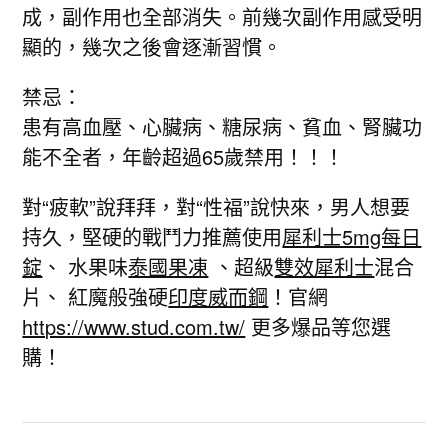
成，副作用也全部消失。前幾次副作用感受明
顯的，幾次之後會逐漸習慣。
禁忌：
患有高血壓、心臟病、糖尿病、貧血、腎臟功
能不全者，年齡超過65歲禁用！！！
對“疲軟”說拜拜，對“性福”說快來，男人想要
持久，堅硬的戰鬥力推薦使用
犀利士5mg每日
錠
、 水果味
泰國果凍
、超級
雙效犀利士
混合
片、 紅魔般強硬
印度威而鋼
！官網
https://www.stud.com.tw/
更多爆品等您選
購！