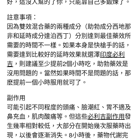
好，這沒人幫的了你，只能靠自己多鍛煉了。
註意事項：
因為雙效混合藥的兩種成分（助勃成分西地那
非和延時成分達泊西丁）分別達到最佳藥效所
需要的時間不一樣。如果本身是快槍手的話，
需要達到比較好的延時效果就選澤
印度必利
吉
，則建議至少提前2個小時吃，助勃藥效是
沒用問題的。當然如果時間不是問題的話，那
麽提前一個小時服用就可了。
副作用
可能引起不同程度的頭痛、臉潮紅、胃不適及
鼻充血，肌肉酸痛等。但這些
必利吉副作用
發
生幾率相對較低，大部分在開始幾次服藥時出
現，以後會逐漸消失。8小時後，藥物代謝完