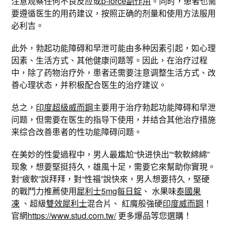
注意观察任何不良反应或
p-force副作用
。同时，患者也需
要遵循医生的用药建议，按照正确的剂量和使用方法服用
必利吉。
此外，勃起功能障碍和早泄可能由多种因素引起，如心理
因素、生活方式、其他健康问题等。因此，在治疗过程
中，除了药物治疗外，患者还需要注意调整生活方式、改
善心理状态，并积极配合医生的治疗建议。
总之，
印度超級威而鋼
主要用于治疗勃起功能障碍和早泄
问题，但需要在医生的指导下使用，并结合其他治疗措施
来综合改善患者的性功能障碍问题。
在美妙的性愛過程中，男人最尷尬“快进快出”“軟軟綿綿”
现象，想要堅挺持久，雄風十足，需要它來幫助你實現。
對“疲軟”說拜拜，對“性福”說快來，男人想要持久，堅硬
的戰鬥力推薦使用
犀利士5mg每日錠
、 水果味
泰國果
凍
、超級
雙效犀利士
混合片、 紅魔般強硬
印度威而鋼
！
官網
https://www.stud.com.tw/
更多爆品等您選購！