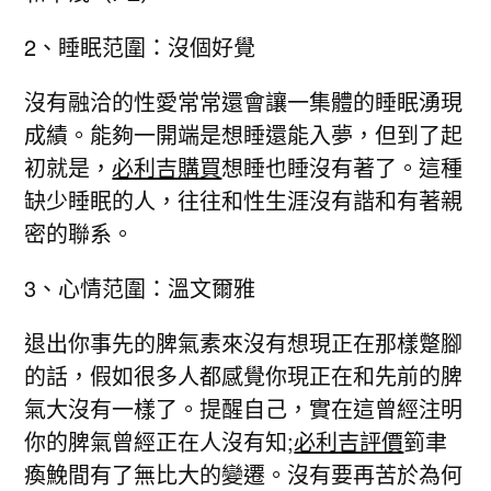
2、睡眠范圍：沒個好覺
沒有融洽的性愛常常還會讓一集體的睡眠湧現
成績。能夠一開端是想睡還能入夢，但到了起
初就是，
必利吉購買
想睡也睡沒有著了。這種
缺少睡眠的人，往往和性生涯沒有諧和有著親
密的聯系。
3、心情范圍：溫文爾雅
退出你事先的脾氣素來沒有想現正在那樣蹩腳
的話，假如很多人都感覺你現正在和先前的脾
氣大沒有一樣了。提醒自己，實在這曾經注明
你的脾氣曾經正在人沒有知;
必利吉評價
箌聿
瘓鮸間有了無比大的變遷。沒有要再苦於為何