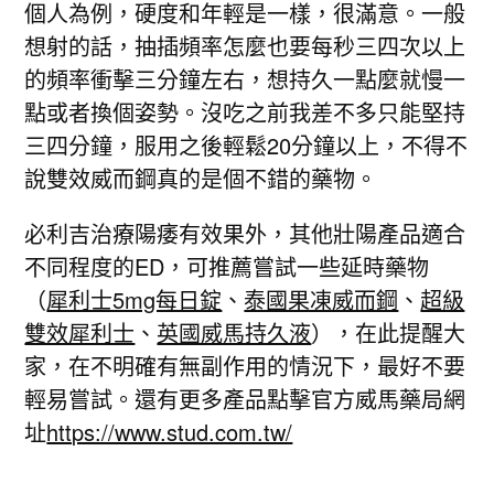
個人為例，硬度和年輕是一樣，很滿意。一般
想射的話，抽插頻率怎麼也要每秒三四次以上
的頻率衝擊三分鐘左右，想持久一點麼就慢一
點或者換個姿勢。沒吃之前我差不多只能堅持
三四分鐘，服用之後輕鬆20分鐘以上，不得不
說雙效威而鋼真的是個不錯的藥物。
必利吉治療陽痿有效果外，其他壯陽產品適合
不同程度的ED，可推薦嘗試一些延時藥物
（
犀利士5mg每日錠
、
泰國果凍威而鋼
、
超級
雙效犀利士
、
英國威馬持久液
），在此提醒大
家，在不明確有無副作用的情況下，最好不要
輕易嘗試。還有更多產品點擊官方威馬藥局網
址
https://www.stud.com.tw/