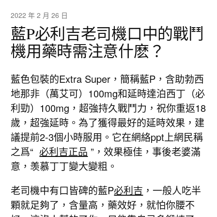
2022 年 2 月 26 日
藍P必利吉老司機口中的戰鬥
機用藥時需注意什麽？
藍色包裝的Extra Super，簡稱藍P，含助勃西
地那非（萬艾可）100mg和延時達泊西丁（必
利勁）100mg，超強持久戰鬥力，祝你重返18
歲，超強延時。為了獲得最好的延時效果，建
議提前2-3個小時服用。它在網絡ppt上網民稱
之爲“
必利吉正品
”，效果極佳，事後老婆滿
意，羡慕丁丁變大變粗。
老司機中有口皆碑的藍P
必利吉
，一般人吃半
顆就足夠了，含量高，藥效好，就怕你腰不