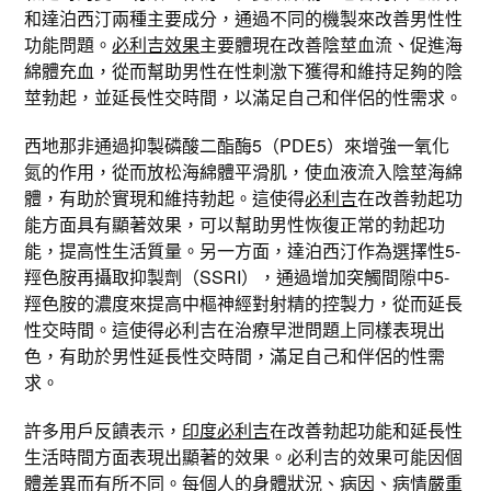
和達泊西汀兩種主要成分，通過不同的機製來改善男性性
功能問題。
必利吉效果
主要體現在改善陰莖血流、促進海
綿體充血，從而幫助男性在性刺激下獲得和維持足夠的陰
莖勃起，並延長性交時間，以滿足自己和伴侶的性需求。
西地那非通過抑製磷酸二酯酶5（PDE5）來增強一氧化
氮的作用，從而放松海綿體平滑肌，使血液流入陰莖海綿
體，有助於實現和維持勃起。這使得
必利吉
在改善勃起功
能方面具有顯著效果，可以幫助男性恢復正常的勃起功
能，提高性生活質量。另一方面，達泊西汀作為選擇性5-
羥色胺再攝取抑製劑（SSRI），通過增加突觸間隙中5-
羥色胺的濃度來提高中樞神經對射精的控製力，從而延長
性交時間。這使得必利吉在治療早泄問題上同樣表現出
色，有助於男性延長性交時間，滿足自己和伴侶的性需
求。
許多用戶反饋表示，
印度必利吉
在改善勃起功能和延長性
生活時間方面表現出顯著的效果。必利吉的效果可能因個
體差異而有所不同。每個人的身體狀況、病因、病情嚴重