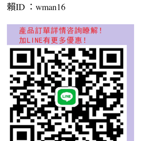
賴ID ：wman16