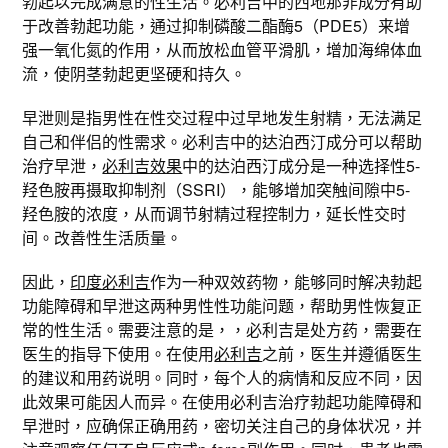
勃起以完成满意的性生活。必利吉中的西地那非成分有助
于改善勃起功能，通过抑制磷酸二酯酶5（PDE5）来增
强一氧化氮的作用，从而放松血管平滑肌，增加海绵体血
流，使阴茎勃起更坚硬和持久。
早泄则是指男性在性交过程中过早地发生射精，无法满足
自己和伴侣的性需求。必利吉中的达泊西汀成分可以帮助
治疗早泄，
必利吉效果
中的达泊西汀成分是一种选择性5-
羟色胺再摄取抑制剂（SSRI），能够增加突触间隙中5-
羟色胺的浓度，从而调节射精过程控制力，延长性交时
间。改善性生活质量。
因此，
印度必利吉
作为一种双效药物，能够同时解决勃起
功能障碍和早泄这两种男性性功能问题，帮助男性恢复正
常的性生活。需要注意的是，，必利吉是处方药，需要在
医生的指导下使用。在使用
必利吉
之前，医生并遵循医生
的建议和用药说明。同时，每个人的病情和反应不同，因
此效果可能因人而异。在使用必利吉治疗勃起功能障碍和
早泄时，应确保正确用药，密切关注自己的身体状况，并