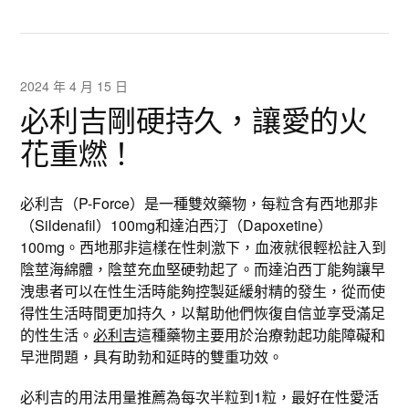
2024 年 4 月 15 日
必利吉剛硬持久，讓愛的火
花重燃！
必利吉（P-Force）是一種雙效藥物，每粒含有西地那非
（Sildenafil）100mg和達泊西汀（Dapoxetine）
100mg。西地那非這樣在性刺激下，血液就很輕松註入到
陰莖海綿體，陰莖充血堅硬勃起了。而達泊西丁能夠讓早
洩患者可以在性生活時能夠控製延緩射精的發生，從而使
得性生活時間更加持久，以幫助他們恢復自信並享受滿足
的性生活。
必利吉
這種藥物主要用於治療勃起功能障礙和
早泄問題，具有助勃和延時的雙重功效。
必利吉的用法用量推薦為每次半粒到1粒，最好在性愛活