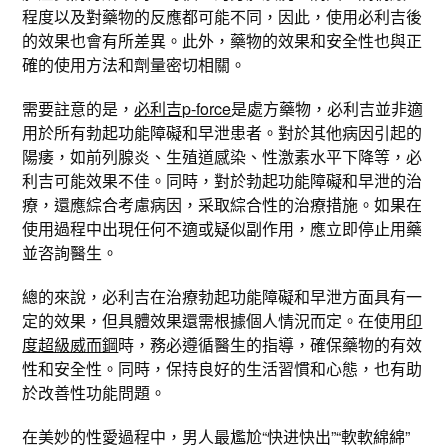
程度以及對藥物的反應都可能不同，因此，使用必利吉後
的效果也會有所差異。此外，藥物的效果和安全性也與正
確的使用方法和劑量密切相關。
需要註意的是，
必利吉p-force
是處方藥物，必利吉並非適
用於所有勃起功能障礙和早泄患者。對於其他病因引起的
陽痿，如前列腺炎、生殖道感染、性激素水平下降等，必
利吉可能效果不佳。同時，對於勃起功能障礙和早泄的治
療，還應綜合考慮病因，采取綜合性的治療措施。如果在
使用過程中出現任何不適或疑似副作用，應立即停止用藥
並咨詢醫生。
總的來說，必利吉在治療勃起功能障礙和早泄方面具有一
定的效果，但具體效果還需根據個人情況而定。在使用
印
度超級威而鋼
時，務必遵循醫生的指導，確保藥物的有效
性和安全性。同時，保持良好的生活習慣和心態，也有助
於改善性功能問題。
在美妙的性愛過程中，男人最尷尬“快进快出”“軟軟綿綿”