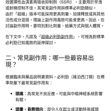
效選擇性血清素再吸收抑制劑（SSRI），主要用於早洩
或射精控制不佳。其常見副作用與標準必利勁類似。
由於「超級」版本可能採用更高劑量、加速釋放或與其他
活性成分混搭，理論上副作用風險可能會更高。因此，在
討論副作用時，要特別對比劑量、給藥方式與個人體質。
在下文中，凡提及「
超級必利勁副作用
」，可視為對標準
必利勁已知風險的延伸探討。
二、常見副作用：哪一些最容易出
現？
根據臨床與藥品說明書資料，必利勁（達泊西汀類）在標
準劑量下最常見副作用有：
頭痛
：為常見不良反應，可能與中樞神經系統影響
有關。
頭暈、昏厥傾向
：部分人在起立或活動時易感頭