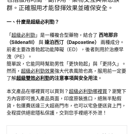
群。正確服用才能發揮效果並確保安全。
一、什麼是超級必利勁？
「
超級必利勁
」是一種複合型藥物，結合了
西地那非
（Sildenafil）
與
達泊西汀（Dapoxetine）
兩種成分。
前者主要改善勃起功能障礙（ED），後者則用於治療早
洩（PE）。
簡單說，它能同時幫助男性「更快勃起」與「更持久」。
然而，
超級必利勁效果
強大代表風險也高，服用前一定要
了解
超級雙效必利勁
的注意事項與安全用法
。
本文產品在哪裡買可以買到？
超級必利勁哪裡買
？瀏覽下
方內容即可進入產品頁面，印度原裝進口，絕無半點假
貨，包運費送達三大超商門市，也可以宅急便送貨上門，
全程提供絕密隱私保護，交到您手裡絕不外泄！