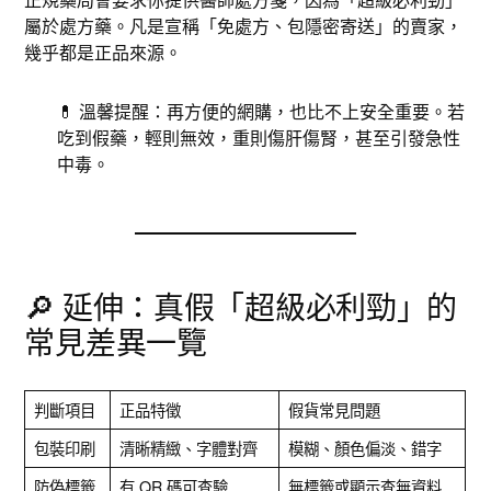
屬於處方藥。凡是宣稱「免處方、包隱密寄送」的賣家，
幾乎都是正品來源。
💊 溫馨提醒：再方便的網購，也比不上安全重要。若
吃到假藥，輕則無效，重則傷肝傷腎，甚至引發急性
中毒。
🔎 延伸：真假「超級必利勁」的
常見差異一覽
判斷項目
正品特徵
假貨常見問題
包裝印刷
清晰精緻、字體對齊
模糊、顏色偏淡、錯字
防偽標籤
有 QR 碼可查驗
無標籤或顯示查無資料