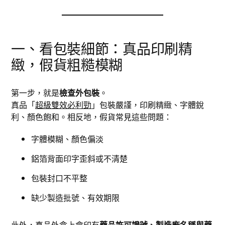
一、看包裝細節：真品印刷精
緻，假貨粗糙模糊
第一步，就是
檢查外包裝
。
真品「
超級雙效必利勁
」包裝嚴謹，印刷精緻、字體銳
利、顏色飽和。相反地，假貨常見這些問題：
字體模糊、顏色偏淡
鋁箔背面印字歪斜或不清楚
包裝封口不平整
缺少製造批號、有效期限
此外，真品外盒上會印有
藥品許可證號、製造廠名稱與藥