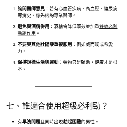
詢問醫師意見
：若有心血管疾病、高血壓、糖尿病
等病史，應先諮詢專業醫師。
避免與酒精併用
：酒精會降低藥效並加重
雙效必利
勁副作用
。
不要與其他壯陽藥重複服用
：例如威而鋼或希愛
力。
保持規律生活與運動
：藥物只是輔助，健康才是根
本。
七、誰適合使用超級必利勁？
有
早洩問題
且同時出現
勃起困難
的男性。