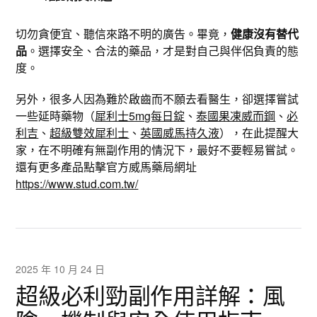
切勿貪便宜、聽信來路不明的廣告。畢竟，
健康沒有替代
品
。選擇安全、合法的藥品，才是對自己與伴侶負責的態
度。
另外，很多人因為難於啟齒而不願去看醫生，卻選擇嘗試
一些延時藥物（
犀利士5mg每日錠
、
泰國果凍威而鋼
、
必
利吉
、
超級雙效犀利士
、
英國威馬持久液
），在此提醒大
家，在不明確有無副作用的情況下，最好不要輕易嘗試。
還有更多產品點擊官方威馬藥局網址
https://www.stud.com.tw/
2025 年 10 月 24 日
超級必利勁副作用詳解：風