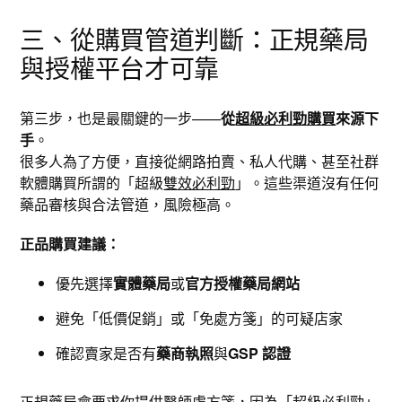
三、從購買管道判斷：正規藥局
與授權平台才可靠
第三步，也是最關鍵的一步——
從
超級必利勁購買
來源下
手
。
很多人為了方便，直接從網路拍賣、私人代購、甚至社群
軟體購買所謂的「超級
雙效必利勁
」。這些渠道沒有任何
藥品審核與合法管道，風險極高。
正品購買建議：
優先選擇
實體藥局
或
官方授權藥局網站
避免「低價促銷」或「免處方箋」的可疑店家
確認賣家是否有
藥商執照
與
GSP 認證
正規藥局會要求你提供醫師處方箋，因為「超級必利勁」