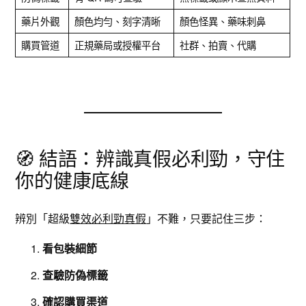
藥片外觀
顏色均勻、刻字清晰
顏色怪異、藥味刺鼻
購買管道
正規藥局或授權平台
社群、拍賣、代購
🧭 結語：辨識真假必利勁，守住
你的健康底線
辨別「超級
雙效必利勁真假
」不難，只要記住三步：
看包裝細節
查驗防偽標籤
確認購買渠道