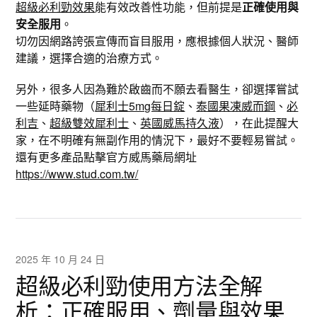
超級必利勁效果
能有效改善性功能，但前提是
正確使用與
安全服用
。
切勿因網路誇張宣傳而盲目服用，應根據個人狀況、醫師
建議，選擇合適的治療方式。
另外，很多人因為難於啟齒而不願去看醫生，卻選擇嘗試
一些延時藥物（
犀利士5mg每日錠
、
泰國果凍威而鋼
、
必
利吉
、
超級雙效犀利士
、
英國威馬持久液
），在此提醒大
家，在不明確有無副作用的情況下，最好不要輕易嘗試。
還有更多產品點擊官方威馬藥局網址
https://www.stud.com.tw/
2025 年 10 月 24 日
超級必利勁使用方法全解
析：正確服用、劑量與效果