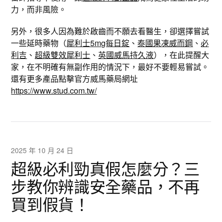
力，而非風險。
另外，很多人因為難於啟齒而不願去看醫生，卻選擇嘗試
一些延時藥物（
犀利士5mg每日錠
、
泰國果凍威而鋼
、
必
利吉
、
超級雙效犀利士
、
英國威馬持久液
），在此提醒大
家，在不明確有無副作用的情況下，最好不要輕易嘗試。
還有更多產品點擊官方威馬藥局網址
https://www.stud.com.tw/
2025 年 10 月 24 日
超級必利勁真假怎麼分？三
步教你辨識安全藥品，不再
買到假貨！