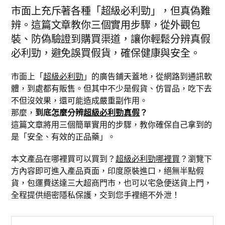
市面上充斥著各種「超級必利勁」，但真偽難
辨。這篇文章教你三個實用步驟，從外觀包
裝、防偽驗證到購買渠道，讓你輕鬆分辨真假
必利勁，避免誤買假貨，確保健康與安全。
市面上「
超級必利勁
」的廣告鋪天蓋地，從網路到通訊軟
體，到處都有販售。但其中不少是假貨、仿冒品，吃下去
不但沒效果，還可能造成嚴重副作用。
那麼，
到底怎麼分辨
超級必利勁真假
？
這篇文章將用三個簡單實用的步驟，教你確保自己拿到的
是「安全、有效的正品藥」。
本文產品在哪裡買可以買到？
超級必利勁哪裡買
？瀏覽下
方內容即可進入產品頁面，印度原裝進口，絕無半點假
貨，包運費送達三大超商門市，也可以宅急便送貨上門，
全程提供絕密隱私保護，交到您手裡絕不外泄！