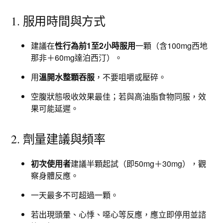
1. 服用時間與方式
建議在
性行為前1至2小時服用
一顆（含100mg西地
那非＋60mg達泊西汀）。
用
溫開水整顆吞服
，不要咀嚼或壓碎。
空腹狀態吸收效果最佳；若與高油脂食物同服，效
果可能延遲。
2. 劑量建議與頻率
初次使用者
建議半顆起試（即50mg＋30mg），觀
察身體反應。
一天最多不可超過一顆。
若出現頭暈、心悸、噁心等反應，應立即停用並諮