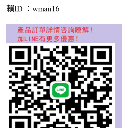
賴ID ：wman16