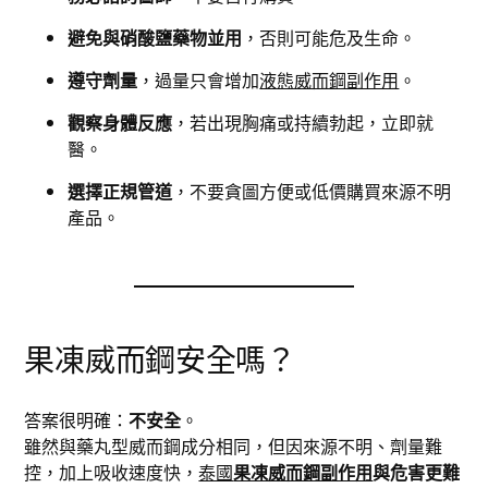
避免與硝酸鹽藥物並用
，否則可能危及生命。
遵守劑量
，過量只會增加
液態威而鋼副作用
。
觀察身體反應
，若出現胸痛或持續勃起，立即就
醫。
選擇正規管道
，不要貪圖方便或低價購買來源不明
產品。
果凍威而鋼安全嗎？
答案很明確：
不安全
。
雖然與藥丸型威而鋼成分相同，但因來源不明、劑量難
控，加上吸收速度快，
泰國
果凍威而鋼副作用
與危害更難