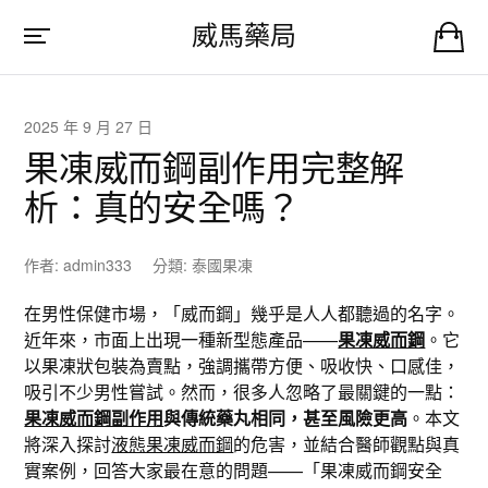
威馬藥局
2025 年 9 月 27 日
果凍威而鋼副作用完整解
析：真的安全嗎？
作者:
admin333
分類:
泰國果凍
在男性保健市場，「威而鋼」幾乎是人人都聽過的名字。
近年來，市面上出現一種新型態產品——
果凍威而鋼
。它
以果凍狀包裝為賣點，強調攜帶方便、吸收快、口感佳，
吸引不少男性嘗試。然而，很多人忽略了最關鍵的一點：
果凍威而鋼副作用
與傳統藥丸相同，甚至風險更高
。本文
將深入探討
液態果凍威而鋼
的危害，並結合醫師觀點與真
實案例，回答大家最在意的問題——「果凍威而鋼安全