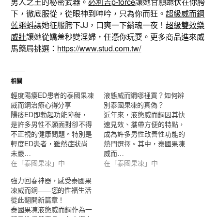
男人之王的秘密武器。
必利吉p-force
讓她甘願跪伏在你胯
下，徹底服從，從眼神到呻吟，只為你而狂。
超級威而鋼
藍蝌蚪
讓她征服胯下JJ，口爽一下銷魂一夜！
超級雙效樂
威壯
讓她從嬌羞秒變淫婦，任憑你玩耍。更多商品進來威
馬藥局挑選：
https://www.stud.com.tw/
相關
輕度陽痿ED患者的泰國果凍
液態威而鋼哪裡買？如何辨
威而鋼治療心得分享
別泰國果凍的真偽？
陽痿ED即勃起功能障礙，
近年來，液態威而鋼因其快
是許多男性不願面對卻不得
速見效、攜帶方便的特點，
不正視的健康問題。特別是
成為許多男性改善性功能的
輕度ED患者，雖然症狀尚
熱門選擇。其中，泰國果凍
未嚴…
威而…
在「泰國果凍」中
在「泰國果凍」中
強力回春神器，感受泰國果
凍威而鋼——您的性福生活
從此翻開新篇章！
泰國果凍液態威而鋼作為一