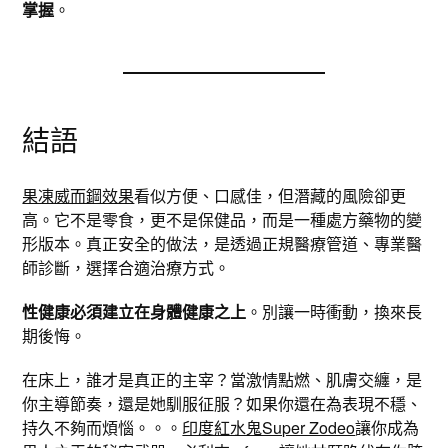
掌握
。
結語
果凍威而鋼效果
看似方便、口感佳，但潛藏的風險卻更
高。它不是零食，更不是保健品，而是一種處方藥物的變
形版本。真正安全的做法，是透過正規醫療管道、專業醫
師診斷，選擇合適治療方式。
性健康必須建立在身體健康之上
。別讓一時衝動，換來長
期後悔。
在床上，誰才是真正的主宰？當激情點燃、肌膚交纏，是
你主導節奏，還是她馴服征服？如果你還在為表現不穩、
持久不夠而煩惱。。。
印度紅水鬼Super Zodeo
讓你成為