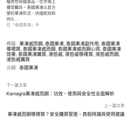
種男性保健產品，在市場上
備受矚目。泰國果凍以其方
便的果凍形式、快速起效和
持久…
在「泰國果凍」中
標籤:
果凍威而鋼
,
泰國果凍
,
泰國果凍副作用
,
泰國果凍
哪裡買
,
泰國果凍威而鋼
,
泰國果凍威而鋼心得
,
泰國果凍
效果
,
泰國果凍購買
,
液態威
,
液態威哪裡買
,
液態威而鋼
,
液態威購買
分類:
泰國果凍
下一篇文章
Kamagra果凍威而鋼：功效、使用與安全性全面解析
上一篇文章
果凍威而鋼哪裡買？安全購買管道、真假辨識與使用建議