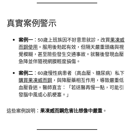
真實案例警示
案例一
：50歲上班族因不好意思就診，改買
果凍威
而鋼使用
。服用後勃起有效，但隔天嚴重頭痛與視
覺模糊，甚至險些發生交通事故。就醫後發現血壓
急降並伴隨視網膜輕度損傷。
案例二
：60歲慢性病患者（高血壓、糖尿病）私下
購買果凍威而鋼
，與降壓藥相互作用，導致嚴重低
血壓昏迷。醫師直言：「若送醫再慢一點，可能引
發腦中風或心肌梗塞。」
這些案例說明：
果凍威而鋼危害比想像中嚴重
。