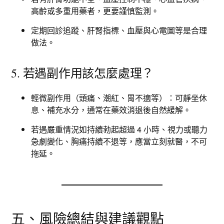
高齡或多重用藥者，更要謹慎監測。
定期回診追蹤、肝腎指標、血壓與心電圖等是合理
做法。
5. 若遇副作用該怎麼處理？
輕微副作用（頭痛、潮紅、胃不適等）：可靜坐休
息、補充水分，通常在藥效消退後自然緩解。
若遇嚴重情況如持續勃起超過 4 小時、視力或聽力
急劇變化、胸痛持續不退等，應當立刻就醫，不可
拖延。
五、風險總結與建議觀點