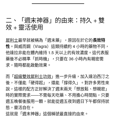
二、「週末神器」的由來：持久 + 雙
效 + 靈活使用
犀利士
最早就被稱為「週末藥」，原因在於它的
長效特
性
。與威而鋼（Viagra）這類持續約 4 小時的藥物不同，
他達拉非能在體內維持 1.5 天以上的有效濃度。這代表服
藥後不必精準「抓時機」，只要在 36 小時內有親密需
求，隨時都能啟動效果。
而「
超級雙效犀利士功效
」進一步升級，加入達泊西汀之
後，不僅能「硬得起」，還能「撐得久」。對許多男性來
說，這樣的配方正好解決了週末兩天「想放鬆、想親密」
時的實際需求——不需每天吃藥、不用擔心時間點，只要
週五晚餐後服用一顆，就能從週五夜到週日下午都保持狀
態，靈活自在。
這就是「週末神器」這個稱號最直接的由來。