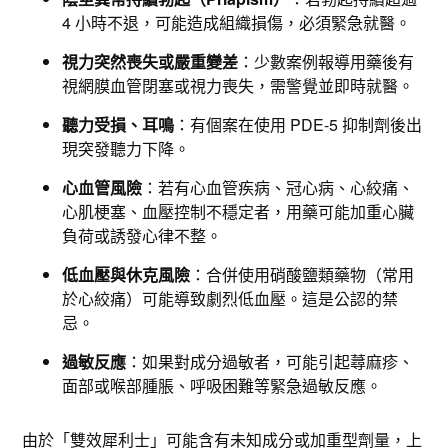
4 小時不退，可能造成組織損傷，必須緊急就醫。​
視力突然喪失或嚴重變差
：少數案例報導用藥後有
視網膜血管閉塞或視力喪失，需警覺並即時就醫。​
聽力受損、耳鳴
：有個案在使用 PDE-5 抑制劑後出
現突發聽力下降。​
心血管風險
：若有心血管疾病、冠心病、心絞痛、
心肌梗塞、血壓控制不穩定者，用藥可能加重心臟
負荷或誘發心律不整。​
低血壓與休克風險
：合併使用硝酸鹽類藥物（常用
於心絞痛）可能導致劇烈低血壓。這是公認的禁
忌。​
過敏反應
：如果對成分過敏者，可能引起蕁麻疹、
面部或喉部腫脹、呼吸困難等緊急過敏反應。
由於「雙效犀利士」可能含有未知成分或加重型劑量，上