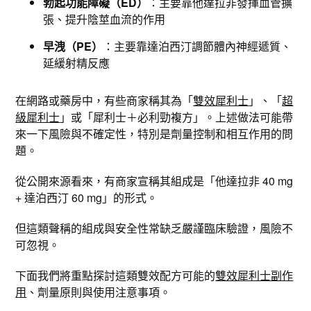
勃起功能障礙（ED）
：主要靠他達拉非發揮血管擴
張、提升陰莖血流的作用
早洩（PE）
：主要靠達泊西汀調節體內神經遞質、
延緩射精反應
在網路或藥房中，有些商家稱其為「
雙效犀利士
」、「
超
級犀利士
」或「犀利士＋必利勁複方」。上述做法可能帶
來一下風險與不確定性，特別是劑量控制和相互作用的問
題。
從公開來源看來，有商家宣稱其組成是「他達拉非 40 mg
+ 達泊西汀 60 mg」的形式。​
但這類聲稱的組成與安全性常缺乏嚴謹臨床驗證，風險不
可忽視。
下面我們將重點探討這類雙效配方可能的
雙效犀利士副作
用
、劑量原則與使用注意事項。