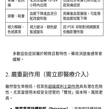
痛
小時內出現
起背痛症狀
血壓下降或血流分
用藥後血管擴張，可能導
頭暈、眩暈
配改變所致
致血壓短暫下降
視力模糊、
視力變淡、顏色變
因 PDE 抑制對視網膜某
色視異常
藍或變灰
些酶影響所致
多數這些症狀屬於輕微且暫時性，藥效消退後通常會
緩解。
2. 嚴重副作用（需立即醫療介入）
雖然發生率極低，但某些
超級犀利士副作用
具有潛在危險
性，尤其當使用未經安全控管的「雙效」版本時，風險更
高。
陰莖異常持續勃起（Priapism）
：若勃起持續超過