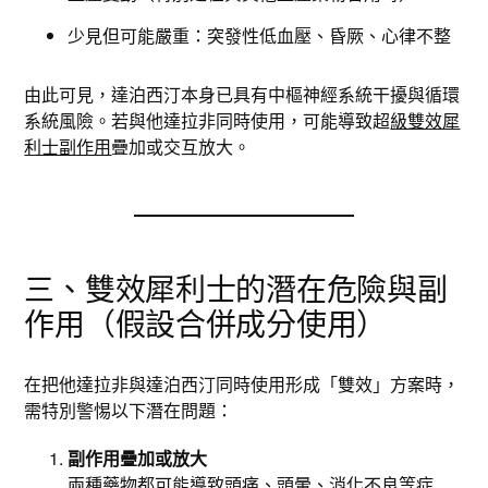
少見但可能嚴重：突發性低血壓、昏厥、心律不整
由此可見，達泊西汀本身已具有中樞神經系統干擾與循環
系統風險。若與他達拉非同時使用，可能導致超
級雙效犀
利士副作用
疊加或交互放大。
三、雙效犀利士的潛在危險與副
作用（假設合併成分使用）
在把他達拉非與達泊西汀同時使用形成「雙效」方案時，
需特別警惕以下潛在問題：
副作用疊加或放大
兩種藥物都可能導致頭痛、頭暈、消化不良等症