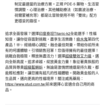
制定最適當的治療方案。正規 PDE-5 藥物、生活習
慣調整、心理治療、其他輔助療法（如震波治療、
荷爾蒙補充等）都是比冒險使用不明「雙效」配方
更穩妥的路徑。
追求全面發展？選擇
印度泰坦Titanic-k2
全能選手！性福
知音，讓你從容面對挑戰，盡享生活樂趣！
綠水鬼
第四代
產品！🌸✨ 經過細心調配，融合最佳劑量，帶給你前所未
有的呵護體驗。引領銷售冠軍！您值得擁有的最佳選擇！
挑戰自我極限，釋放無盡活力！選擇
超級雙效艾力達
，邁
向全新高度。追求卓越，綻放黃金力量！象征著貴族般的
品質與尊貴
超級藍蝌蚪
，無論是激情燃燒還是持久戰，都
能輕松應對，讓您擁有超凡的性福體驗。開啟黃金般的人
生品質，邁向更高的性福境界！關注威馬藥局：
https://www.stud.com.tw/
前來選擇心宜適合自己用的商
品。