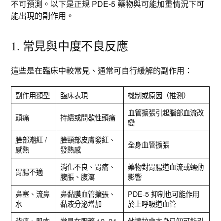
不可預測。以下是正規 PDE-5 藥物與可能加重情況下可
能出現的副作用。
1. 常見與中度不良反應
這些是在臨床中較常見、通常可自行緩解的副作用：
副作用類型
臨床表現
機制或原因（推測）
血管擴張引起腦部血流改
頭痛
持續或間歇性頭痛
變
臉部潮紅 /
臉頸部皮膚發紅、
全身血管擴張
感熱
發熱感
消化不良、胃痛、
藥物對胃腸道血流或蠕動
胃腸不適
腹脹、腹瀉
影響
鼻塞、流鼻
鼻黏膜血管擴張、
PDE-5 抑制也可能作用
水
黏液分泌增加
於上呼吸道血管
背痛、肌肉
常見在服藥 12–24
他達拉非本身已知可能引