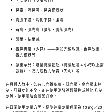
面部潮紅（皮膚發紅）​
鼻塞、流鼻涕、鼻炎樣症狀
胃腸不適、消化不良、腹瀉
背痛、肌肉痛（腰部、腿部肌肉）
頭暈、眩暈感
視覺異常（少見）——例如光線敏感、色覺改變、
視力模糊等
嚴重罕見：陰莖持續勃起（持續超過 4 小時以上需
就醫）、聽力或視力急變（失明）等
在具體人群中，如有心血管疾病、低血壓、高血壓未控
制、肝腎功能不全、正在使用硝酸鹽類藥物或其他 抑制
劑等，使用風險會顯著升高。​
在日常使用劑量方面，標準建議劑量通常為 10 mg／20