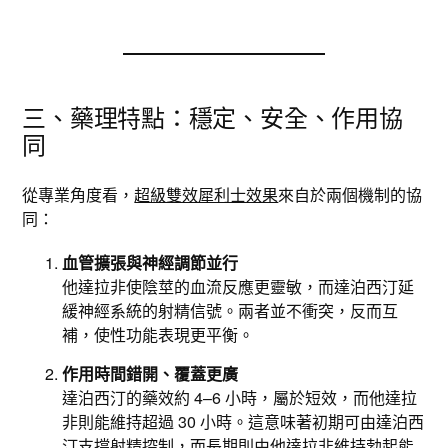
三、藥理特點：穩定、安全、作用協
同
從專業角度看，
超級雙效犀利士效果
來自於兩個機制的協
同：
血管擴張與神經調節並行
他達拉非使陰莖的血流反應更靈敏，而達泊西汀延
緩神經系統的射精信號。兩者並不衝突，反而互
補，使性功能表現更平衡。
作用時間錯開、覆蓋更廣
達泊西汀的藥效約 4–6 小時，屬於短效，而他達拉
非則能維持超過 30 小時。這意味著初期可由達泊西
汀支撐射精控制，而長期則由他達拉非維持勃起能