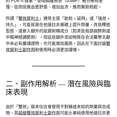
的 PDE-5 酵素，使環磷酸鳥苷（cGMP）被分解得更
慢，從而促進血管舒張、增加血流，進而幫助勃起。​
所謂「
雙效犀利士
」通常主張「助勃 + 延時」或「強效 +
持久」，可能就是在他達拉非基礎上提升劑量、改良釋放
型態、或摻入額外的延遲射精成分（如某些局部麻醉劑或
中樞神經調節劑）。但這些額外添加物質在合法醫學文獻
中未必有嚴謹證明，也可能增加風險。因此在下面討論
雙
效犀利士副作用
和使用時必須更加謹慎。
二、副作用解析 — 潛在風險與臨
床表現
由於「雙效」版本往往會使用不對稱或未知的劑量與合成
物，其
超級雙效犀利士副作用
可能比單純使用他達拉非更