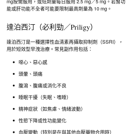
mg按需服用，或低劑量每日服用 2.5 mg／5 mg。若腎功
能或肝功能不全者可能要限制最高劑量為 10 mg。​
達泊西汀（必利勁／Priligy）
達泊西汀是一種選擇性血清素再攝取抑制劑（SSRI），
用於短效型早洩治療。常見副作用包括：
噁心、惡心感
頭暈、頭痛
腹瀉、腹痛或消化不良
睡眠干擾（失眠、嗜睡）
精神症狀（如焦慮、情緒波動）
性慾下降或性功能變化
血壓變動（特別是在與其他血壓藥物合用時）