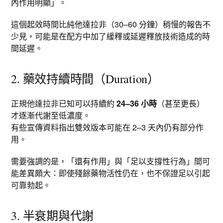
內作用明顯」。
這個起效時間比純他達拉非（30–60 分鐘）稍慢的報告不
少見，可能是在配方中加了緩釋或延遲釋放技術造成的時
間延遲。​
2. 藥效持續時間（Duration）
正規他達拉非已知可以持續約
24–36 小時
（甚至更長）
才逐漸代謝至低濃度。​
有些宣傳資料指出雙效版本可能在 2–3 天內仍有部分作
用。​
需要強調的是，「還有作用」與「足以支撐性行為」間可
能差異頗大：即使殘餘藥物活性仍在，也不保證足以引起
可靠勃起。
3. 半衰期與代謝