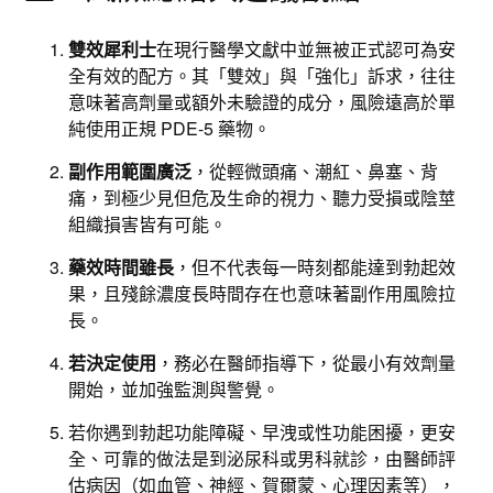
雙效犀利士
在現行醫學文獻中並無被正式認可為安
全有效的配方。其「雙效」與「強化」訴求，往往
意味著高劑量或額外未驗證的成分，風險遠高於單
純使用正規 PDE-5 藥物。
副作用範圍廣泛
，從輕微頭痛、潮紅、鼻塞、背
痛，到極少見但危及生命的視力、聽力受損或陰莖
組織損害皆有可能。
藥效時間雖長
，但不代表每一時刻都能達到勃起效
果，且殘餘濃度長時間存在也意味著副作用風險拉
長。
若決定使用
，務必在醫師指導下，從最小有效劑量
開始，並加強監測與警覺。
若你遇到勃起功能障礙、早洩或性功能困擾，更安
全、可靠的做法是到泌尿科或男科就診，由醫師評
估病因（如血管、神經、賀爾蒙、心理因素等），