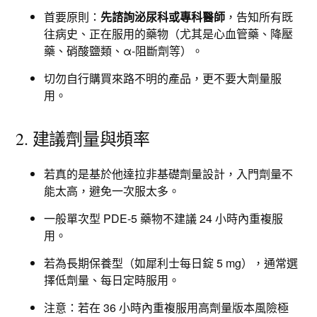
首要原則：
先諮詢泌尿科或專科醫師
，告知所有既
往病史、正在服用的藥物（尤其是心血管藥、降壓
藥、硝酸鹽類、α-阻斷劑等）。
切勿自行購買來路不明的產品，更不要大劑量服
用。
2. 建議劑量與頻率
若真的是基於他達拉非基礎劑量設計，入門劑量不
能太高，避免一次服太多。
一般單次型 PDE-5 藥物不建議 24 小時內重複服
用。
若為長期保養型（如犀利士每日錠 5 mg），通常選
擇低劑量、每日定時服用。​
注意：若在 36 小時內重複服用高劑量版本風險極