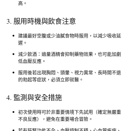
高。​
3. 服用時機與飲食注意
建議最好空腹或少油膩食物時服用，以減少吸收延
遲。​
減少飲酒：過量酒精會抑制藥物效果，也可能加劇
低血壓反應。
服用後若出現胸悶、頭暈、視力異常、長時間不退
的勃起等症狀，必須立即就醫。
4. 監測與安全措施
初次使用時可於非重要情境下先試用（確定無嚴重
不良反應），避免在重要場合冒險。
若有肝腎功能不全、血壓控制不穩、心血管疾病、