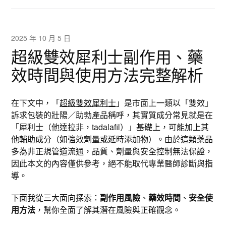
2025 年 10 月 5 日
超級雙效犀利士副作用、藥
效時間與使用方法完整解析
在下文中，「
超級雙效犀利士
」是市面上一類以「雙效」
訴求包裝的壯陽／助勃產品稱呼，其實質成分常見就是在
「犀利士（他達拉非，tadalafil）」基礎上，可能加上其
他輔助成分（如強效劑量或延時添加物）。由於這類藥品
多為非正規管道流通，品質、劑量與安全控制無法保證，
因此本文的內容僅供參考，絕不能取代專業醫師診斷與指
導。
下面我從三大面向探索：
副作用風險
、
藥效時間
、
安全使
用方法
，幫你全面了解其潛在風險與正確觀念。