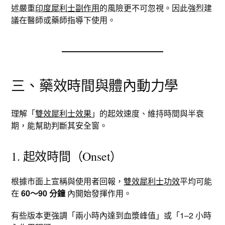
述嚴重
印度犀利士副作用
的風險更不可忽視。因此強烈建
議在醫師或藥師指導下使用。
三、藥效時間與體內動力學
理解「
雙效犀利士效果
」的起效速度、維持時間與半衰
期，能幫助判斷其安全窗。
1. 起效時間（Onset）
根據市面上宣稱與使用者回報，
雙效犀利士功效
平均可能
在
60～90 分鐘
內開始發揮作用。​
有些版本更強調「兩小時內達到血漿峰值」或「1–2 小時