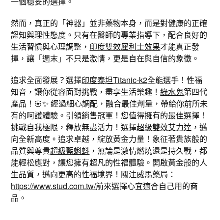
一個穩妥的選擇。
然而，真正的「神器」並非藥物本身，而是對健康的正確
認知與理性態度。只有在醫師的專業指導下，配合良好的
生活習慣與心理調整，
印度雙效犀利士效果
才能真正發
揮，讓「週末」不只是激情，更是自在與自信的象徵。
追求全面發展？選擇
印度泰坦Titanic-k2
全能選手！性福
知音，讓你從容面對挑戰，盡享生活樂趣！
綠水鬼
第四代
產品！🌸✨ 經過細心調配，融合最佳劑量，帶給你前所未
有的呵護體驗。引領銷售冠軍！您值得擁有的最佳選擇！
挑戰自我極限，釋放無盡活力！選擇
超級雙效艾力達
，邁
向全新高度。追求卓越，綻放黃金力量！象征著貴族般的
品質與尊貴
超級藍蝌蚪
，無論是激情燃燒還是持久戰，都
能輕松應對，讓您擁有超凡的性福體驗。開啟黃金般的人
生品質，邁向更高的性福境界！關注威馬藥局：
https://www.stud.com.tw/
前來選擇心宜適合自己用的商
品。