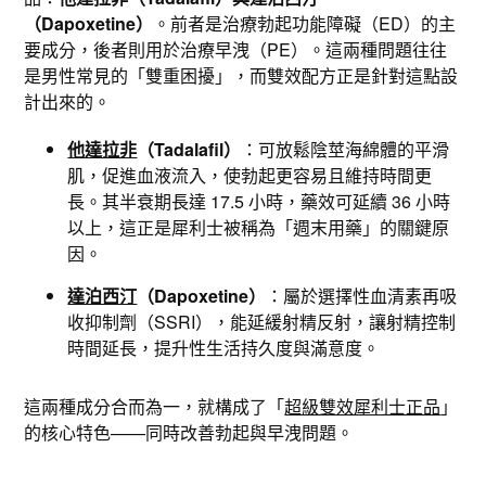
（Dapoxetine）
。前者是治療勃起功能障礙（ED）的主
要成分，後者則用於治療早洩（PE）。這兩種問題往往
是男性常見的「雙重困擾」，而雙效配方正是針對這點設
計出來的。
他達拉非
（Tadalafil）
：可放鬆陰莖海綿體的平滑
肌，促進血液流入，使勃起更容易且維持時間更
長。其半衰期長達 17.5 小時，藥效可延續 36 小時
以上，這正是犀利士被稱為「週末用藥」的關鍵原
因。
達泊西汀
（Dapoxetine）
：屬於選擇性血清素再吸
收抑制劑（SSRI），能延緩射精反射，讓射精控制
時間延長，提升性生活持久度與滿意度。
這兩種成分合而為一，就構成了「
超級雙效犀利士正品
」
的核心特色——同時改善勃起與早洩問題。