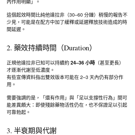
內作用明顯」。
這個起效時間比純他達拉非（30–60 分鐘）稍慢的報告不
少見，可能是在配方中加了緩釋或延遲釋放技術造成的時
間延遲。​
2. 藥效持續時間（Duration）
正規他達拉非已知可以持續約
24–36 小時
（甚至更長）
才逐漸代謝至低濃度。​
有些宣傳資料指出雙效版本可能在 2–3 天內仍有部分作
用。​
需要強調的是，「還有作用」與「足以支撐性行為」間可
能差異頗大：即使殘餘藥物活性仍在，也不保證足以引起
可靠勃起。
3. 半衰期與代謝