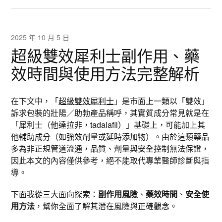
2025 年 10 月 5 日
超級雙效犀利士副作用、藥
效時間與使用方法完整解析
在下文中，「
超級雙效犀利士
」是市面上一類以「雙效」
訴求包裝的壯陽／助勃產品稱呼，其實質成分常見就是在
「犀利士（他達拉非，tadalafil）」基礎上，可能加上其
他輔助成分（如強效劑量或延時添加物）。由於這類藥品
多為非正規管道流通，品質、劑量與安全控制無法保證，
因此本文的內容僅供參考，絕不能取代專業醫師診斷與指
導。
下面我從三大面向探索：
副作用風險
、
藥效時間
、
安全使
用方法
，幫你全面了解其潛在風險與正確觀念。