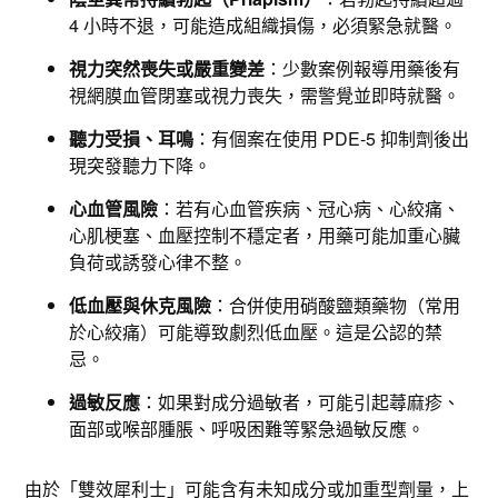
4 小時不退，可能造成組織損傷，必須緊急就醫。​
視力突然喪失或嚴重變差
：少數案例報導用藥後有
視網膜血管閉塞或視力喪失，需警覺並即時就醫。​
聽力受損、耳鳴
：有個案在使用 PDE-5 抑制劑後出
現突發聽力下降。​
心血管風險
：若有心血管疾病、冠心病、心絞痛、
心肌梗塞、血壓控制不穩定者，用藥可能加重心臟
負荷或誘發心律不整。​
低血壓與休克風險
：合併使用硝酸鹽類藥物（常用
於心絞痛）可能導致劇烈低血壓。這是公認的禁
忌。​
過敏反應
：如果對成分過敏者，可能引起蕁麻疹、
面部或喉部腫脹、呼吸困難等緊急過敏反應。
由於「雙效犀利士」可能含有未知成分或加重型劑量，上