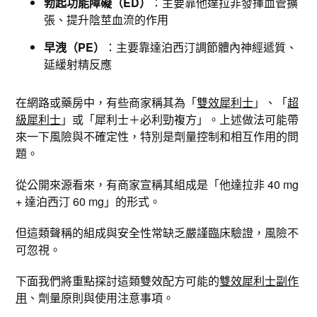
勃起功能障礙（ED）
：主要靠他達拉非發揮血管擴
張、提升陰莖血流的作用
早洩（PE）
：主要靠達泊西汀調節體內神經遞質、
延緩射精反應
在網路或藥房中，有些商家稱其為「
雙效犀利士
」、「
超
級犀利士
」或「犀利士＋必利勁複方」。上述做法可能帶
來一下風險與不確定性，特別是劑量控制和相互作用的問
題。
從公開來源看來，有商家宣稱其組成是「他達拉非 40 mg
+ 達泊西汀 60 mg」的形式。​
但這類聲稱的組成與安全性常缺乏嚴謹臨床驗證，風險不
可忽視。
下面我們將重點探討這類雙效配方可能的
雙效犀利士副作
用
、劑量原則與使用注意事項。