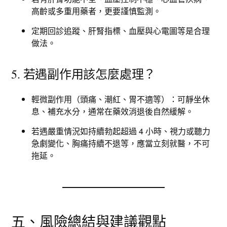
高齡或多重用藥者，更要謹慎監測。
定期回診追蹤、肝腎指標、血壓與心電圖等是合理
做法。
5. 若遇副作用該怎麼處理？
輕微副作用（頭痛、潮紅、胃不適等）：可靜坐休
息、補充水分，通常在藥效消退後自然緩解。
若遇嚴重情況如持續勃起超過 4 小時、視力或聽力
急劇變化、胸痛持續不退等，應當立刻就醫，不可
拖延。
五、風險總結與建議觀點