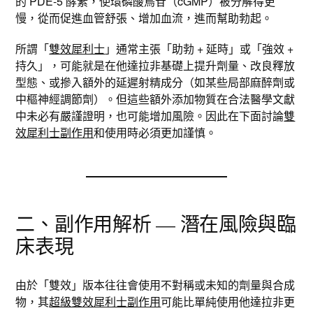
的 PDE-5 酵素，使環磷酸鳥苷（cGMP）被分解得更
慢，從而促進血管舒張、增加血流，進而幫助勃起。​
所謂「
雙效犀利士
」通常主張「助勃 + 延時」或「強效 +
持久」，可能就是在他達拉非基礎上提升劑量、改良釋放
型態、或摻入額外的延遲射精成分（如某些局部麻醉劑或
中樞神經調節劑）。但這些額外添加物質在合法醫學文獻
中未必有嚴謹證明，也可能增加風險。因此在下面討論
雙
效犀利士副作用
和使用時必須更加謹慎。
二、副作用解析 — 潛在風險與臨
床表現
由於「雙效」版本往往會使用不對稱或未知的劑量與合成
物，其
超級雙效犀利士副作用
可能比單純使用他達拉非更