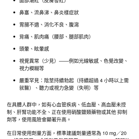
面部潮紅（皮膚發紅）​
鼻塞、流鼻涕、鼻炎樣症狀
胃腸不適、消化不良、腹瀉
背痛、肌肉痛（腰部、腿部肌肉）
頭暈、眩暈感
視覺異常（少見）——例如光線敏感、色覺改變、
視力模糊等
嚴重罕見：陰莖持續勃起（持續超過 4 小時以上需
就醫）、聽力或視力急變（失明）等
在具體人群中，如有心血管疾病、低血壓、高血壓未控
制、肝腎功能不全、正在使用硝酸鹽類藥物或其他 抑制
劑等，使用風險會顯著升高。​
在日常使用劑量方面，標準建議劑量通常為 10 mg／20