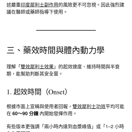
述嚴重
印度犀利士副作用
的風險更不可忽視。因此強烈建
議在醫師或藥師指導下使用。
三、藥效時間與體內動力學
理解「
雙效犀利士效果
」的起效速度、維持時間與半衰
期，能幫助判斷其安全窗。
1. 起效時間（Onset）
根據市面上宣稱與使用者回報，
雙效犀利士功效
平均可能
在
60～90 分鐘
內開始發揮作用。​
有些版本更強調「兩小時內達到血漿峰值」或「1–2 小時