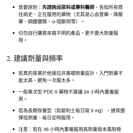
首要原則：
先諮詢泌尿科或專科醫師
，告知所有既
往病史、正在服用的藥物（尤其是心血管藥、降壓
藥、硝酸鹽類、α-阻斷劑等）。
切勿自行購買來路不明的產品，更不要大劑量服
用。
2. 建議劑量與頻率
若真的是基於他達拉非基礎劑量設計，入門劑量不
能太高，避免一次服太多。
一般單次型 PDE-5 藥物不建議 24 小時內重複服
用。
若為長期保養型（如犀利士每日錠 5 mg），通常選
擇低劑量、每日定時服用。​
注意：若在 36 小時內重複服用高劑量版本風險極