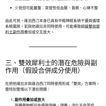
少見但可能嚴重：突發性低血壓、昏厥、心律不整
由此可見，達泊西汀本身已具有中樞神經系統干擾與循環
系統風險。若與他達拉非同時使用，可能導致超
級雙效犀
利士副作用
疊加或交互放大。
三、雙效犀利士的潛在危險與副
作用（假設合併成分使用）
在把他達拉非與達泊西汀同時使用形成「雙效」方案時，
需特別警惕以下潛在問題：
副作用疊加或放大
兩種藥物都可能導致頭痛、頭暈、消化不良等症