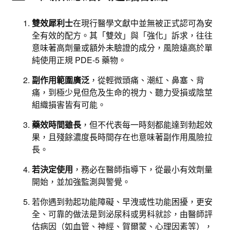
雙效犀利士
在現行醫學文獻中並無被正式認可為安
全有效的配方。其「雙效」與「強化」訴求，往往
意味著高劑量或額外未驗證的成分，風險遠高於單
純使用正規 PDE-5 藥物。
副作用範圍廣泛
，從輕微頭痛、潮紅、鼻塞、背
痛，到極少見但危及生命的視力、聽力受損或陰莖
組織損害皆有可能。
藥效時間雖長
，但不代表每一時刻都能達到勃起效
果，且殘餘濃度長時間存在也意味著副作用風險拉
長。
若決定使用
，務必在醫師指導下，從最小有效劑量
開始，並加強監測與警覺。
若你遇到勃起功能障礙、早洩或性功能困擾，更安
全、可靠的做法是到泌尿科或男科就診，由醫師評
估病因（如血管、神經、賀爾蒙、心理因素等），