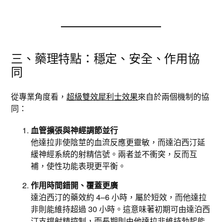
三、藥理特點：穩定、安全、作用協
同
從專業角度看，
超級雙效犀利士效果
來自於兩個機制的協
同：
血管擴張與神經調節並行
他達拉非使陰莖的血流反應更靈敏，而達泊西汀延
緩神經系統的射精信號。兩者並不衝突，反而互
補，使性功能表現更平衡。
作用時間錯開、覆蓋更廣
達泊西汀的藥效約 4–6 小時，屬於短效，而他達拉
非則能維持超過 30 小時。這意味著初期可由達泊西
汀支撐射精控制，而長期則由他達拉非維持勃起能