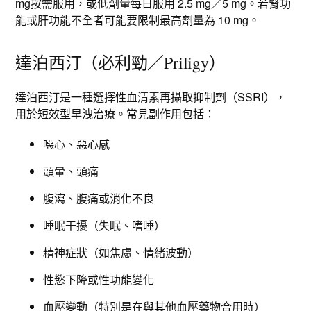
mg按需服用，或低劑量每日服用 2.5 mg／5 mg。若腎功
能或肝功能不全者可能要限制最高劑量為 10 mg。​
達泊西汀（必利勁／Priligy）
達泊西汀是一種選擇性血清素再攝取抑制劑（SSRI），
用於短效型早洩治療。常見副作用包括：
噁心、惡心感
頭暈、頭痛
腹瀉、腹痛或消化不良
睡眠干擾（失眠、嗜睡）
精神症狀（如焦慮、情緒波動）
性慾下降或性功能變化
血壓變動（特別是在與其他血壓藥物合用時）