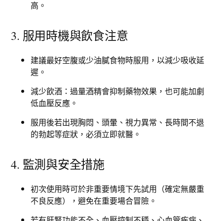
高。​
3. 服用時機與飲食注意
建議最好空腹或少油膩食物時服用，以減少吸收延
遲。​
減少飲酒：過量酒精會抑制藥物效果，也可能加劇
低血壓反應。
服用後若出現胸悶、頭暈、視力異常、長時間不退
的勃起等症狀，必須立即就醫。
4. 監測與安全措施
初次使用時可於非重要情境下先試用（確定無嚴重
不良反應），避免在重要場合冒險。
若有肝腎功能不全、血壓控制不穩、心血管疾病、