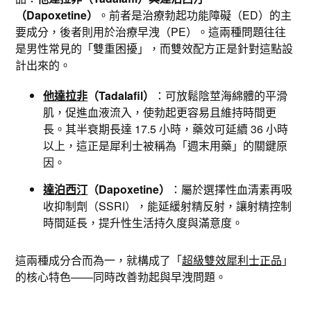
（Dapoxetine）
。前者是治療勃起功能障礙（ED）的主
要成分，後者則用於治療早洩（PE）。這兩種問題往往
是男性常見的「雙重困擾」，而雙效配方正是針對這點設
計出來的。
他達拉非
（Tadalafil）
：可放鬆陰莖海綿體的平滑
肌，促進血液流入，使勃起更容易且維持時間更
長。其半衰期長達 17.5 小時，藥效可延續 36 小時
以上，這正是犀利士被稱為「週末用藥」的關鍵原
因。
達泊西汀
（Dapoxetine）
：屬於選擇性血清素再吸
收抑制劑（SSRI），能延緩射精反射，讓射精控制
時間延長，提升性生活持久度與滿意度。
這兩種成分合而為一，就構成了「
超級雙效犀利士正品
」
的核心特色——同時改善勃起與早洩問題。