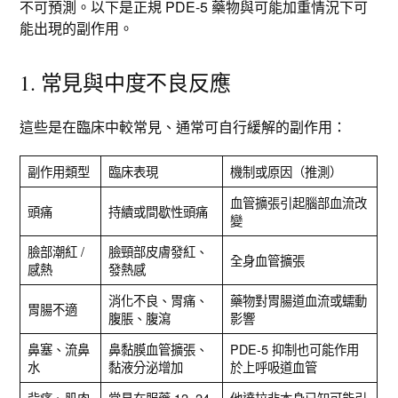
不可預測。以下是正規 PDE-5 藥物與可能加重情況下可
能出現的副作用。
1. 常見與中度不良反應
這些是在臨床中較常見、通常可自行緩解的副作用：
副作用類型
臨床表現
機制或原因（推測）
血管擴張引起腦部血流改
頭痛
持續或間歇性頭痛
變
臉部潮紅 /
臉頸部皮膚發紅、
全身血管擴張
感熱
發熱感
消化不良、胃痛、
藥物對胃腸道血流或蠕動
胃腸不適
腹脹、腹瀉
影響
鼻塞、流鼻
鼻黏膜血管擴張、
PDE-5 抑制也可能作用
水
黏液分泌增加
於上呼吸道血管
背痛、肌肉
常見在服藥 12–24
他達拉非本身已知可能引