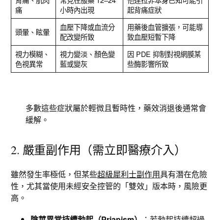
痛
小時內出現
起背痛症狀
血壓下降或血流分
用藥後血管擴張，可能導
頭暈、眩暈
配改變所致
致血壓短暫下降
視力模糊、
視力變淡、顏色變
因 PDE 抑制對視網膜某
色視異常
藍或變灰
些酶影響所致
多數這些症狀屬於輕微且暫時性，藥效消退後通常會
緩解。
2. 嚴重副作用（需立即醫療介入）
雖然發生率極低，但某些
超級犀利士副作用
具有潛在危險
性，尤其當使用未經安全控管的「雙效」版本時，風險更
高。
陰莖異常持續勃起（Priapism）
：若勃起持續超過