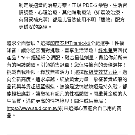
制定最適當的治療方案。正規 PDE-5 藥物、生活習
慣調整、心理治療、其他輔助療法（如震波治療、
荷爾蒙補充等）都是比冒險使用不明「雙效」配方
更穩妥的路徑。
追求全面發展？選擇
印度泰坦Titanic-k2
全能選手！性福
知音，讓你從容面對挑戰，盡享生活樂趣！
綠水鬼
第四代
產品！🌸✨ 經過細心調配，融合最佳劑量，帶給你前所未
有的呵護體驗。引領銷售冠軍！您值得擁有的最佳選擇！
挑戰自我極限，釋放無盡活力！選擇
超級雙效艾力達
，邁
向全新高度。追求卓越，綻放黃金力量！象征著貴族般的
品質與尊貴
超級藍蝌蚪
，無論是激情燃燒還是持久戰，都
能輕松應對，讓您擁有超凡的性福體驗。開啟黃金般的人
生品質，邁向更高的性福境界！關注威馬藥局：
https://www.stud.com.tw/
前來選擇心宜適合自己用的商
品。