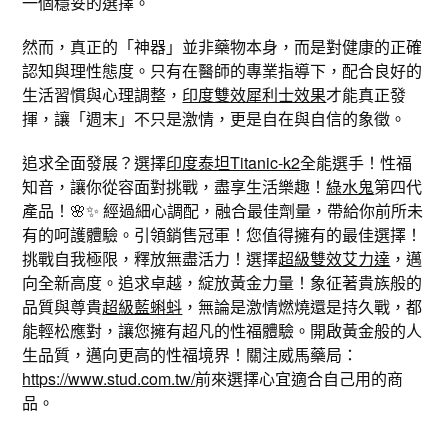
一個穩妥的選擇。
然而，真正的「神器」並非藥物本身，而是對健康的正確
認知與理性態度。只有在醫師的專業指導下，配合良好的
生活習慣與心理調整，
印度雙效犀利士效果
才能真正發
揮，讓「週末」不只是激情，更是自在與自信的象徵。
追求全面發展？選擇
印度泰坦Titanic-k2
全能選手！性福
知音，讓你從容面對挑戰，盡享生活樂趣！
綠水鬼
第四代
產品！🌸✨ 經過細心調配，融合最佳劑量，帶給你前所未
有的呵護體驗。引領銷售冠軍！您值得擁有的最佳選擇！
挑戰自我極限，釋放無盡活力！選擇
超級雙效艾力達
，邁
向全新高度。追求卓越，綻放黃金力量！象征著貴族般的
品質與尊貴
超級藍蝌蚪
，無論是激情燃燒還是持久戰，都
能輕松應對，讓您擁有超凡的性福體驗。開啟黃金般的人
生品質，邁向更高的性福境界！關注威馬藥局：
https://www.stud.com.tw/
前來選擇心宜適合自己用的商
品。