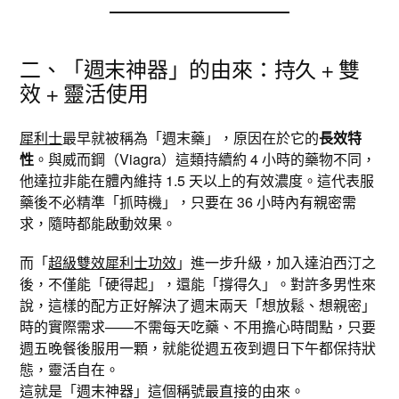
二、「週末神器」的由來：持久 + 雙
效 + 靈活使用
犀利士
最早就被稱為「週末藥」，原因在於它的
長效特
性
。與威而鋼（Viagra）這類持續約 4 小時的藥物不同，
他達拉非能在體內維持 1.5 天以上的有效濃度。這代表服
藥後不必精準「抓時機」，只要在 36 小時內有親密需
求，隨時都能啟動效果。
而「
超級雙效犀利士功效
」進一步升級，加入達泊西汀之
後，不僅能「硬得起」，還能「撐得久」。對許多男性來
說，這樣的配方正好解決了週末兩天「想放鬆、想親密」
時的實際需求——不需每天吃藥、不用擔心時間點，只要
週五晚餐後服用一顆，就能從週五夜到週日下午都保持狀
態，靈活自在。
這就是「週末神器」這個稱號最直接的由來。