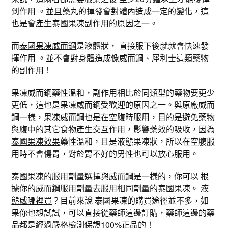
到作用 。並且藥丸的揮發會對體內造成一定的變化，這
也是會產生
泰國果凍副作用
的原因之一。
而
泰國果凍威而鋼
是液體狀， 直接服下後就就會快速發
揮作用 。並不會對身體造成像威而鋼、犀利士這類藥物
的副作用！
果凍威而鋼藥性溫和，副作用相比於同類型的藥物要更少
更低，這也是果凍威而鋼受歡迎的原因之一。與原廠威而
鋼一樣，果凍威而鋼也是在空腹時服用，目的是避免藥物
與腹中的其它食物產生交互作用，影響藥效的吸收，因為
泰國果凍效果
藥性溫和，且是液態果凍狀，所以在空腹服
用時不會傷胃，對於胃不好的男性也可以放心服用。
泰國果凍的服用劑量選擇與威而鋼是一樣的，你可以 根
據你的威而鋼服用劑量去服用相同劑量的泰國果凍。
液
態威哪裡買
？目前來說 泰國果凍的購買途徑並不多，如
果你也想試試，可以直接從藥師這邊訂購，藥師這邊的藥
品都是經過嚴格檢測保證100%正品的！