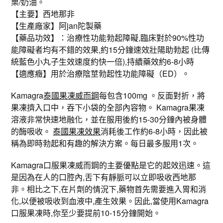
栗/奶油。
【主要】西地那非
【生產廠家】阿jan陀製藥
【藥品功效】：治療性功能勃起障礙,臨床對於90%性功
能障礙者均有不錯的效果,約15分鐘速效壯陽助勃起 (比傳
統藍色小丸子生效速度約快一倍),持續藥效約6-8小時
【適應癥】用於治療陰莖勃起性功能障礙（ED）。
Kamagra
泰國果凍威而鋼
每包含100mg 。反面對折，將
果凍擠入口中，吞下小袋的全部內容物。 Kamagra果凍
溶液非常快速地融化，並在服用後約15-30分鐘內被身體
的酶吸收。
泰國果凍效果
消耗後工作約6-8小時，因此被
稱為即時勃起和有趣的解決方案。每日最多服用1次。
Kamagra口服果凍威而鋼的主要優點是它的起效迅速。這
是因為在人的口腔內,舌下有靜脈可以立即吸收西地那
非。相比之下,在片劑的情況下,藥物首先需要進入胃和消
化,以便被吸收到血液中,產生效果。因此,當使用Kamagra
口服果凍時,你至少要提前10-15分鐘開始。