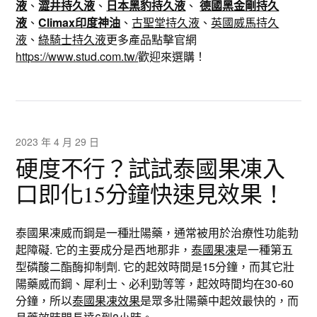
液
、
澀井持久液
、
日本黑豹持久液
、
德國黑金剛持久
液
、
Climax印度神油
、
古聖堂持久液
、
英國威馬持久
液
、
綠騎士持久液
更多產品點擊官網
https://www.stud.com.tw/
歡迎來選購！
2023 年 4 月 29 日
硬度不行？試試泰國果凍入
口即化15分鐘快速見效果！
泰國果凍威而鋼是一種壯陽藥，通常被用於治療性功能勃
起障礙. 它的主要成分是西地那非，
泰國果凍
是一種第五
型磷酸二酯酶抑制劑. 它的起效時間是15分鐘，而其它壯
陽藥威而鋼、犀利士、必利勁等等，起效時間均在30-60
分鐘，所以
泰國果凍效果
是眾多壯陽藥中起效最快的，而