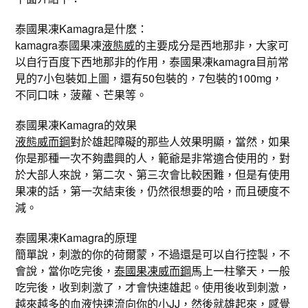
泰國果凍Kamagra是什麽：
kamagra泰國果凍
液態威
的主要成分是西地那非，大家可
以自行百度下西地那非的作用，泰國果凍kamagra目前常
見的7小包裝如上圖，還有50包裝的，7包裝的100mg，
不同口味，菠蘿、芒果等。
泰國果凍Kamagra的效果
液態威而鋼
對於雄起障礙的那些人效果明顯，當然，如果
你是那種一次不夠盡興的人，範爺是非常適合使用的，對
於大部人來說，第二次、第三次會比較困難，但是有使用
果凍的話，第一次結束後，仍然很想要的哈，而且硬度不
減。
泰國果凍Kamagra的原理
簡單說，刺激的你的荷爾蒙，不過還是可以自行控製，不
會說，當你吃完後，
泰國果凍威而鋼
馬上一柱擎天，一般
吃完後，收到刺激了，才會快速雄起。使用後收到刺激，
越來越多的血液快速流向你的小JJ，然後就雄起來，感覺