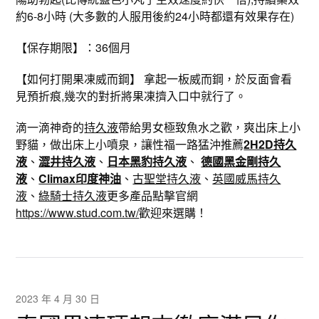
約6-8小時 (大多數的人服用後約24小時都還有效果存在)
【保存期限】：36個月
【如何打開果凍威而鋼】 拿起一板威而鋼，於反面會看
見預折痕,幾次的對折將果凍擠入口中就行了。
滴一滴神奇的
持久液
帶給男女極致魚水之歡，爽出床上小
野貓，做出床上小噴泉，讓性福一路猛沖推薦
2H2D持久
液
、
澀井持久液
、
日本黑豹持久液
、
德國黑金剛持久
液
、
Climax印度神油
、
古聖堂持久液
、
英國威馬持久
液
、
綠騎士持久液
更多產品點擊官網
https://www.stud.com.tw/
歡迎來選購！
2023 年 4 月 30 日