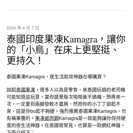
2024 年 4 月 7 日
泰國印度果凍Kamagra，讓你
的「小鳥」在床上更堅挺、
更持久！
泰國果凍Kamagra，夜生活助攻神器在哪購買？
說起
泰國果凍
，很多人以為是零食，來泰國玩過的老司機
可能知道這玩意。當你感覺每次啪啪後不過癮，想再來一
次，一定要到兩腳發軟才盡興，然而你的小丁丁卻起不
來，這是你bo起不夠硬。強烈推薦泰國果凍Kamagra，也
有稱果醬的。
果凍威而鋼
Kamagra是一款能夠讓你保持硬
度的夜生活神器。在泰國很常見，也算是一款網紅神器。
下面介紹下：