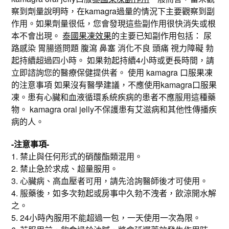
察到劑量說明時，在kamagra過量的情況下主要觀察到副
作用。如果劑量很低，您會發現這些副作用很快消失或根
本不會出現。
泰國果凍效果
的主要已知副作用包括： 尿
路感染 胃腸道問題 腹瀉 鼻塞 消化不良 頭痛 視力障礙 勃
起持續超過四小時。 如果勃起持續4小時或更長時間，請
立即諮詢您的醫療保健提供者。 使用 kamagra 口服果凍
的注意事項 如果沒有醫學建議，不應使用kamagra口服果
凍。患有心臟和血液循環系統疾病的患者不應服用這種藥
物。 kamagra oral jelly不保護患有艾滋病和其他性傳播疾
病的人。
-注意事項-
1. 禁止與任何形式的硝酸酯類混用。
2. 禁止急於求成、超量服用。
3. 心臟病、高血壓者可用，請先洽詢醫師後才可使用。
4. 服藥後，如多次勃起或房事中久勃不洩者，飲涼開水解
之。
5. 24小時內服用不能超過一包，一天使用一次為限。