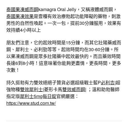
泰國果凍威而鋼
kamagra Oral Jelly，又稱液體威而鋼，
泰國果凍效果
是壹種有效治療勃起功能障礙的藥物，刺激
男性的自然性喚起。一次一包，提前30分鐘服用，效果有
效持續4小時以上
朋友們注意，它的起效時間是15分鐘，而其它壯陽藥威而
鋼、犀利士、必利勁等等，起效時間均在30-60分鐘。所
以果凍威而鋼是眾多壯陽藥中起效最快的。而且藥效時間
長達6到8小時！這意味著你能夠更盡情，更長時間，更多
次數！
持久挺勃有力雙效絕絕子贊貨必選超級戰士藍P
必利吉
|超
強物種
雙效犀利士
|菱形卡馬
雙效威而鋼
| ；溫和助勃醫師
指定版
犀利士5mg每日錠
官網嚴選：
https://www.stud.com.tw/