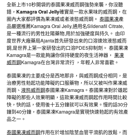
全新上市10秒開袋的泰國果凍威而鋼強勢來襲，你沒聽
錯，
Kamagra Oral Jelly
確實是一款水果味的威而鋼，在
圈內大家都評價為果凍威或者液態威而鋼。
泰國果凍
產
品嚴選推薦Kamagra Oral Jelly,通用名Sildenafil Citrate,
是一種流行的男性壯陽藥物,用於加強硬度與持久。 由印
度世界大廠藥局Ajanta首先研發出來的口溶速效液態威而
鋼,是世界上第一家研發出的口溶PDE5抑制劑。 泰國果凍
Kamagra是一款能夠讓你保持硬度的夜生活神器，
果凍
威而鋼
Kamagra在台灣非常流行 ，年輕人非常喜歡。
泰國果凍的主要成分是西地那非，與威而鋼成分相同，是
治療男性勃起功能障礙的口服藥物，所以又被叫作果凍威
而鋼、
液態威而鋼
泰國果凍Kamagra。泰國果凍對於雄起
障礙的那些人效果明顯，這款果凍威而鋼起作用時間比較
快，快的話，使用後十五分鐘就可以有效果。慢的話30分
鐘到40分鐘，泰國果凍Kamagra是實現快速勃起的有效產
品之一。
泰國果凍威而鋼
作用在於增加陰莖血管平滑肌的放鬆，而