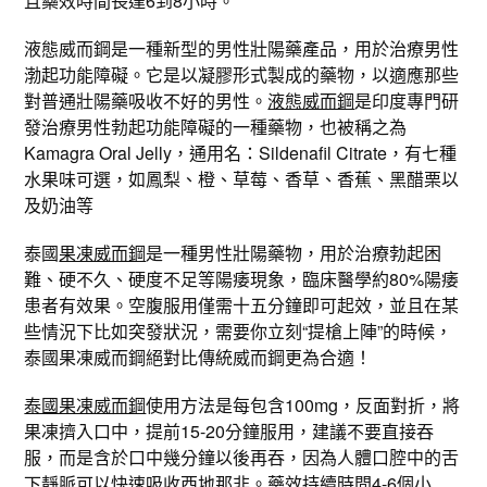
且藥效時間長達6到8小時。
液態威而鋼是一種新型的男性壯陽藥產品，用於治療男性
渤起功能障礙。它是以凝膠形式製成的藥物，以適應那些
對普通壯陽藥吸收不好的男性。
液態威而鋼
是印度專門研
發治療男性勃起功能障礙的一種藥物，也被稱之為
Kamagra Oral Jelly，通用名：Sildenafil Citrate，有七種
水果味可選，如鳳梨、橙、草莓、香草、香蕉、黑醋栗以
及奶油等
泰國
果凍威而鋼
是一種男性壯陽藥物，用於治療勃起困
難、硬不久、硬度不足等陽痿現象，臨床醫學約80%陽痿
患者有效果。空腹服用僅需十五分鐘即可起效，並且在某
些情況下比如突發狀況，需要你立刻“提槍上陣”的時候，
泰國果凍威而鋼絕對比傳統威而鋼更為合適！
泰國果凍威而鋼
使用方法是每包含100mg，反面對折，將
果凍擠入口中，提前15-20分鐘服用，建議不要直接吞
服，而是含於口中幾分鐘以後再吞，因為人體口腔中的舌
下靜脈可以快速吸收西地那非。藥效持續時間4-6個小