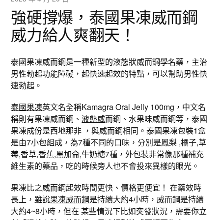
強硬撐爆，泰國果凍威而鋼
威力給人爽翻天！
泰國果凍威而鋼是一種新型的液態狀威而鋼學名藥，主治
男性勃起功能障礙，起快速起效的特點，可以幫助男性快
速勃起。
泰國果凍
英文名全稱Kamagra Oral Jelly 100mg，中文名
稱則有果凍威而鋼、
液態威
而鋼、水果味威而鋼等，泰國
果凍成份是西地那非 ，與威而鋼相同。泰國果凍包裝1盒
是由7小包組成，為7種不同的口味，分別是鳳梨 ,橘子,草
莓,香草,香蕉,黑加侖,牛奶糖7種，外包裝非常像那種補充
維生素的藥品，吃的時候旁人也不會投來異樣的眼光。
果凍比之威而鋼起效時間更快、價格更便宜！ 在藥效時
長上，雖說
果凍威而鋼
是持續大約4小時，威而鋼是持續
大約4~8小時，但在 某些情況下比如突發狀況，需要你立