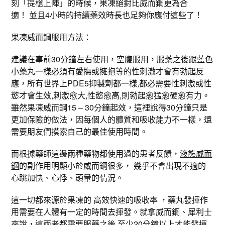
刻「提槍上陣」的時候，果凍絕對比威而鋼更為合
適！ 並且4小時的持續藥效時長也足夠你應付這些了！
果凍威而鋼服用方法：
建議在事前30分鐘左右使用，空腹服用，服藥之後跟藍色
小藥丸一樣必須有愛撫或擁抱等的性刺激才會有勃起反
應，所有世界上PDE5抑製劑都一樣,都必需要性刺激或性
慾才會生效,刺激愈大,性慾愈高,則勃起愈猛愈硬愈有力。
雖然果凍威而鋼15 – 30分鐘起效，這裡說得30分鐘只是
更加保險的做法，因每個人的體質和吸收能力不一樣，還
需要朋友們摸索自己的最佳使用時間。
而根據藥師這邊兩種藥物都使用過的患者反饋，
液態威而
鋼
的副作用明顯小於威而鋼很多， 幾乎不會出現不適的
心跳加快、心悸、頭暈的情況。
這一切都來源於果凍的 高效快速的吸收率 ，藥丸發揮作
用需要在人體有一定的時間去揮發。就拿威而鋼、犀利士
來說，這兩者都需要服藥之後 至少20分鐘以上才能發揮