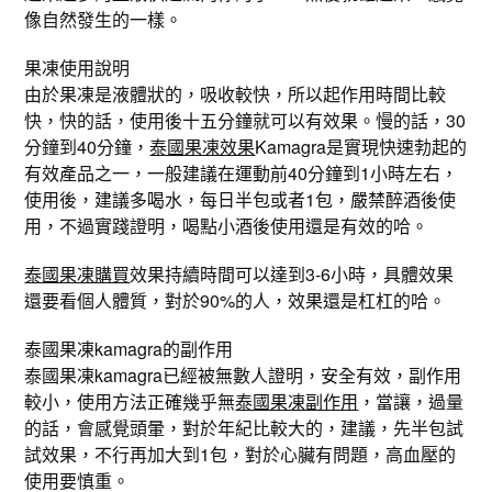
像自然發生的一樣。
果凍使用說明
由於果凍是液體狀的，吸收較快，所以起作用時間比較
快，快的話，使用後十五分鐘就可以有效果。慢的話，30
分鐘到40分鐘，
泰國果凍效果
Kamagra是實現快速勃起的
有效產品之一，一般建議在運動前40分鐘到1小時左右，
使用後，建議多喝水，每日半包或者1包，嚴禁醉酒後使
用，不過實踐證明，喝點小酒後使用還是有效的哈。
泰國果凍購買
效果持續時間可以達到3-6小時，具體效果
還要看個人體質，對於90%的人，效果還是杠杠的哈。
泰國果凍kamagra的副作用
泰國果凍kamagra已經被無數人證明，安全有效，副作用
較小，使用方法正確幾乎無
泰國果凍副作用
，當讓，過量
的話，會感覺頭暈，對於年紀比較大的，建議，先半包試
試效果，不行再加大到1包，對於心臟有問題，高血壓的
使用要慎重。