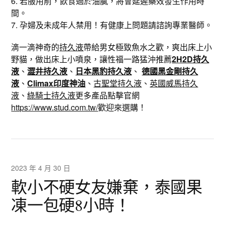
6. 若服用前，飲食過於油膩，將會延遲藥效發生作用時
間。
7. 孕婦及未成年人禁用！有健康上問題請諮詢專業醫師。
滴一滴神奇的
持久液
帶給男女極致魚水之歡，爽出床上小
野貓，做出床上小噴泉，讓性福一路猛沖推薦
2H2D持久
液
、
澀井持久液
、
日本黑豹持久液
、
德國黑金剛持久
液
、
Climax印度神油
、
古聖堂持久液
、
英國威馬持久
液
、
綠騎士持久液
更多產品點擊官網
https://www.stud.com.tw/
歡迎來選購！
2023 年 4 月 30 日
軟小不硬女友嫌棄，泰國果
凍一包硬8小時！