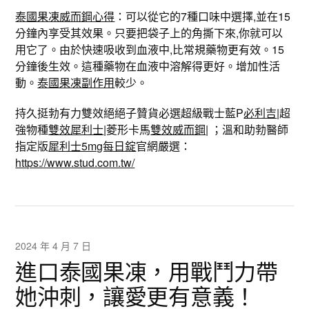
泰國果凍威而鋼心得
：可以從它的7種口味中選擇,並在15
分鐘內享受其效果。只要把袋子上的角撕下來,你就可以
用它了。由於快速吸收到血液中,比常規藥物更有效。15
分鐘後生效。這種藥物在血液中溶解得更好。增加性活
動。
泰國果凍副作用
較少。
持久挺勃有力雙效絕絕子贊貨必選超級戰士藍P
必利吉
|超
強物種
雙效犀利士
|菱形卡馬
雙效威而鋼
| ；溫和助勃醫師
指定版
犀利士5mg每日錠
官網嚴選：
https://www.stud.com.tw/
2024 年 4 月 7 日
進口泰國果凍，用戰鬥力帶
她沖刺，讓愛更有意義！