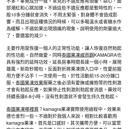
不多，畢竟成分一樣。常見的不適反應有頭暈、惡心、面
部潮紅和心跳加速。不過這些不適反應都是暫時性的，一
般10多分鐘就會消失，不用太緊張，對身體不會造成影
響。而且出現這種情況的時候，可以多喝溫水或者糖水作
為緩解。不過如果出現頭痛的現象，說明使用的劑量過大
了，要適當的減少。
主要作用是恢復一個人的正常性功能，讓人恢復自然勃起
的性功能，自然做愛。同時
泰國果凍威而鋼
KAMAGRA也
具有強烈的延時功效，延長房事時間長達一個小時，展現
雄風。新款秒開包，反面對折將果凍擠入口中，性愛前服
用方便不沾手！一次使用一包，於性活動前15-20分鐘口
服。
泰國果凍效果
服藥之後必須有愛撫或擁抱等的性刺激
才會有勃起反應，如果停止性刺激則勃起會消退。藥效可
持續長達6-8小時，沒有性刺激就不會發生持久性勃起。
泰國果凍哪裡買
？kamagra果凍實際使用過程中，效果來
德也會烈一些。不過對於我個人來說，相對比較喜歡用
kamagra果凍，首先是口感好，其次攜帶方便，可以當眾