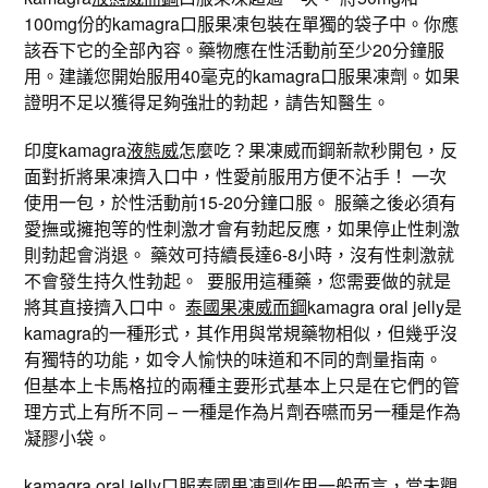
100mg份的kamagra口服果凍包裝在單獨的袋子中。你應
該吞下它的全部內容。藥物應在性活動前至少​​20分鐘服
用。建議您開始服用40毫克的kamagra口服果凍劑。如果
證明不足以獲得足夠強壯的勃起，請告知醫生。
印度kamagra
液態威
怎麼吃？果凍威而鋼新款秒開包，反
面對折將果凍擠入口中，性愛前服用方便不沾手！ 一次
使用一包，於性活動前15-20分鐘口服。 服藥之後必須有
愛撫或擁抱等的性刺激才會有勃起反應，如果停止性刺激
則勃起會消退。 藥效可持續長達6-8小時，沒有性刺激就
不會發生持久性勃起。 要服用這種藥，您需要做的就是
將其直接擠入口中。
泰國果凍威而鋼
kamagra oral jelly是
kamagra的一種形式，其作用與常規藥物相似，但幾乎沒
有獨特的功能，如令人愉快的味道和不同的劑量指南。
但基本上卡馬格拉的兩種主要形式基本上只是在它們的管
理方式上有所不同 – 一種是作為片劑吞嚥而另一種是作為
凝膠小袋。
kamagra oral jelly口服
泰國果凍副作用
一般而言，當未觀