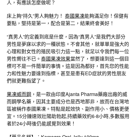
人，有應該怎麼做呢？
床上夠“持久”男人夠魅力！
泰國果凍
能夠滿足你！保健有
要點，堅持是第一，配合是第二，結果終會美好！
“真男人”的定義到底是什麼，因為“真男人”是我們大部分
男性是夢寐以求的一種狀態。不會其他，就單單是強大的
心理和對女性的殖民吸引力這一點，就足以令我們每一位
男性嚮往不已。
泰國果凍效果
當然了，想要達到這一個目
標可不是一件簡單的事情。這是因為都好，首先您的性能
力和性魅力要達到指標，甚至是患有ED症狀的男性朋友
們就更難指望了。
果凍威而鋼
，是一款由印度Ajanta Pharma藥廠出廠的威
而鋼學名藥，因其主要成分也是西地那非，故而在台灣地
區被稱作泰國果凍。特點是起效快、副作用小、價格更便
宜。15分鐘速效壯陽助勃起,持續藥效約6-8小時,多數服用
者於24小時後仍能感覺到效果！
【藥品名稱】：Kamagra Oral Jelly 100mg