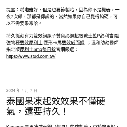
提醒：啪啪雖好，但是也要節製哈，因為你不是機器，一
夜7次郎，那都是傳說的，當然如果你自己覺得夠硬，可
以不需要果凍哈。
持久挺勃有力雙效絕絕子贊貨必選超級戰士藍P
必利吉
|超
強物種
雙效犀利士
|菱形卡馬
雙效威而鋼
| ；溫和助勃醫師
指定版
犀利士5mg每日錠
官網嚴選：
https://www.stud.com.tw/
2024 年 4 月 7 日
泰國果凍起效效果不僅硬
氣，還要持久！
Kamagra是
果凍威而鋼
（偉哥）的仿製藥，由於效果好、