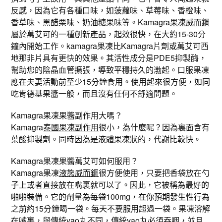
反感，因為它有各種口味，如菠蘿味、草莓味、香橙味、
香草味、黑醋栗味、奶油糖果味等。Kamagra
果凍威而鋼
屬於萬艾可的一種創新產品，起效很快，在大約15-30分
鐘內開始工作。kamagra果凍比Kamagra片劑或萬艾可西
地那非片具有更快的效果。其活性成分是PDE5抑製酶，
幫助您的陰晶血管擴張，導致平穩持久的渤起。口服果凍
應在夫妻活動前至少15分鐘食用。使用起來很方便，如同
吃肯德基果醬一般，而且沒有任何不舒適問題。
Kamagra果凍果醬副作用大嗎？
Kamagra
泰國果凍副作用
很小，為什麽呢？因為裏面含有
葉酸抑製劑。同時因為是液體果凍狀的，代謝比較快。
Kamagra果凍果醬萬艾可如何服用？
Kamagra果凍
液態威而鋼
很方便使用，只要把香袋放在勺
子上或者直接放在嘴裏就可以了。因此，它被稱為最好的
啪啪裝備。它的劑量為每袋100mg，在你預期發生性行為
之前約15分鐘喝一袋。每天不要服用超過一袋。果凍溶解
在嘴裏，與傳統yao丸不同，傳統yao丸必須吞咽，並且