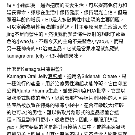
婚。小編認為，通過適度的夫妻生活，可以提高免疫力和
延長壽命，讓您在生活中保持健康、保持陽光自信。但是
隨著年齡的增長，ED是大多數男性中出現的主要問題，
可以定義為男性無法維持渤起。其主要原因是血液流入陰
jing不足而發生的。然後我們就會條件反射的想起了那藍
色的小yao丸，不過今天的主角不是藍色小yao丸，而是
另一種神奇的ED治療產品。它就是當果凍喝就能硬的
kamagra oral jelly，也叫
泰國果凍
。
什麽是Kamagra果凍果醬?
Kamagra Oral Jelly
液態威
，通用名Sildenafil Citrate，是
一種流行的產品，用於治療男性渤起功能障礙。它由印度
公司Ajanta Pharma生產，並獲得印度FDA批準。它是以
凝膠形式製成的產品，以適應那些吞咽片劑困難的人。這
些產品被放置在特殊的果凍小袋中。適合年齡較大(年輕
的也可以)的男性，難以攝取片劑形式的產品很適合這
種。而且副作用更小，吸收更快。因此，要服用這種
yao，您需要做的就是將其直接擠入口中，或將果凍凝膠
擠到勺子上飲用。與其他產品不同，它不會令人聞起來就