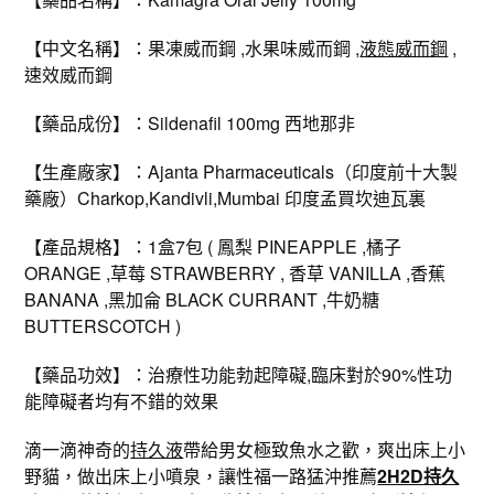
【中文名稱】：果凍威而鋼 ,水果味威而鋼 ,
液態威而鋼
,
速效威而鋼
【藥品成份】：Sildenafil 100mg 西地那非
【生產廠家】：Ajanta Pharmaceuticals（印度前十大製
藥廠）Charkop,Kandivli,Mumbai 印度孟買坎迪瓦裏
【產品規格】：1盒7包 ( 鳳梨 PINEAPPLE ,橘子
ORANGE ,草莓 STRAWBERRY , 香草 VANILLA ,香蕉
BANANA ,黑加侖 BLACK CURRANT ,牛奶糖
BUTTERSCOTCH )
【藥品功效】：治療性功能勃起障礙,臨床對於90%性功
能障礙者均有不錯的效果
滴一滴神奇的
持久液
帶給男女極致魚水之歡，爽出床上小
野貓，做出床上小噴泉，讓性福一路猛沖推薦
2H2D持久