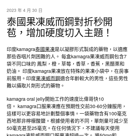
2023 年 4 月 30 日
泰國果凍威而鋼對折秒開
苞，增加硬度切入主題！
印度kamagra
泰國果凍
是以凝膠形式製成的藥物，以適應
那些吞咽片劑困難的人。 每盒kamagra果凍威而鋼包含7
袋不同口味的 鳳梨，橙，草莓，香草，香蕉，黑醋栗和
奶油。 印度kamagra果凍放在特殊的果凍小袋中，在房事
前服用。印度
果凍威而鋼
適合年齡較大的男性，這些男性
難以攝取片劑形式的藥物。
kamagra oral jelly開始工作的速度比偉哥快10
倍。 kamagra口服果凍應在預期性交前30-60分鐘服用，
這樣可以更容易地計劃整個事情。一袋藥物含有100毫克
西地那非檸檬酸鹽。根據使用者的不同，單劑量可減少至
50毫克甚至25毫克。在任何情況下，不建議每天使用
kamagra
液態威而鋼
口服果凍超過一次。 將50mg和