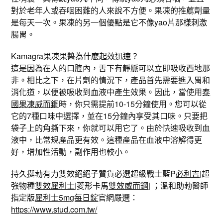
對於老年人或吞咽困難的人來說不方便。果凍的推薦劑量
是每天一次。果凍的另一個優點是它不像yao片那樣刺激
腸胃。
Kamagra果凍果醬為什麽起效迅速？
這是因為在人的口腔內，舌下有靜脈可以立即吸收西地那
非。相比之下，在片劑的情況下，產品首先需要進入胃和
消化道，以便被吸收到血液中產生效果。因此，當使用
泰
國果凍威而鋼
時，你只需提前10-15分鐘使用。您可以從
它的7種口味中選擇，並在15分鐘內享受其口味。只要把
袋子上的角撕下來，你就可以用它了。由於快速吸收到血
液中，比常規產品更有效。這種產品在血液中溶解得更
好，增加性活動，副作用也較小。
持久挺勃有力雙效絕絕子贊貨必選超級戰士藍P
必利吉
|超
強物種
雙效犀利士
|菱形卡馬
雙效威而鋼
| ；溫和助勃醫師
指定版
犀利士5mg每日錠
官網嚴選：
https://www.stud.com.tw/