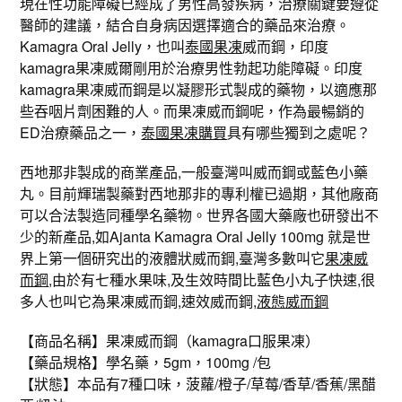
現在性功能障礙已經成了男性高發疾病，治療關鍵要遵從
醫師的建議，結合自身病因選擇適合的藥品來治療。
Kamagra Oral Jelly，也叫
泰國果凍
威而鋼，印度
kamagra果凍威爾剛用於治療男性勃起功能障礙。印度
kamagra果凍威而鋼是以凝膠形式製成的藥物，以適應那
些吞咽片劑困難的人。而果凍威而鋼呢，作為最暢銷的
ED治療藥品之一，
泰國果凍購買
具有哪些獨到之處呢？
西地那非製成的商業產品,一般臺灣叫威而鋼或藍色小藥
丸。目前輝瑞製藥對西地那非的專利權已過期，其他廠商
可以合法製造同種學名藥物。世界各國大藥廠也研發出不
少的新產品,如Ajanta Kamagra Oral Jelly 100mg 就是世
界上第一個研究出的液體狀威而鋼,臺灣多數叫它
果凍威
而鋼
,由於有七種水果味,及生效時間比藍色小丸子快速,很
多人也叫它為果凍威而鋼,速效威而鋼,
液態威而鋼
【商品名稱】果凍威而鋼（kamagra口服果凍）
【藥品規格】學名藥，5gm，100mg /包
【狀態】本品有7種口味，菠蘿/橙子/草莓/香草/香蕉/黑醋