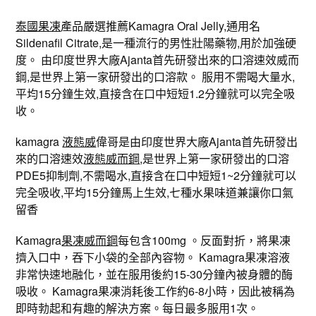
泰國果凍
產品嚴選推薦Kamagra Oral Jelly,通用名
Sildenafil Citrate,是一種流行的男性壯陽藥物,用於加強硬
度。 由印度世界大廠Ajanta首先研發出來的口溶速效威而
鋼,是世界上第一家研發出的口溶款。 服用不需喝大量水,
平均15分鐘生效,直接含在口中短短1.2分鐘就可以完全吸
收。
kamagra
液態威
偉哥是由印度世界大廠Ajanta首先研發出
來的口溶速效
液態威而鋼
,是世界上第一家研發出的口溶
PDE5抑制劑,不需喝水,直接含在口中短短1~2分鐘就可以
完全吸收,平均15分鐘馬上生效,七種水果味道兼讓你口氣
留香
Kamagra
果凍威而鋼
每包含100mg 。反面對折，將果凍
擠入口中，吞下小袋的全部內容物。 Kamagra果凍溶液
非常快速地融化，並在服用後約15-30分鐘內被身體的酶
吸收。 Kamagra果凍消耗後工作約6-8小時，因此被稱為
即時勃起和有趣的解決方案。每日最多服用1次。