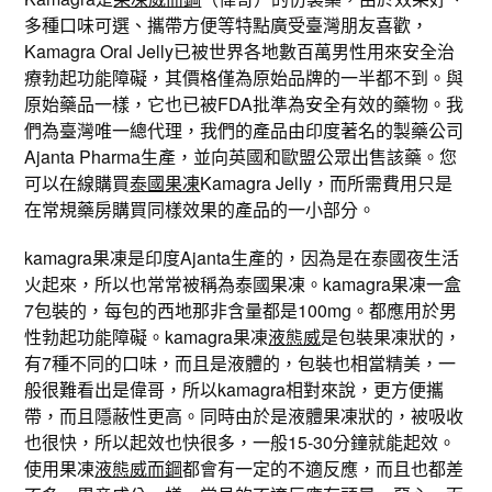
多種口味可選、攜帶方便等特點廣受臺灣朋友喜歡，
Kamagra Oral Jelly已被世界各地數百萬男性用來安全治
療勃起功能障礙，其價格僅為原始品牌的一半都不到。與
原始藥品一樣，它也已被FDA批準為安全有效的藥物。我
們為臺灣唯一總代理，我們的產品由印度著名的製藥公司
Ajanta Pharma生產，並向英國和歐盟公眾出售該藥。您
可以在線購買
泰國果凍
Kamagra Jelly，而所需費用只是
在常規藥房購買同樣效果的產品的一小部分。
kamagra果凍是印度Ajanta生產的，因為是在泰國夜生活
火起來，所以也常常被稱為泰國果凍。kamagra果凍一盒
7包裝的，每包的西地那非含量都是100mg。都應用於男
性勃起功能障礙。kamagra果凍
液態威
是包裝果凍狀的，
有7種不同的口味，而且是液體的，包裝也相當精美，一
般很難看出是偉哥，所以kamagra相對來說，更方便攜
帶，而且隱蔽性更高。同時由於是液體果凍狀的，被吸收
也很快，所以起效也快很多，一般15-30分鐘就能起效。
使用果凍
液態威而鋼
都會有一定的不適反應，而且也都差