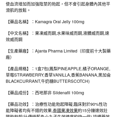
使血流增加而加強陰莖的勃起，但不會引起身體內其他平
滑肌的放鬆。
【藥品名稱】：Kamagra Oral Jelly 100mg
【中文名稱】：果凍威而鋼,水果味威而鋼,液體威而鋼,速
效威而鋼
【生產藥廠】：Ajanta Pharma Limited（印度前十大製藥
廠）
【產品規格】：1盒7包(鳳梨PINEAPPLE,橘子ORANGE,
草莓STRAWBERRY,香草VANILLA,香蕉BANANA,黑加侖
BLACKCURRANT,牛奶糖BUTTERSCOTCH)
【藥品成份】：西地那非 Sildenafil 100mg
【藥品功效】：治療性功能勃起障礙,臨床對於90%性功
能障礙者均有不錯的效果,
泰國果凍效果
約15分鐘速效壯
陽助勃起(比傳統藍色小丸子生效速度約快一倍),持續藥效