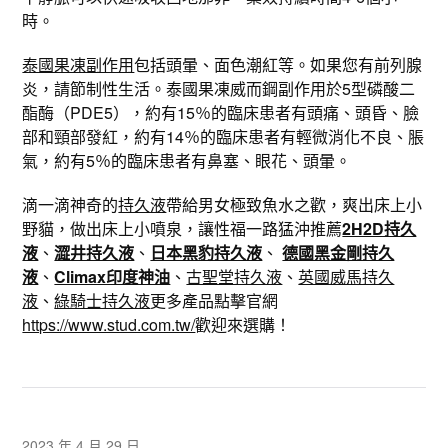
時。
泰國果凍副作用
包括頭暈、面色潮紅等。如果您有前列腺
炎，請節制性生活。泰國果凍威而鋼副作用於5型磷酸二
酯酶（PDE5），約有15％的臨床患者有頭痛、頭昏、臉
部和頸部發紅，約有14％的臨床患者有輕微消化不良、脹
氣，約有5％的臨床患者有鼻塞、眼花、頭暈。
滴一滴神奇的
持久液
帶給男女極致魚水之歡，爽出床上小
野貓，做出床上小噴泉，讓性福一路猛沖推薦
2H2D持久
液
、
澀井持久液
、
日本黑豹持久液
、
德國黑金剛持久
液
、
Climax印度神油
、
古聖堂持久液
、
英國威馬持久
液
、
綠騎士持久液
更多產品點擊官網
https://www.stud.com.tw/
歡迎來選購！
2023 年 4 月 29 日