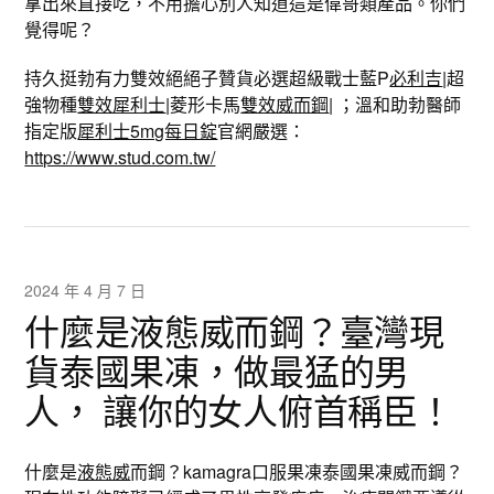
拿出來直接吃，不用擔心別人知道這是偉哥類產品。你們
覺得呢？
持久挺勃有力雙效絕絕子贊貨必選超級戰士藍P
必利吉
|超
強物種
雙效犀利士
|菱形卡馬
雙效威而鋼
| ；溫和助勃醫師
指定版
犀利士5mg每日錠
官網嚴選：
https://www.stud.com.tw/
2024 年 4 月 7 日
什麼是液態威而鋼？臺灣現
貨泰國果凍，做最猛的男
人， 讓你的女人俯首稱臣！
什麼是
液態威
而鋼？kamagra口服果凍泰國果凍威而鋼？